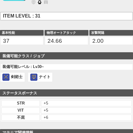
ITEM LEVEL : 31
基本性能
物理オートアタック
攻撃間隔
37
24.66
2.00
装備可能クラス / ジョブ
装備可能レベル : Lv30~
剣術士
ナイト
ステータスボーナス
STR
+5
VIT
+5
不屈
+6
マテリア関連情報