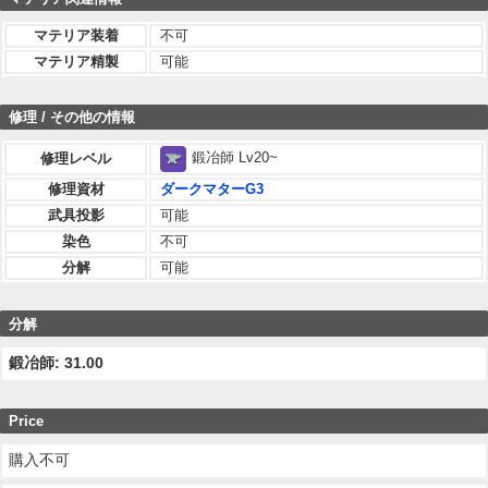
マテリア装着
不可
マテリア精製
可能
修理 / その他の情報
鍛冶師 Lv20~
修理レベル
修理資材
ダークマターG3
武具投影
可能
染色
不可
分解
可能
分解
鍛冶師: 31.00
Price
購入不可