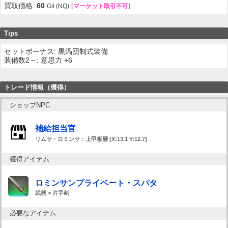
買取価格:
60
Gil (NQ)
[マーケット取引不可]
Tips
セットボーナス: 黒渦団制式装備
装備数2～: 意思力 +6
トレード情報（獲得）
ショップNPC
補給担当官
リムサ・ロミンサ：上甲板層 [X:13.1 Y:12.7]
獲得アイテム
ロミンサンプライベート・スパタ
武器 > 片手剣
必要なアイテム