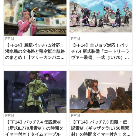
FF14
FF14
【FF14】最新パッチ7.5対応！
【FF14】全ジョブ対応！パッ
潜水艦の全海路と飛空挺全航路
チ7.4 新式装備「コートリーラ
のまとめ！【フリーカンパニ
ヴァー装備」一式（IL770）の
ー・サブマリンボイジャー】
必要素材一覧
FF14
FF14
【FF14】パッチ7.4 伝説素材
【FF14】パッチ7.3 刻限・伝
（新式IL770用素材）の時間タ
説素材（ギャザクラIL750用素
イマー付き！タイムテーブル
材）の時間タイマー付き！タイ