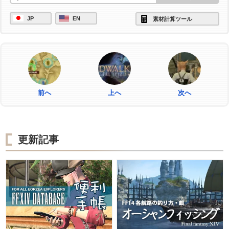
JP
EN
素材計算ツール
前へ
上へ
次へ
更新記事