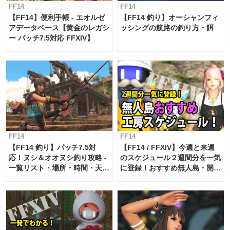
FF14
FF14
【FF14】便利手帳 - エオルゼ
【FF14 釣り】オーシャンフィ
アデータベース【黄金のレガシ
ッシングの航路の釣り方・餌
ー パッチ7.5対応 FFXIV】
FF14
FF14
【FF14 釣り】パッチ7.5対
【FF14 / FFXIV】今週と来週
応！ヌシ＆オオヌシ釣り攻略 -
のスケジュール２週間分を一気
一覧リスト・場所・時間・天
に登録！おすすめ無人島・開拓
候・条件など まとめ
工房スケジュール【パッチ7.x
対応 / 毎週更新中】