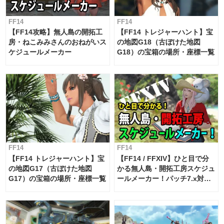
FF14
FF14
【FF14攻略】無人島の開拓工
【FF14 トレジャーハント】宝
房・ねこみみさんのおねがいス
の地図G18（古ぼけた地図
ケジュールメーカー
G18）の宝箱の場所・座標一覧
FF14
FF14
【FF14 トレジャーハント】宝
【FF14 / FFXIV】ひと目で分
の地図G17（古ぼけた地図
かる無人島・開拓工房スケジュ
G17）の宝箱の場所・座標一覧
ールメーカー！パッチ7.x対応
【島産品・貿易ツール】