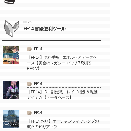
FFXIV
FF14 冒険便利ツール
FF14
【FF14】便利手帳 - エオルゼアデータベ
ース【黄金のレガシー パッチ7.5対応
FFXIV】
FF14
【FF14】ID・討滅戦・レイド概要＆報酬
アイテム【データベース】
FF14
【FF14 釣り】オーシャンフィッシングの
航路の釣り方・餌