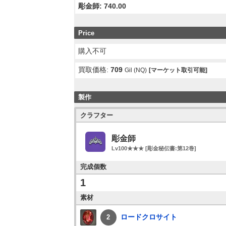
彫金師: 740.00
Price
購入不可
買取価格:
709
Gil (NQ)
[マーケット取引可能]
製作
クラフター
彫金師
Lv100★★★ [彫金秘伝書:第12巻]
完成個数
1
素材
ロードクロサイト
2