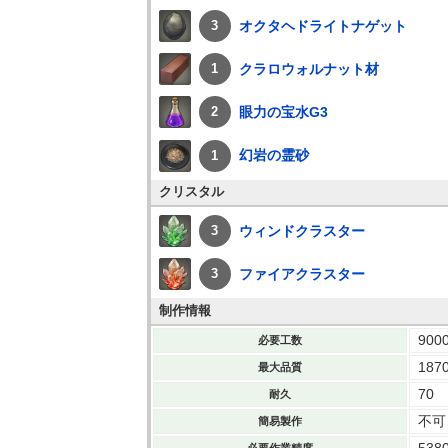
オクタヘドライトナゲット
3
クラロウォルナット材
1
眼力の宝水G3
2
幻岩の霊砂
1
クリスタル
ウィンドクラスター
3
ファイアクラスター
3
制作情報
900
必要工数
187
最大品質
70
耐久
不可
簡易製作
538
必要作業精度