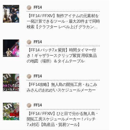
FF14
【FF14 / FFXIV】制作アイテムの元素材を
一発計算できるツール・最大20件まで同時
検索【クラフター レベル上げ グラカン納
品に便利】
FF14
【FF14 パッチ7.x 紫貨】時間タイマー付
き！ギャザラースクリップ紫貨 用収集品
の地図（場所）＆タイムテーブル
FF14
【FF14攻略】無人島の開拓工房・ねこみ
みさんのおねがいスケジュールメーカー
FF14
【FF14 / FFXIV】ひと目で分かる無人島・
開拓工房スケジュールメーカー！パッチ
7.x対応【島産品・貿易ツール】