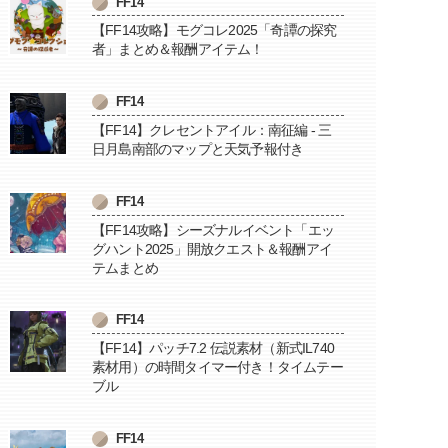
FF14
【FF14攻略】モグコレ2025「奇譚の探究
者」まとめ＆報酬アイテム！
FF14
【FF14】クレセントアイル：南征編 - 三
日月島南部のマップと天気予報付き
FF14
【FF14攻略】シーズナルイベント「エッ
グハント2025」開放クエスト＆報酬アイ
テムまとめ
FF14
【FF14】パッチ7.2 伝説素材（新式IL740
素材用）の時間タイマー付き！タイムテー
ブル
FF14