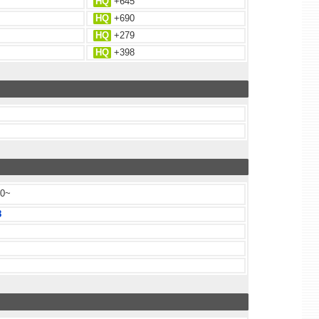
HQ
+645
HQ
+690
HQ
+279
HQ
+398
0~
8