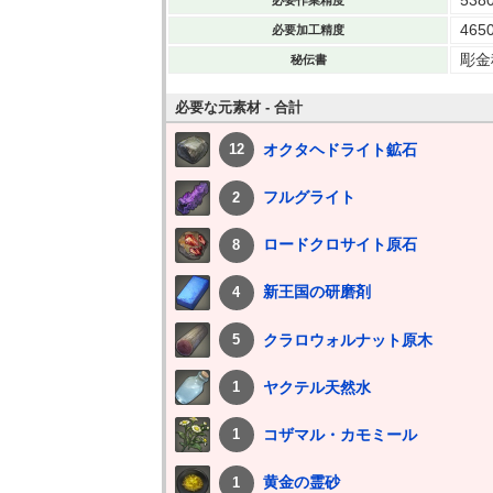
465
必要加工精度
彫金
秘伝書
必要な元素材 - 合計
オクタヘドライト鉱石
12
フルグライト
2
ロードクロサイト原石
8
新王国の研磨剤
4
クラロウォルナット原木
5
ヤクテル天然水
1
コザマル・カモミール
1
黄金の霊砂
1