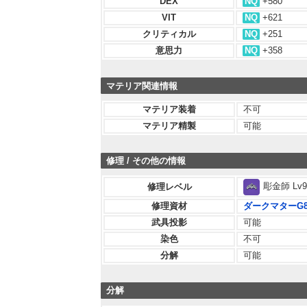
DEX
NQ
+580
VIT
NQ
+621
クリティカル
NQ
+251
意思力
NQ
+358
マテリア関連情報
マテリア装着
不可
マテリア精製
可能
修理 / その他の情報
彫金師 Lv9
修理レベル
修理資材
ダークマターG
武具投影
可能
染色
不可
分解
可能
分解