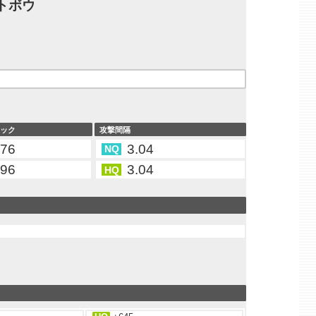
トボウ
タック
攻撃間隔
.76
3.04
NQ
.96
3.04
HQ