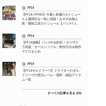
FF14
【FF14 / FFXIV】今週と来週のスケジュー
ル２週間分を一気に登録！おすすめ無人
島・開拓工房スケジュール【パッチ7.x対
応 / 毎週更新中】
FF14
【FF14攻略】パッチ6.5x対応！ギャザク
ラ武器「モーエンツール」制作方法＆制作
マクロまとめ
FF14
【FF14ギルドリーヴ】クラフターのギル
ドリーヴの受注レベル・場所・納品アイテ
ム一覧
すべての記事を見る (20)