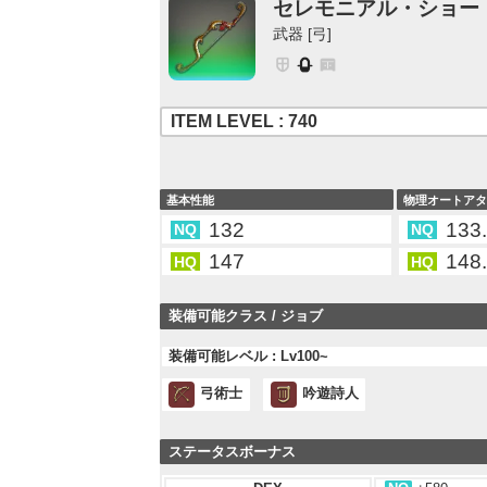
セレモニアル・ショー
武器 [弓]
ITEM LEVEL : 740
基本性能
物理オートア
132
133
NQ
NQ
147
148
HQ
HQ
装備可能クラス / ジョブ
装備可能レベル : Lv100~
弓術士
吟遊詩人
ステータスボーナス