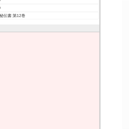
0
秘伝書:第12巻