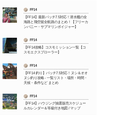
FF14
【FF14】最新パッチ7.5対応！潜水艦の全
海路と飛空挺全航路のまとめ！【フリーカ
ンパニー・サブマリンボイジャー】
FF14
【FF14攻略】コスモミッション一覧【コ
スモエクスプローラー】
FF14
【FF14 釣り】パッチ7.5対応！ヌシ＆オオ
ヌシ釣り攻略 - 一覧リスト・場所・時間・
天候・条件など まとめ
FF14
【FF14】ハウジング抽選販売スケジュー
ルカレンダー＆等級付き地図 / マップ