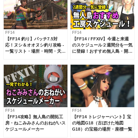
FF14
FF14
【FF14 釣り】パッチ7.5対
【FF14 / FFXIV】今週と来週
応！ヌシ＆オオヌシ釣り攻略 -
のスケジュール２週間分を一気
一覧リスト・場所・時間・天
に登録！おすすめ無人島・開拓
候・条件など まとめ
工房スケジュール【パッチ7.x
対応 / 毎週更新中】
FF14
FF14
【FF14攻略】無人島の開拓工
【FF14 トレジャーハント】宝
房・ねこみみさんのおねがいス
の地図G18（古ぼけた地図
ケジュールメーカー
G18）の宝箱の場所・座標一覧