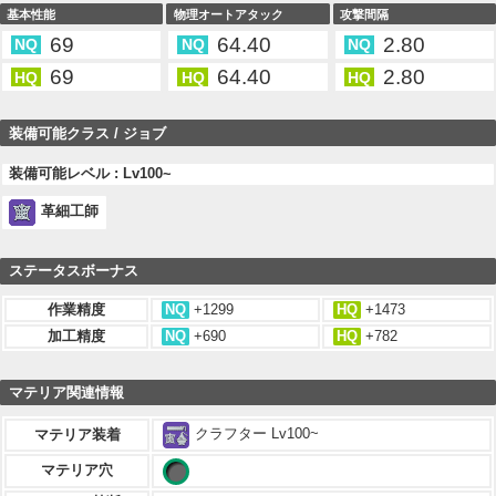
基本性能
物理オートアタック
攻撃間隔
69
64.40
2.80
NQ
NQ
NQ
69
64.40
2.80
HQ
HQ
HQ
装備可能クラス / ジョブ
装備可能レベル : Lv100~
革細工師
ステータスボーナス
作業精度
NQ
+1299
HQ
+1473
加工精度
NQ
+690
HQ
+782
マテリア関連情報
クラフター Lv100~
マテリア装着
マテリア穴