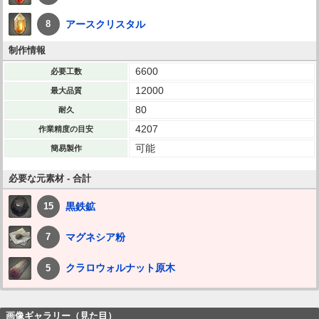
アースクリスタル
8
制作情報
6600
必要工数
12000
最大品質
80
耐久
4207
作業精度の目安
可能
簡易製作
必要な元素材 - 合計
黒鉄鉱
15
マグネシア粉
7
クラロウォルナット原木
5
画像ギャラリー（見た目）