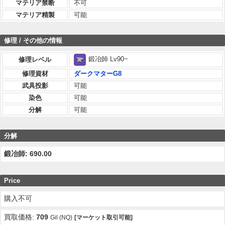
マテリア禁断
不可
マテリア精製
可能
修理 / その他の情報
鍛冶師 Lv90~
修理レベル
修理資材
ダークマターG8
武具投影
可能
染色
可能
分解
可能
分解
鍛冶師: 690.00
Price
購入不可
買取価格:
709
Gil (NQ)
[マーケット取引可能]