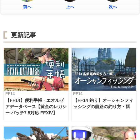
前へ
上へ
次へ
更新記事
FF14
FF14
【FF14】便利手帳 - エオルゼ
【FF14 釣り】オーシャンフィ
アデータベース【黄金のレガシ
ッシングの航路の釣り方・餌
ー パッチ7.5対応 FFXIV】