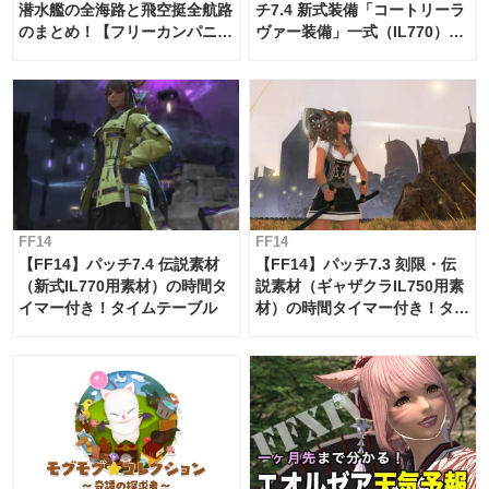
潜水艦の全海路と飛空挺全航路
チ7.4 新式装備「コートリーラ
のまとめ！【フリーカンパニ
ヴァー装備」一式（IL770）の
ー・サブマリンボイジャー】
必要素材一覧
FF14
FF14
【FF14】パッチ7.4 伝説素材
【FF14】パッチ7.3 刻限・伝
（新式IL770用素材）の時間タ
説素材（ギャザクラIL750用素
イマー付き！タイムテーブル
材）の時間タイマー付き！タイ
ムテーブル