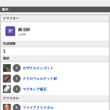
製作
クラフター
鍛冶師
Lv100
完成個数
1
素材
カザナルインゴット
3
クラロウォルナット材
1
マグネシア砥石
1
クリスタル
ファイアクリスタル
8