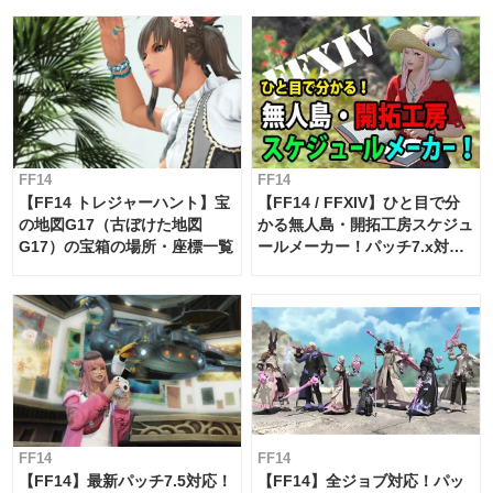
FF14
FF14
【FF14 トレジャーハント】宝
【FF14 / FFXIV】ひと目で分
の地図G17（古ぼけた地図
かる無人島・開拓工房スケジュ
G17）の宝箱の場所・座標一覧
ールメーカー！パッチ7.x対応
【島産品・貿易ツール】
FF14
FF14
【FF14】最新パッチ7.5対応！
【FF14】全ジョブ対応！パッ