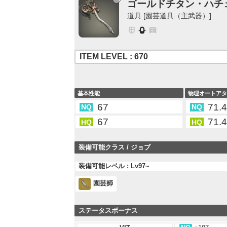
ゴールドチタン・ハチ
道具 [園芸道具（主武器）]
ITEM LEVEL : 670
基本性能
物理オートア
67
71.
NQ
NQ
67
71.
HQ
HQ
装備可能クラス / ジョブ
装備可能レベル : Lv97~
園芸師
ステータスボーナス