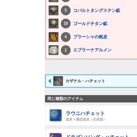
コバルトタングステン鉱
5
ゴールドチタン鉱
10
ブラーシャの粗皮
4
エブラーナアルメン
1
カザナル・ハチェット
同じ種類のアイテム
ラウニハチェット
道具 > 園芸道具（主武器）