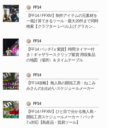
FF14
【FF14 / FFXIV】制作アイテムの元素材を
一発計算できるツール・最大20件まで同時
検索【クラフター レベル上げ グラカン納
品に便利】
FF14
【FF14 パッチ7.x 紫貨】時間タイマー付
き！ギャザラースクリップ紫貨 用収集品
の地図（場所）＆タイムテーブル
FF14
【FF14攻略】無人島の開拓工房・ねこみ
みさんのおねがいスケジュールメーカー
FF14
【FF14 / FFXIV】ひと目で分かる無人島・
開拓工房スケジュールメーカー！パッチ
7.x対応【島産品・貿易ツール】