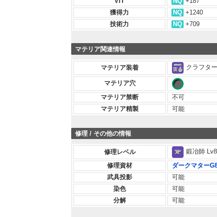
VIT
NQ
+187
獲得力
NQ
+1240
技術力
NQ
+709
マテリア関連情報
クラフター 
マテリア装着
マテリア穴
マテリア禁断
不可
マテリア精製
可能
修理 / その他の情報
鍛冶師 Lv8
修理レベル
修理資材
ダークマターG
武具投影
可能
染色
可能
分解
可能