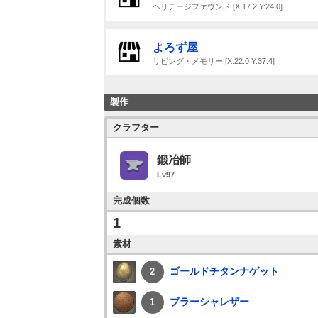
ヘリテージファウンド [X:17.2 Y:24.0]
よろず屋
リビング・メモリー [X:22.0 Y:37.4]
製作
クラフター
鍛冶師
Lv97
完成個数
1
素材
ゴールドチタンナゲット
2
ブラーシャレザー
1