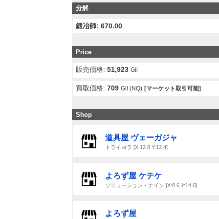
分解
鍛冶師: 670.00
Price
販売価格:
51,923
Gil
買取価格:
709
Gil (NQ)
[マーケット取引可能]
Shop
道具屋 ヴェーガジャ
トライヨラ [X:12.8 Y:12.4]
よろず屋 ケテケ
ソリューション・ナイン [X:8.6 Y:14.0]
よろず屋