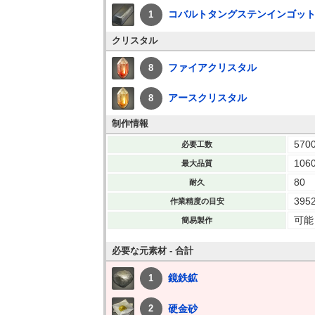
コバルトタングステンインゴッ
1
クリスタル
ファイアクリスタル
8
アースクリスタル
8
制作情報
570
必要工数
106
最大品質
80
耐久
395
作業精度の目安
可能
簡易製作
必要な元素材 - 合計
鏡鉄鉱
1
硬金砂
2