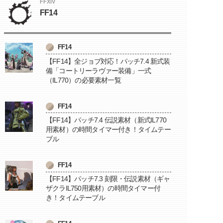
FFXIV
FF14
FF14
【FF14】全ジョブ対応！パッチ7.4 新式装
備「コートリーラヴァー装備」一式
（IL770）の必要素材一覧
FF14
【FF14】パッチ7.4 伝説素材（新式IL770
用素材）の時間タイマー付き！タイムテー
ブル
FF14
【FF14】パッチ7.3 刻限・伝説素材（ギャ
ザクラIL750用素材）の時間タイマー付
き！タイムテーブル