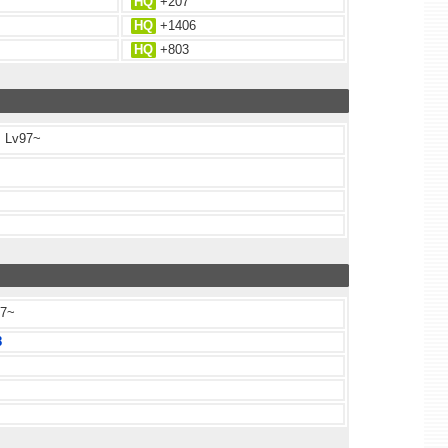
HQ
+207
HQ
+1406
HQ
+803
Lv97~
7~
8