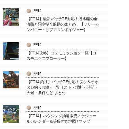
FF14
【FF14】最新パッチ7.5対応！潜水艦の全
海路と飛空挺全航路のまとめ！【フリーカ
ンパニー・サブマリンボイジャー】
FF14
【FF14攻略】コスモミッション一覧【コ
スモエクスプローラー】
FF14
【FF14 釣り】パッチ7.5対応！ヌシ＆オオ
ヌシ釣り攻略 - 一覧リスト・場所・時間・
天候・条件など まとめ
FF14
【FF14】ハウジング抽選販売スケジュー
ルカレンダー＆等級付き地図 / マップ