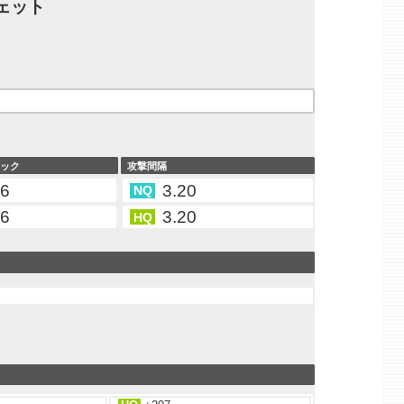
ェット
タック
攻撃間隔
46
3.20
NQ
46
3.20
HQ