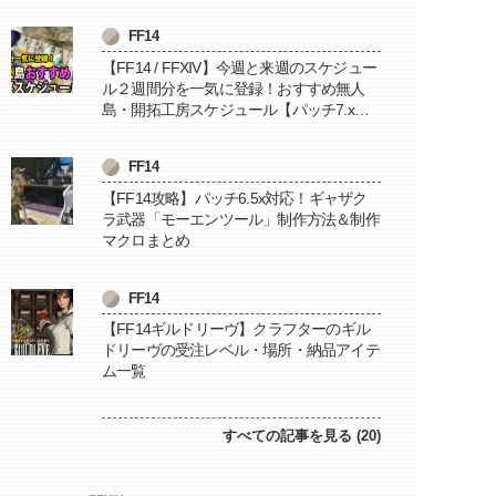
FF14
【FF14 / FFXIV】今週と来週のスケジュー
ル２週間分を一気に登録！おすすめ無人
島・開拓工房スケジュール【パッチ7.x対
応 / 毎週更新中】
FF14
【FF14攻略】パッチ6.5x対応！ギャザク
ラ武器「モーエンツール」制作方法＆制作
マクロまとめ
FF14
【FF14ギルドリーヴ】クラフターのギル
ドリーヴの受注レベル・場所・納品アイテ
ム一覧
すべての記事を見る (20)