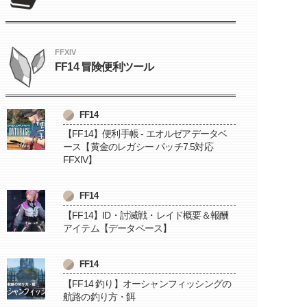
FFXIV
FF14 冒険便利ツール
FF14
【FF14】便利手帳 - エオルゼアデータベ
ース【黄金のレガシー パッチ7.5対応
FFXIV】
FF14
【FF14】ID・討滅戦・レイド概要＆報酬
アイテム【データベース】
FF14
【FF14 釣り】オーシャンフィッシングの
航路の釣り方・餌