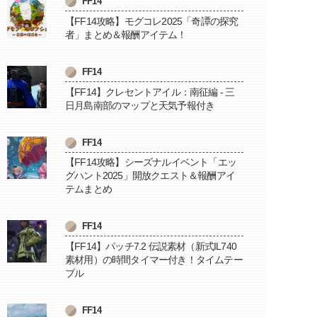
FF14
【FF14攻略】モグコレ2025「奇譚の探究
者」まとめ＆報酬アイテム！
FF14
【FF14】クレセントアイル：南征編 - 三
日月島南部のマップと天気予報付き
FF14
【FF14攻略】シーズナルイベント「エッ
グハント2025」開放クエスト＆報酬アイ
テムまとめ
FF14
【FF14】パッチ7.2 伝説素材（新式IL740
素材用）の時間タイマー付き！タイムテー
ブル
FF14