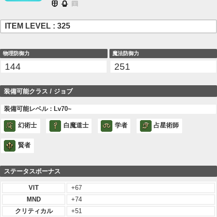
ITEM LEVEL : 325
物理防御力
魔法防御力
144
251
装備可能クラス / ジョブ
装備可能レベル : Lv70~
幻術士
白魔道士
学者
占星術師
賢者
ステータスボーナス
VIT
+67
MND
+74
クリティカル
+51