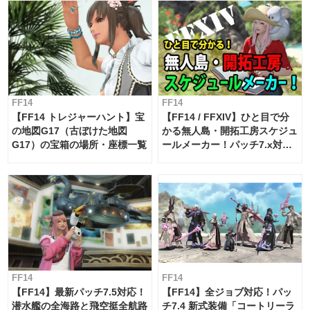
FF14
FF14
【FF14 トレジャーハント】宝
【FF14 / FFXIV】ひと目で分
の地図G17（古ぼけた地図
かる無人島・開拓工房スケジュ
G17）の宝箱の場所・座標一覧
ールメーカー！パッチ7.x対応
【島産品・貿易ツール】
FF14
FF14
【FF14】最新パッチ7.5対応！
【FF14】全ジョブ対応！パッ
潜水艦の全海路と飛空挺全航路
チ7.4 新式装備「コートリーラ