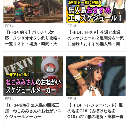
FF14
FF14
【FF14 釣り】パッチ7.5対
【FF14 / FFXIV】今週と来週
応！ヌシ＆オオヌシ釣り攻略 -
のスケジュール２週間分を一気
一覧リスト・場所・時間・天
に登録！おすすめ無人島・開拓
候・条件など まとめ
工房スケジュール【パッチ7.x
対応 / 毎週更新中】
FF14
FF14
【FF14攻略】無人島の開拓工
【FF14 トレジャーハント】宝
房・ねこみみさんのおねがいス
の地図G18（古ぼけた地図
ケジュールメーカー
G18）の宝箱の場所・座標一覧