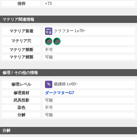
信仰
+73
マテリア関連情報
クラフター Lv70~
マテリア装着
マテリア穴
マテリア禁断
不可
マテリア精製
可能
修理 / その他の情報
裁縫師 Lv60~
修理レベル
修理資材
ダークマターG7
武具投影
可能
染色
不可
分解
可能
分解