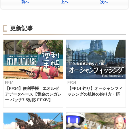
前へ
上へ
次へ
更新記事
FF14
FF14
【FF14】便利手帳 - エオルゼ
【FF14 釣り】オーシャンフィ
アデータベース【黄金のレガシ
ッシングの航路の釣り方・餌
ー パッチ7.5対応 FFXIV】