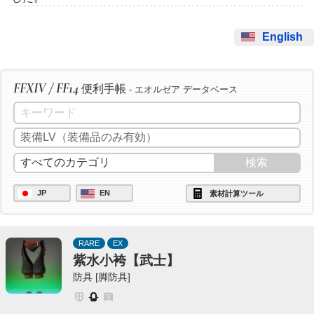
English
FFXIV / FF14
便利手帳
- エオルゼア データベース
JP
EN
素材計算ツール
RARE
EX
紫水小袴【武士】
防具 [脚防具]