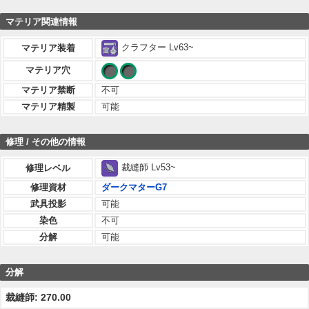
マテリア関連情報
クラフター Lv63~
マテリア装着
マテリア穴
マテリア禁断
不可
マテリア精製
可能
修理 / その他の情報
裁縫師 Lv53~
修理レベル
修理資材
ダークマターG7
武具投影
可能
染色
不可
分解
可能
分解
裁縫師: 270.00