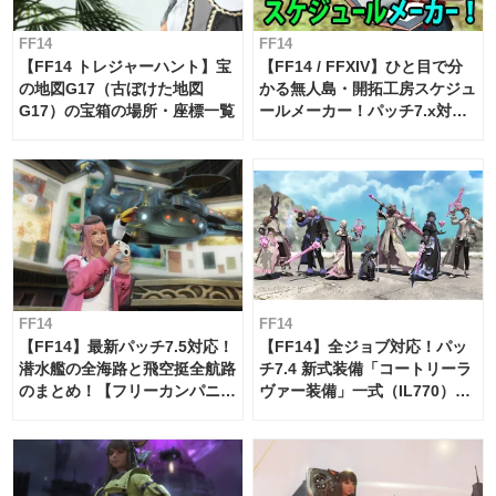
FF14
FF14
【FF14 トレジャーハント】宝
【FF14 / FFXIV】ひと目で分
の地図G17（古ぼけた地図
かる無人島・開拓工房スケジュ
G17）の宝箱の場所・座標一覧
ールメーカー！パッチ7.x対応
【島産品・貿易ツール】
FF14
FF14
【FF14】最新パッチ7.5対応！
【FF14】全ジョブ対応！パッ
潜水艦の全海路と飛空挺全航路
チ7.4 新式装備「コートリーラ
のまとめ！【フリーカンパニ
ヴァー装備」一式（IL770）の
ー・サブマリンボイジャー】
必要素材一覧