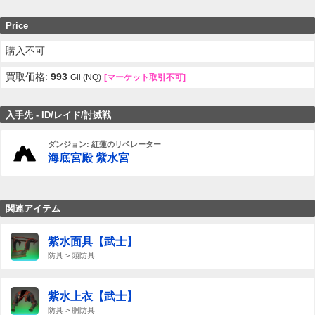
Price
購入不可
買取価格:
993
Gil (NQ)
[マーケット取引不可]
入手先 - ID/レイド/討滅戦
ダンジョン: 紅蓮のリベレーター
海底宮殿 紫水宮
関連アイテム
紫水面具【武士】
防具 > 頭防具
紫水上衣【武士】
防具 > 胴防具