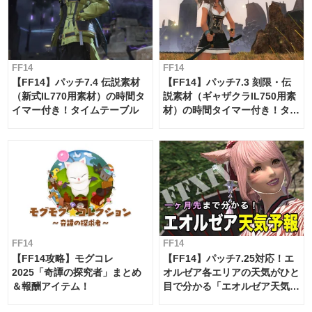
FF14
FF14
【FF14】パッチ7.4 伝説素材
【FF14】パッチ7.3 刻限・伝
（新式IL770用素材）の時間タ
説素材（ギャザクラIL750用素
イマー付き！タイムテーブル
材）の時間タイマー付き！タイ
ムテーブル
FF14
FF14
【FF14攻略】モグコレ
【FF14】パッチ7.25対応！エ
2025「奇譚の探究者」まとめ
オルゼア各エリアの天気がひと
＆報酬アイテム！
目で分かる「エオルゼア天気予
報」！