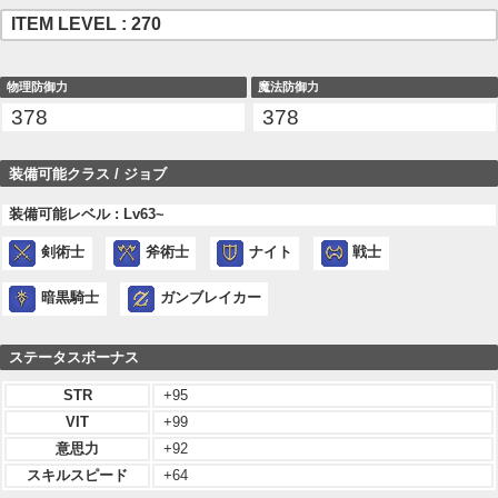
ITEM LEVEL : 270
物理防御力
魔法防御力
378
378
装備可能クラス / ジョブ
装備可能レベル : Lv63~
剣術士
斧術士
ナイト
戦士
暗黒騎士
ガンブレイカー
ステータスボーナス
STR
+95
VIT
+99
意思力
+92
スキルスピード
+64