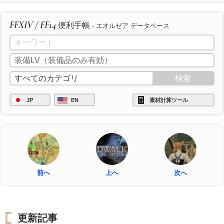
FFXIV / FF14
便利手帳
- エオルゼア データベース
JP
EN
素材計算ツール
前へ
上へ
次へ
更新記事