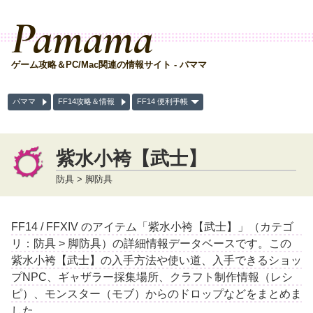
Pamama
ゲーム攻略＆PC/Mac関連の情報サイト - パママ
パママ
FF14攻略＆情報
FF14 便利手帳
紫水小袴【武士】
防具 > 脚防具
FF14 / FFXIV のアイテム「紫水小袴【武士】」（カテゴ
リ：防具 > 脚防具）の詳細情報データベースです。この
紫水小袴【武士】の入手方法や使い道、入手できるショッ
プNPC、ギャザラー採集場所、クラフト制作情報（レシ
ピ）、モンスター（モブ）からのドロップなどをまとめま
した。