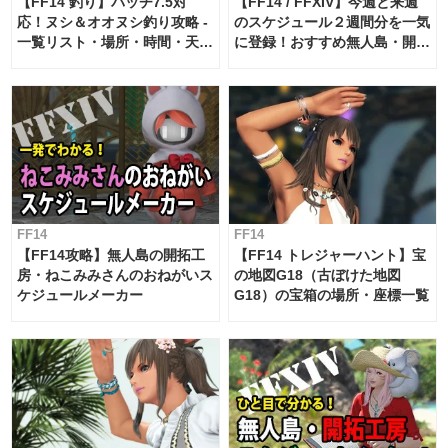
【FF14 釣り】パッチ7.5対
【FF14 / FFXIV】今週と来週
応！ヌシ＆オオヌシ釣り攻略 -
のスケジュール２週間分を一気
一覧リスト・場所・時間・天
に登録！おすすめ無人島・開拓
候・条件など まとめ
工房スケジュール【パッチ7.x
対応 / 毎週更新中】
FF14
FF14
【FF14攻略】無人島の開拓工
【FF14 トレジャーハント】宝
房・ねこみみさんのおねがいス
の地図G18（古ぼけた地図
ケジュールメーカー
G18）の宝箱の場所・座標一覧