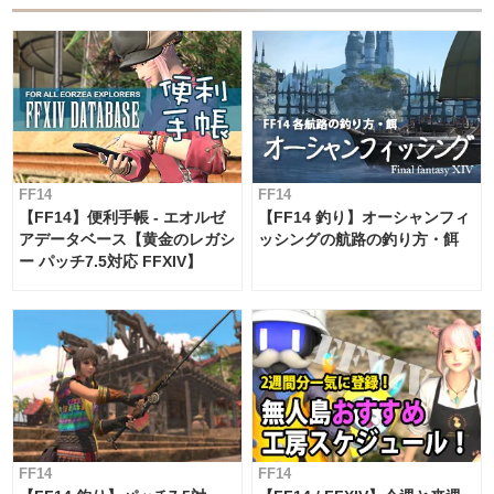
FF14
FF14
【FF14】便利手帳 - エオルゼ
【FF14 釣り】オーシャンフィ
アデータベース【黄金のレガシ
ッシングの航路の釣り方・餌
ー パッチ7.5対応 FFXIV】
FF14
FF14