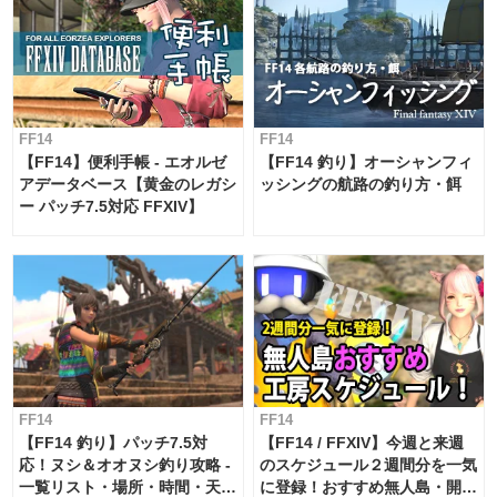
FF14
FF14
【FF14】便利手帳 - エオルゼ
【FF14 釣り】オーシャンフィ
アデータベース【黄金のレガシ
ッシングの航路の釣り方・餌
ー パッチ7.5対応 FFXIV】
FF14
FF14
【FF14 釣り】パッチ7.5対
【FF14 / FFXIV】今週と来週
応！ヌシ＆オオヌシ釣り攻略 -
のスケジュール２週間分を一気
一覧リスト・場所・時間・天
に登録！おすすめ無人島・開拓