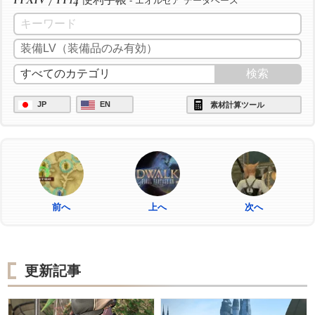
- エオルゼア データベース
JP
EN
素材計算ツール
前へ
上へ
次へ
更新記事