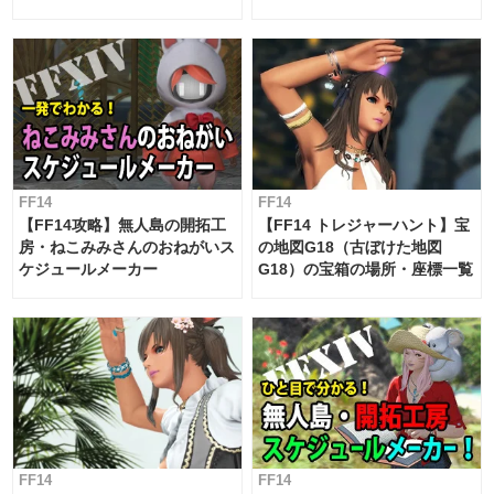
候・条件など まとめ
工房スケジュール【パッチ7.x
対応 / 毎週更新中】
FF14
FF14
【FF14攻略】無人島の開拓工
【FF14 トレジャーハント】宝
房・ねこみみさんのおねがいス
の地図G18（古ぼけた地図
ケジュールメーカー
G18）の宝箱の場所・座標一覧
FF14
FF14