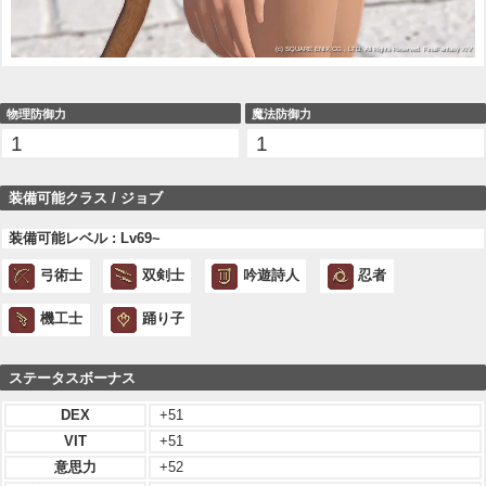
物理防御力
魔法防御力
1
1
装備可能クラス / ジョブ
装備可能レベル : Lv69~
弓術士
双剣士
吟遊詩人
忍者
機工士
踊り子
ステータスボーナス
DEX
+51
VIT
+51
意思力
+52