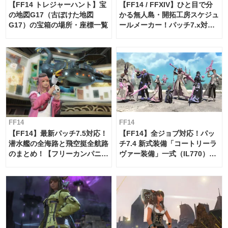
【FF14 トレジャーハント】宝
【FF14 / FFXIV】ひと目で分
の地図G17（古ぼけた地図
かる無人島・開拓工房スケジュ
G17）の宝箱の場所・座標一覧
ールメーカー！パッチ7.x対応
【島産品・貿易ツール】
FF14
FF14
【FF14】最新パッチ7.5対応！
【FF14】全ジョブ対応！パッ
潜水艦の全海路と飛空挺全航路
チ7.4 新式装備「コートリーラ
のまとめ！【フリーカンパニ
ヴァー装備」一式（IL770）の
ー・サブマリンボイジャー】
必要素材一覧