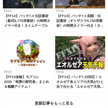
FF14
FF14
【FF14】パッチ7.4 伝説素材
【FF14】パッチ7.3 刻限・伝
（新式IL770用素材）の時間タ
説素材（ギャザクラIL750用素
イマー付き！タイムテーブル
材）の時間タイマー付き！タイ
ムテーブル
FF14
FF14
【FF14攻略】モグコレ
【FF14】パッチ7.25対応！エ
2025「奇譚の探究者」まとめ
オルゼア各エリアの天気がひと
＆報酬アイテム！
目で分かる「エオルゼア天気予
報」！
更新記事をもっと見る