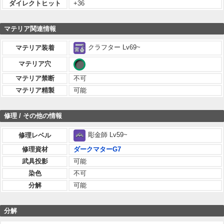
ダイレクトヒット
+36
マテリア関連情報
クラフター Lv69~
マテリア装着
マテリア穴
マテリア禁断
不可
マテリア精製
可能
修理 / その他の情報
彫金師 Lv59~
修理レベル
修理資材
ダークマターG7
武具投影
可能
染色
不可
分解
可能
分解