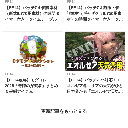
FF14
FF14
【FF14】パッチ7.4 伝説素材
【FF14】パッチ7.3 刻限・伝
（新式IL770用素材）の時間タ
説素材（ギャザクラIL750用素
イマー付き！タイムテーブル
材）の時間タイマー付き！タイ
ムテーブル
FF14
FF14
【FF14攻略】モグコレ
【FF14】パッチ7.25対応！エ
2025「奇譚の探究者」まとめ
オルゼア各エリアの天気がひと
＆報酬アイテム！
目で分かる「エオルゼア天気予
報」！
更新記事をもっと見る