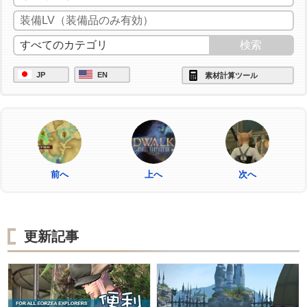
JP
EN
素材計算ツール
前へ
上へ
次へ
更新記事