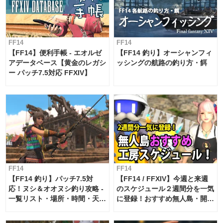
FF14
FF14
【FF14】便利手帳 - エオルゼ
【FF14 釣り】オーシャンフィ
アデータベース【黄金のレガシ
ッシングの航路の釣り方・餌
ー パッチ7.5対応 FFXIV】
FF14
FF14
【FF14 釣り】パッチ7.5対
【FF14 / FFXIV】今週と来週
応！ヌシ＆オオヌシ釣り攻略 -
のスケジュール２週間分を一気
一覧リスト・場所・時間・天
に登録！おすすめ無人島・開拓
候・条件など まとめ
工房スケジュール【パッチ7.x
対応 / 毎週更新中】