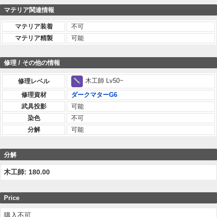
マテリア関連情報
マテリア装着
不可
マテリア精製
可能
修理 / その他の情報
木工師 Lv50~
修理レベル
修理資材
ダークマターG6
武具投影
可能
染色
不可
分解
可能
分解
木工師: 180.00
Price
購入不可