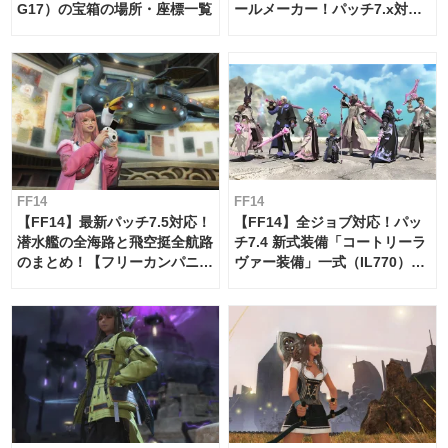
G17）の宝箱の場所・座標一覧
ールメーカー！パッチ7.x対応
【島産品・貿易ツール】
FF14
FF14
【FF14】最新パッチ7.5対応！
【FF14】全ジョブ対応！パッ
潜水艦の全海路と飛空挺全航路
チ7.4 新式装備「コートリーラ
のまとめ！【フリーカンパニ
ヴァー装備」一式（IL770）の
ー・サブマリンボイジャー】
必要素材一覧