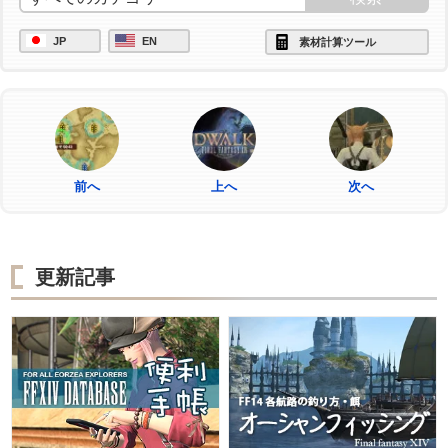
JP
EN
素材計算ツール
前へ
上へ
次へ
更新記事