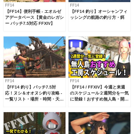
FF14
FF14
【FF14】便利手帳 - エオルゼ
【FF14 釣り】オーシャンフィ
アデータベース【黄金のレガシ
ッシングの航路の釣り方・餌
ー パッチ7.5対応 FFXIV】
FF14
FF14
【FF14 釣り】パッチ7.5対
【FF14 / FFXIV】今週と来週
応！ヌシ＆オオヌシ釣り攻略 -
のスケジュール２週間分を一気
一覧リスト・場所・時間・天
に登録！おすすめ無人島・開拓
候・条件など まとめ
工房スケジュール【パッチ7.x
対応 / 毎週更新中】