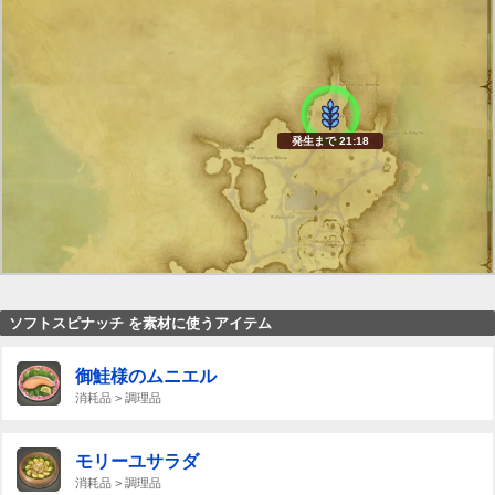
発生まで 21:17
ソフトスピナッチ を素材に使うアイテム
御鮭様のムニエル
消耗品 > 調理品
モリーユサラダ
消耗品 > 調理品