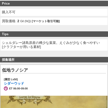
Price
購入不可
買取価格:
2
Gil (NQ)
[マーケット取引可能]
Tips
シェルダレー諸島原産の稀少な葉菜。えぐみが少なく食べやすい
[クラフターが用いる素材]
採集場所
低地ラノシア
[園芸 Lv50]
シダーウッド
ET 06:00-09:00