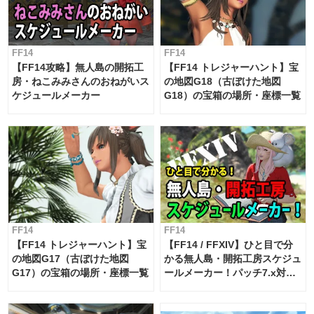
FF14
FF14
【FF14攻略】無人島の開拓工
【FF14 トレジャーハント】宝
房・ねこみみさんのおねがいス
の地図G18（古ぼけた地図
ケジュールメーカー
G18）の宝箱の場所・座標一覧
FF14
FF14
【FF14 トレジャーハント】宝
【FF14 / FFXIV】ひと目で分
の地図G17（古ぼけた地図
かる無人島・開拓工房スケジュ
G17）の宝箱の場所・座標一覧
ールメーカー！パッチ7.x対応
【島産品・貿易ツール】