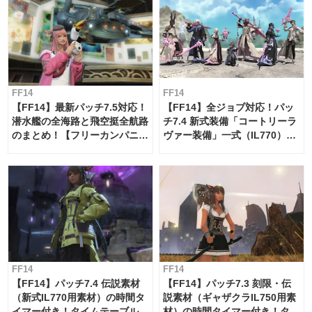
FF14
FF14
【FF14】最新パッチ7.5対応！
【FF14】全ジョブ対応！パッ
潜水艦の全海路と飛空挺全航路
チ7.4 新式装備「コートリーラ
のまとめ！【フリーカンパニ
ヴァー装備」一式（IL770）の
ー・サブマリンボイジャー】
必要素材一覧
FF14
FF14
【FF14】パッチ7.4 伝説素材
【FF14】パッチ7.3 刻限・伝
（新式IL770用素材）の時間タ
説素材（ギャザクラIL750用素
イマー付き！タイムテーブル
材）の時間タイマー付き！タイ