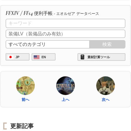
FFXIV / FF14
便利手帳
- エオルゼア データベース
JP
EN
素材計算ツール
前へ
上へ
次へ
更新記事