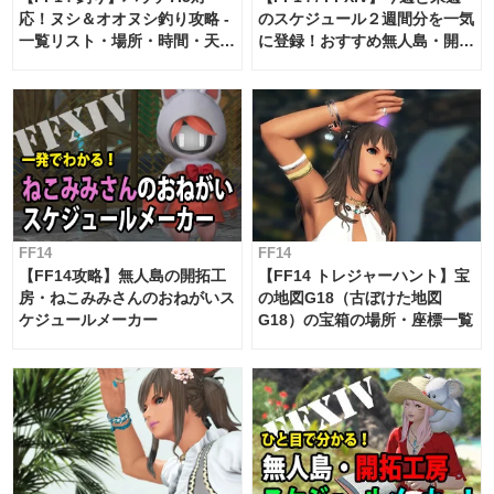
応！ヌシ＆オオヌシ釣り攻略 -
のスケジュール２週間分を一気
一覧リスト・場所・時間・天
に登録！おすすめ無人島・開拓
候・条件など まとめ
工房スケジュール【パッチ7.x
対応 / 毎週更新中】
FF14
FF14
【FF14攻略】無人島の開拓工
【FF14 トレジャーハント】宝
房・ねこみみさんのおねがいス
の地図G18（古ぼけた地図
ケジュールメーカー
G18）の宝箱の場所・座標一覧