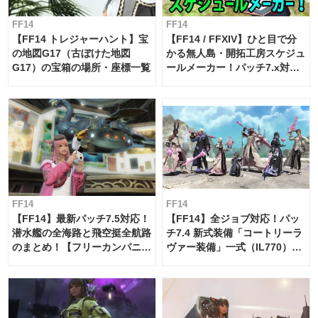
FF14
FF14
【FF14 トレジャーハント】宝
【FF14 / FFXIV】ひと目で分
の地図G17（古ぼけた地図
かる無人島・開拓工房スケジュ
G17）の宝箱の場所・座標一覧
ールメーカー！パッチ7.x対応
【島産品・貿易ツール】
FF14
FF14
【FF14】最新パッチ7.5対応！
【FF14】全ジョブ対応！パッ
潜水艦の全海路と飛空挺全航路
チ7.4 新式装備「コートリーラ
のまとめ！【フリーカンパニ
ヴァー装備」一式（IL770）の
ー・サブマリンボイジャー】
必要素材一覧