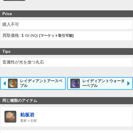
Price
購入不可
買取価格:
1
Gil (NQ)
[マーケット取引可能]
Tips
雷属性が光を放つ丸石
レイディアントアースペ
レイディアントウォータ
ブル
ーペブル
同じ種類のアイテム
粘板岩
素材 > 石材