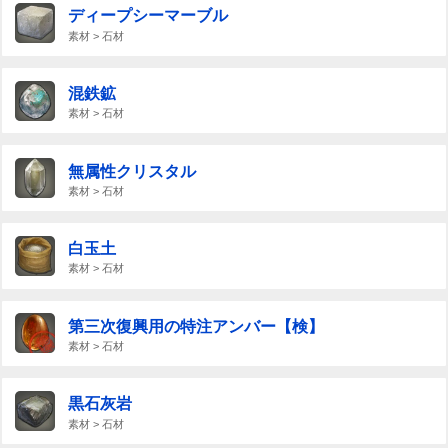
ディープシーマーブル
素材 > 石材
混鉄鉱
素材 > 石材
無属性クリスタル
素材 > 石材
白玉土
素材 > 石材
第三次復興用の特注アンバー【検】
素材 > 石材
黒石灰岩
素材 > 石材