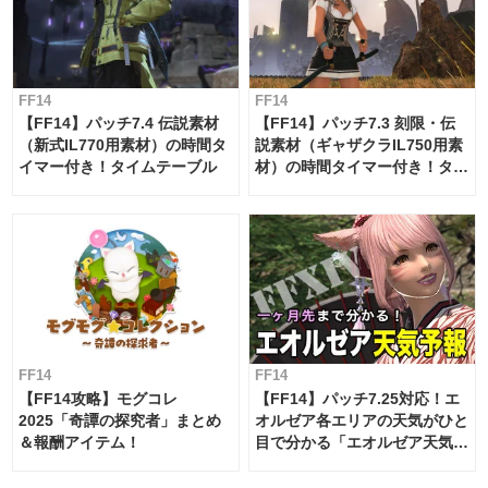
FF14
FF14
【FF14】パッチ7.4 伝説素材
【FF14】パッチ7.3 刻限・伝
（新式IL770用素材）の時間タ
説素材（ギャザクラIL750用素
イマー付き！タイムテーブル
材）の時間タイマー付き！タイ
ムテーブル
FF14
FF14
【FF14攻略】モグコレ
【FF14】パッチ7.25対応！エ
2025「奇譚の探究者」まとめ
オルゼア各エリアの天気がひと
＆報酬アイテム！
目で分かる「エオルゼア天気予
報」！