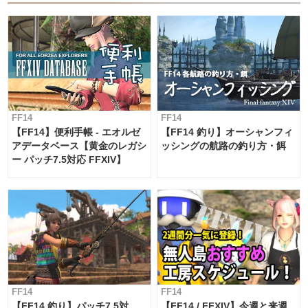
FF14
FF14
【FF14】便利手帳 - エオルゼ
【FF14 釣り】オーシャンフィ
アデータベース【黄金のレガシ
ッシングの航路の釣り方・餌
ー パッチ7.5対応 FFXIV】
FF14
FF14
【FF14 釣り】パッチ7.5対
【FF14 / FFXIV】今週と来週