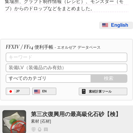
集場所、クラフト制作情報（レシピ）、モンスター（モ
ブ）からのドロップなどをまとめました。
English
FFXIV / FF14
便利手帳
- エオルゼア データベース
JP
EN
素材計算ツール
第三次復興用の最高級化石砂【検】
素材 [石材]