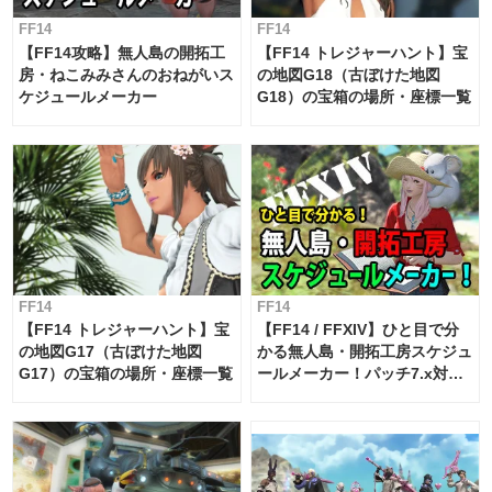
FF14
FF14
【FF14攻略】無人島の開拓工
【FF14 トレジャーハント】宝
房・ねこみみさんのおねがいス
の地図G18（古ぼけた地図
ケジュールメーカー
G18）の宝箱の場所・座標一覧
FF14
FF14
【FF14 トレジャーハント】宝
【FF14 / FFXIV】ひと目で分
の地図G17（古ぼけた地図
かる無人島・開拓工房スケジュ
G17）の宝箱の場所・座標一覧
ールメーカー！パッチ7.x対応
【島産品・貿易ツール】