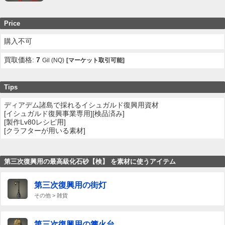
Price
購入不可
買取価格:
7
Gil (NQ)
[マーケット取引可能]
Tips
ディアデム諸島で採れるイシュガルド復興用資材
[イシュガルド復興事業専用][検品済み]
[製作Lv80レシピ用]
[クラフターが用いる素材]
第三次復興用の最高級化石砂【検】 を素材に使うアイテム
第三次復興用の街灯
その他 > 雑貨
第三次復興用の篝火台