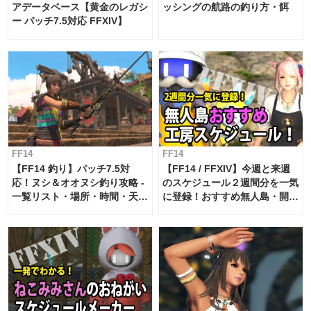
アデータベース【黄金のレガシ
ッシングの航路の釣り方・餌
ー パッチ7.5対応 FFXIV】
FF14
FF14
【FF14 釣り】パッチ7.5対
【FF14 / FFXIV】今週と来週
応！ヌシ＆オオヌシ釣り攻略 -
のスケジュール２週間分を一気
一覧リスト・場所・時間・天
に登録！おすすめ無人島・開拓
候・条件など まとめ
工房スケジュール【パッチ7.x
対応 / 毎週更新中】