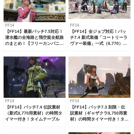
FF14
FF14
【FF14】最新パッチ7.5対応！
【FF14】全ジョブ対応！パッ
潜水艦の全海路と飛空挺全航路
チ7.4 新式装備「コートリーラ
のまとめ！【フリーカンパニ
ヴァー装備」一式（IL770）の
ー・サブマリンボイジャー】
必要素材一覧
FF14
FF14
【FF14】パッチ7.4 伝説素材
【FF14】パッチ7.3 刻限・伝
（新式IL770用素材）の時間タ
説素材（ギャザクラIL750用素
イマー付き！タイムテーブル
材）の時間タイマー付き！タイ
ムテーブル