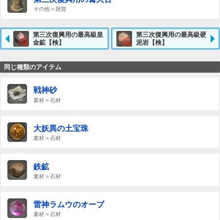
その他 > 雑貨
第三次復興用の最高級皇
第三次復興用の最高級硬
金鉱【検】
泥岩【検】
同じ種類のアイテム
戦神砂
素材 > 石材
大妖異の土宝珠
素材 > 石材
鉄鉱
素材 > 石材
雷神ラムウのオーブ
素材 > 石材