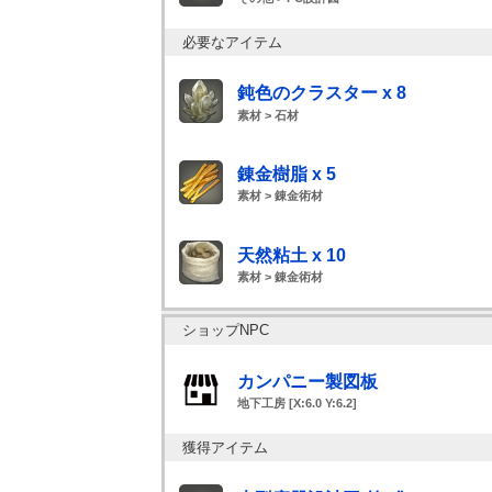
必要なアイテム
鈍色のクラスター x 8
素材 > 石材
錬金樹脂 x 5
素材 > 錬金術材
天然粘土 x 10
素材 > 錬金術材
ショップNPC
カンパニー製図板
地下工房 [X:6.0 Y:6.2]
獲得アイテム