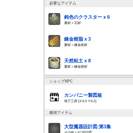
必要なアイテム
鈍色のクラスター x 6
素材 > 石材
錬金樹脂 x 3
素材 > 錬金術材
天然粘土 x 8
素材 > 錬金術材
ショップNPC
カンパニー製図板
地下工房 [X:6.0 Y:6.2]
獲得アイテム
大型魔器設計図:第3集
その他 > FC設計図