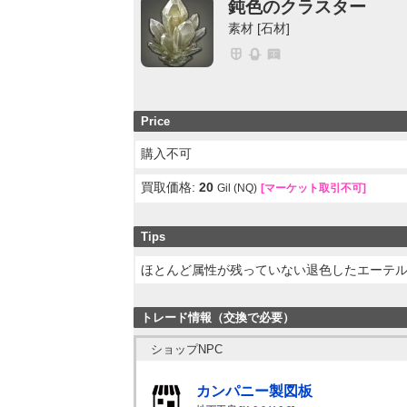
鈍色のクラスター
素材 [石材]
Price
購入不可
買取価格:
20
Gil (NQ)
[マーケット取引不可]
Tips
ほとんど属性が残っていない退色したエーテ
トレード情報（交換で必要）
ショップNPC
カンパニー製図板