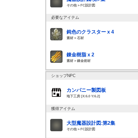
その他 > FC設計図
必要なアイテム
鈍色のクラスター x 4
素材 > 石材
錬金樹脂 x 2
素材 > 錬金術材
ショップNPC
カンパニー製図板
地下工房 [X:6.0 Y:6.2]
獲得アイテム
大型魔器設計図:第2集
その他 > FC設計図