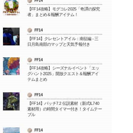
FF14
【FF14攻略】モグコレ2025「奇譚の探究
者」まとめ＆報酬アイテム！
FF14
【FF14】クレセントアイル：南征編 - 三
日月島南部のマップと天気予報付き
FF14
【FF14攻略】シーズナルイベント「エッ
グハント2025」開放クエスト＆報酬アイ
テムまとめ
FF14
【FF14】パッチ7.2 伝説素材（新式IL740
素材用）の時間タイマー付き！タイムテー
ブル
FF14