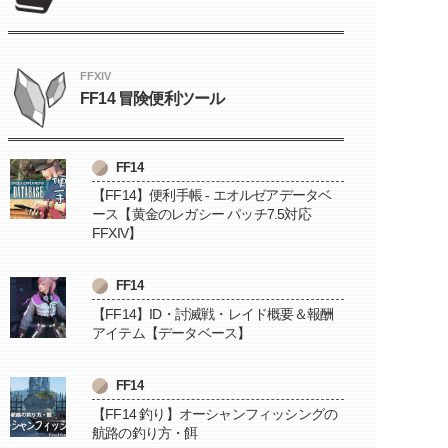
FFXIV
FF14 冒険便利ツール
FF14
【FF14】便利手帳 - エオルゼアデータベ
ース【黄金のレガシー パッチ7.5対応
FFXIV】
FF14
【FF14】ID・討滅戦・レイド概要＆報酬
アイテム【データベース】
FF14
【FF14 釣り】オーシャンフィッシングの
航路の釣り方・餌