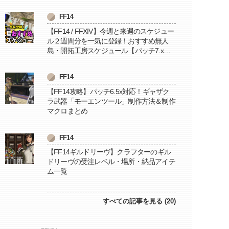
FF14
【FF14 / FFXIV】今週と来週のスケジュー
ル２週間分を一気に登録！おすすめ無人
島・開拓工房スケジュール【パッチ7.x対
応 / 毎週更新中】
FF14
【FF14攻略】パッチ6.5x対応！ギャザク
ラ武器「モーエンツール」制作方法＆制作
マクロまとめ
FF14
【FF14ギルドリーヴ】クラフターのギル
ドリーヴの受注レベル・場所・納品アイテ
ム一覧
すべての記事を見る (20)