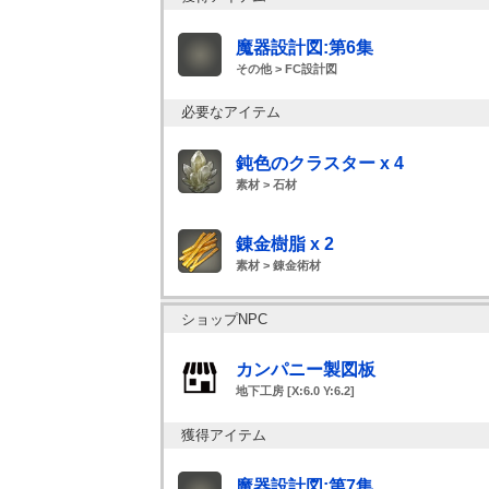
魔器設計図:第6集
その他 > FC設計図
必要なアイテム
鈍色のクラスター x 4
素材 > 石材
錬金樹脂 x 2
素材 > 錬金術材
ショップNPC
カンパニー製図板
地下工房 [X:6.0 Y:6.2]
獲得アイテム
魔器設計図:第7集