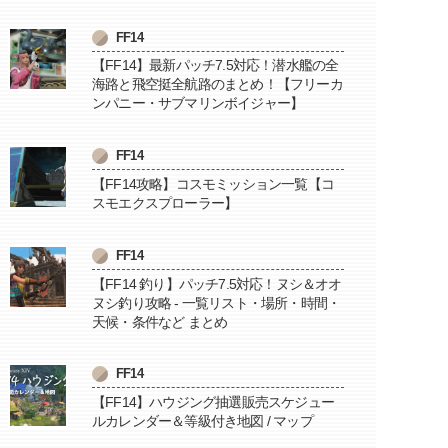
FF14
【FF14】最新パッチ7.5対応！潜水艦の全
海路と飛空挺全航路のまとめ！【フリーカ
ンパニー・サブマリンボイジャー】
FF14
【FF14攻略】コスモミッション一覧【コ
スモエクスプローラー】
FF14
【FF14 釣り】パッチ7.5対応！ヌシ＆オオ
ヌシ釣り攻略 - 一覧リスト・場所・時間・
天候・条件など まとめ
FF14
【FF14】ハウジング抽選販売スケジュー
ルカレンダー＆等級付き地図 / マップ