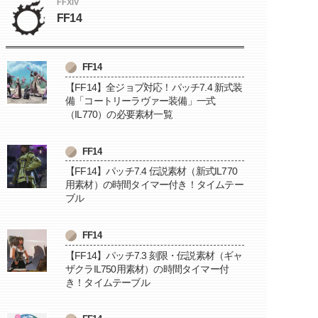
FFXIV
FF14
FF14
【FF14】全ジョブ対応！パッチ7.4 新式装
備「コートリーラヴァー装備」一式
（IL770）の必要素材一覧
FF14
【FF14】パッチ7.4 伝説素材（新式IL770
用素材）の時間タイマー付き！タイムテー
ブル
FF14
【FF14】パッチ7.3 刻限・伝説素材（ギャ
ザクラIL750用素材）の時間タイマー付
き！タイムテーブル