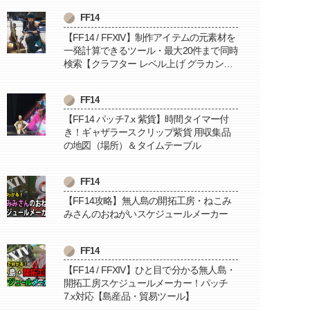
FF14
【FF14 / FFXIV】制作アイテムの元素材を
一発計算できるツール・最大20件まで同時
検索【クラフター レベル上げ グラカン納
品に便利】
FF14
【FF14 パッチ7.x 紫貨】時間タイマー付
き！ギャザラースクリップ紫貨 用収集品
の地図（場所）＆タイムテーブル
FF14
【FF14攻略】無人島の開拓工房・ねこみ
みさんのおねがいスケジュールメーカー
FF14
【FF14 / FFXIV】ひと目で分かる無人島・
開拓工房スケジュールメーカー！パッチ
7.x対応【島産品・貿易ツール】