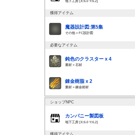
地下工房 [X:6.0 Y:6.2]
獲得アイテム
魔器設計図:第5集
その他 > FC設計図
必要なアイテム
鈍色のクラスター x 4
素材 > 石材
錬金樹脂 x 2
素材 > 錬金術材
ショップNPC
カンパニー製図板
地下工房 [X:6.0 Y:6.2]
獲得アイテム