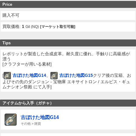
Price
購入不可
買取価格:
1
Gil (NQ)
[マーケット取引可能]
Tips
レポリットが製造した合成皮革。耐久度に優れ、手触りに高級感が
漂う
[クラフターが用いる素材]
[
古ぼけた地図G14
、
古ぼけた地図G15
クリア後の宝箱、お
よびその先のダンジョン - 宝物庫 エキサイトロン / エルピス・ギュ
ムナシオン祭殿 にて入手]
アイテムから入手（ガチャ）
古ぼけた地図G14
その他 > 雑貨