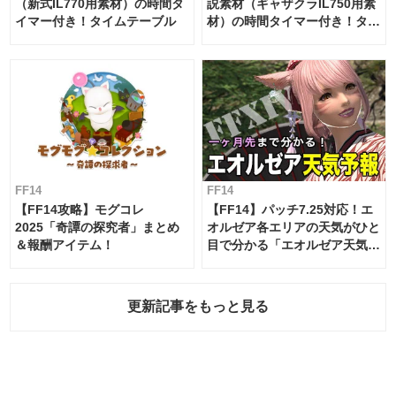
（新式IL770用素材）の時間タ
説素材（ギャザクラIL750用素
イマー付き！タイムテーブル
材）の時間タイマー付き！タイ
ムテーブル
FF14
FF14
【FF14攻略】モグコレ
【FF14】パッチ7.25対応！エ
2025「奇譚の探究者」まとめ
オルゼア各エリアの天気がひと
＆報酬アイテム！
目で分かる「エオルゼア天気予
報」！
更新記事をもっと見る