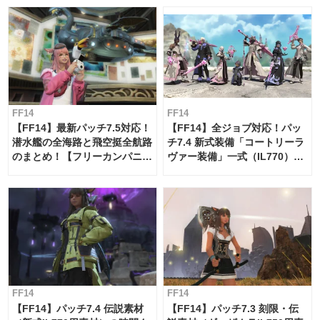
FF14
FF14
【FF14】最新パッチ7.5対応！
【FF14】全ジョブ対応！パッ
潜水艦の全海路と飛空挺全航路
チ7.4 新式装備「コートリーラ
のまとめ！【フリーカンパニ
ヴァー装備」一式（IL770）の
ー・サブマリンボイジャー】
必要素材一覧
FF14
FF14
【FF14】パッチ7.4 伝説素材
【FF14】パッチ7.3 刻限・伝