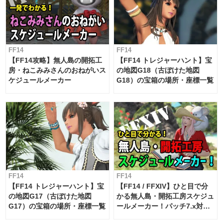
FF14
FF14
【FF14攻略】無人島の開拓工
【FF14 トレジャーハント】宝
房・ねこみみさんのおねがいス
の地図G18（古ぼけた地図
ケジュールメーカー
G18）の宝箱の場所・座標一覧
FF14
FF14
【FF14 トレジャーハント】宝
【FF14 / FFXIV】ひと目で分
の地図G17（古ぼけた地図
かる無人島・開拓工房スケジュ
G17）の宝箱の場所・座標一覧
ールメーカー！パッチ7.x対応
【島産品・貿易ツール】