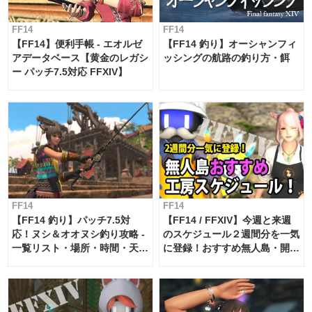
FF14
FF14
【FF14】便利手帳 - エオルゼ
【FF14 釣り】オーシャンフィ
アデータベース【黄金のレガシ
ッシングの航路の釣り方・餌
ー パッチ7.5対応 FFXIV】
FF14
FF14
【FF14 釣り】パッチ7.5対
【FF14 / FFXIV】今週と来週
応！ヌシ＆オオヌシ釣り攻略 -
のスケジュール２週間分を一気
一覧リスト・場所・時間・天
に登録！おすすめ無人島・開拓
候・条件など まとめ
工房スケジュール【パッチ7.x
対応 / 毎週更新中】