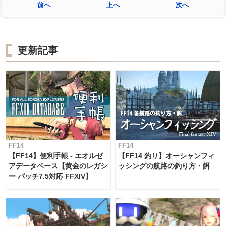
前へ
上へ
次へ
更新記事
FF14
FF14
【FF14】便利手帳 - エオルゼ
【FF14 釣り】オーシャンフィ
アデータベース【黄金のレガシ
ッシングの航路の釣り方・餌
ー パッチ7.5対応 FFXIV】