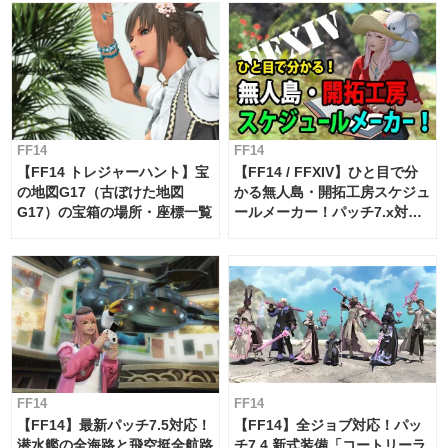
FF14
FF14
【FF14 トレジャーハント】宝
【FF14 / FFXIV】ひと目で分
の地図G17（古ぼけた地図
かる無人島・開拓工房スケジュ
G17）の宝箱の場所・座標一覧
ールメーカー！パッチ7.x対応
【島産品・貿易ツール】
FF14
FF14
【FF14】最新パッチ7.5対応！
【FF14】全ジョブ対応！パッ
潜水艦の全海路と飛空挺全航路
チ7.4 新式装備「コートリーラ