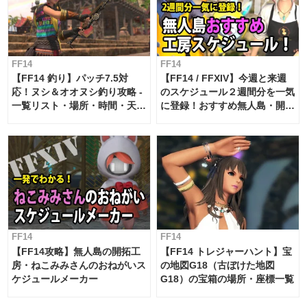
FF14
FF14
【FF14 釣り】パッチ7.5対
【FF14 / FFXIV】今週と来週
応！ヌシ＆オオヌシ釣り攻略 -
のスケジュール２週間分を一気
一覧リスト・場所・時間・天
に登録！おすすめ無人島・開拓
候・条件など まとめ
工房スケジュール【パッチ7.x
対応 / 毎週更新中】
FF14
FF14
【FF14攻略】無人島の開拓工
【FF14 トレジャーハント】宝
房・ねこみみさんのおねがいス
の地図G18（古ぼけた地図
ケジュールメーカー
G18）の宝箱の場所・座標一覧