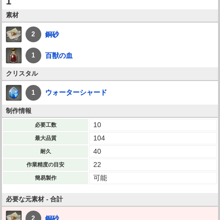
1
素材
銅砂
2
百獣の血
1
クリスタル
ウォーターシャード
1
制作情報
10
必要工数
104
最大品質
40
耐久
22
作業精度の目安
可能
簡易製作
必要な元素材 - 合計
銅砂
2