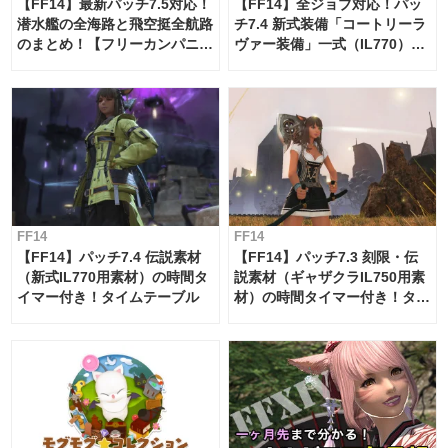
【FF14】最新パッチ7.5対応！
【FF14】全ジョブ対応！パッ
潜水艦の全海路と飛空挺全航路
チ7.4 新式装備「コートリーラ
のまとめ！【フリーカンパニ
ヴァー装備」一式（IL770）の
ー・サブマリンボイジャー】
必要素材一覧
FF14
FF14
【FF14】パッチ7.4 伝説素材
【FF14】パッチ7.3 刻限・伝
（新式IL770用素材）の時間タ
説素材（ギャザクラIL750用素
イマー付き！タイムテーブル
材）の時間タイマー付き！タイ
ムテーブル