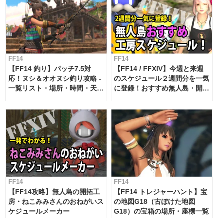
FF14
FF14
【FF14 釣り】パッチ7.5対
【FF14 / FFXIV】今週と来週
応！ヌシ＆オオヌシ釣り攻略 -
のスケジュール２週間分を一気
一覧リスト・場所・時間・天
に登録！おすすめ無人島・開拓
候・条件など まとめ
工房スケジュール【パッチ7.x
対応 / 毎週更新中】
FF14
FF14
【FF14攻略】無人島の開拓工
【FF14 トレジャーハント】宝
房・ねこみみさんのおねがいス
の地図G18（古ぼけた地図
ケジュールメーカー
G18）の宝箱の場所・座標一覧