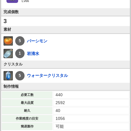
Lv66
完成個数
3
素材
パーシモン
5
岩清水
1
クリスタル
ウォータークリスタル
5
制作情報
440
必要工数
2592
最大品質
40
耐久
1056
作業精度の目安
可能
簡易製作