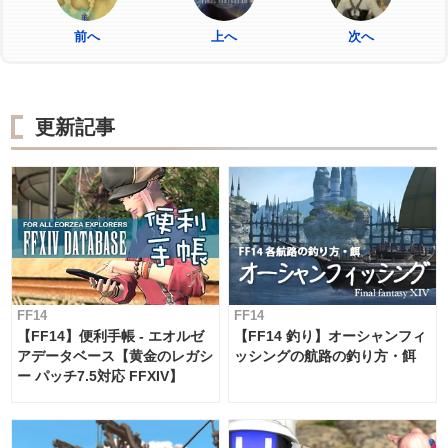
前へ
上へ
次へ
更新記事
FF14
FF14
【FF14】便利手帳 - エオルゼ
【FF14 釣り】オーシャンフィ
アデータベース【黄金のレガシ
ッシングの航路の釣り方・餌
ー パッチ7.5対応 FFXIV】