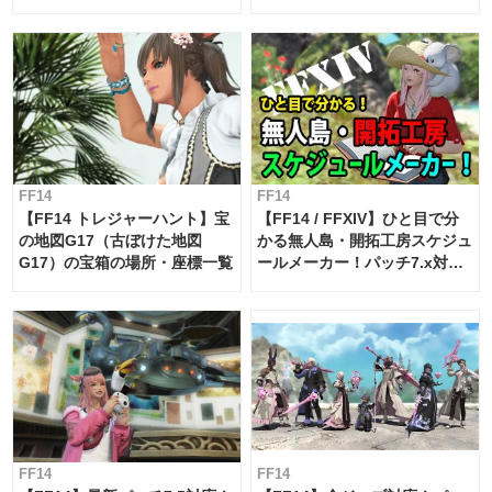
FF14
FF14
【FF14 トレジャーハント】宝
【FF14 / FFXIV】ひと目で分
の地図G17（古ぼけた地図
かる無人島・開拓工房スケジュ
G17）の宝箱の場所・座標一覧
ールメーカー！パッチ7.x対応
【島産品・貿易ツール】
FF14
FF14