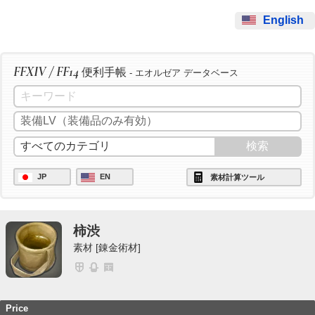
English
FFXIV / FF14
便利手帳
- エオルゼア データベース
JP
EN
素材計算ツール
柿渋
素材 [錬金術材]
Price