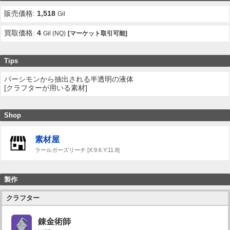
販売価格:
1,518
Gil
買取価格:
4
Gil (NQ)
[マーケット取引可能]
Tips
パーシモンから抽出される半透明の液体
[クラフターが用いる素材]
Shop
素材屋
ラールガーズリーチ [X:9.6 Y:11.8]
製作
クラフター
錬金術師