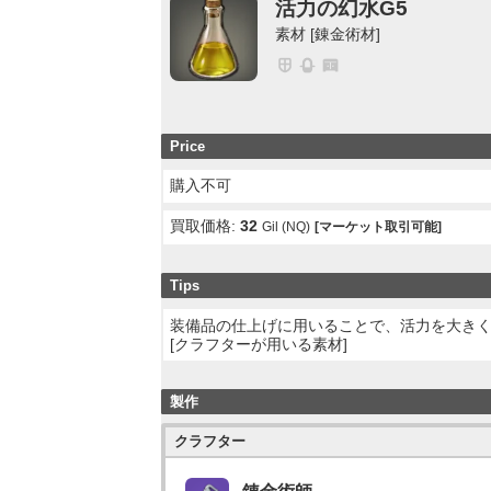
活力の幻水G5
素材 [錬金術材]
Price
購入不可
買取価格:
32
Gil (NQ)
[マーケット取引可能]
Tips
装備品の仕上げに用いることで、活力を大き
[クラフターが用いる素材]
製作
クラフター