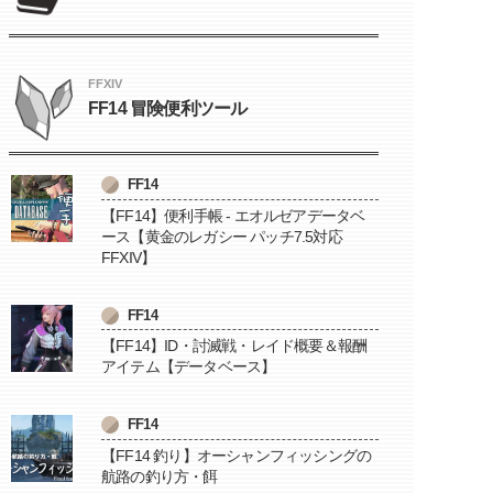
FFXIV
FF14 冒険便利ツール
FF14
【FF14】便利手帳 - エオルゼアデータベ
ース【黄金のレガシー パッチ7.5対応
FFXIV】
FF14
【FF14】ID・討滅戦・レイド概要＆報酬
アイテム【データベース】
FF14
【FF14 釣り】オーシャンフィッシングの
航路の釣り方・餌