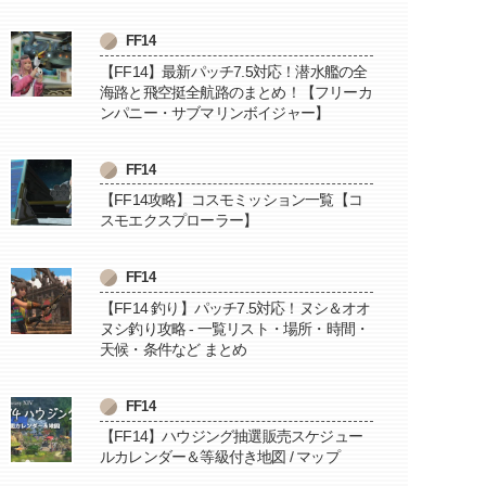
FF14
【FF14】最新パッチ7.5対応！潜水艦の全
海路と飛空挺全航路のまとめ！【フリーカ
ンパニー・サブマリンボイジャー】
FF14
【FF14攻略】コスモミッション一覧【コ
スモエクスプローラー】
FF14
【FF14 釣り】パッチ7.5対応！ヌシ＆オオ
ヌシ釣り攻略 - 一覧リスト・場所・時間・
天候・条件など まとめ
FF14
【FF14】ハウジング抽選販売スケジュー
ルカレンダー＆等級付き地図 / マップ