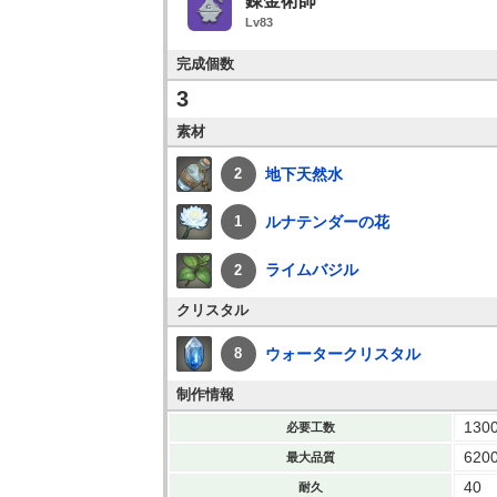
錬金術師
Lv83
完成個数
3
素材
地下天然水
2
ルナテンダーの花
1
ライムバジル
2
クリスタル
ウォータークリスタル
8
制作情報
130
必要工数
620
最大品質
40
耐久