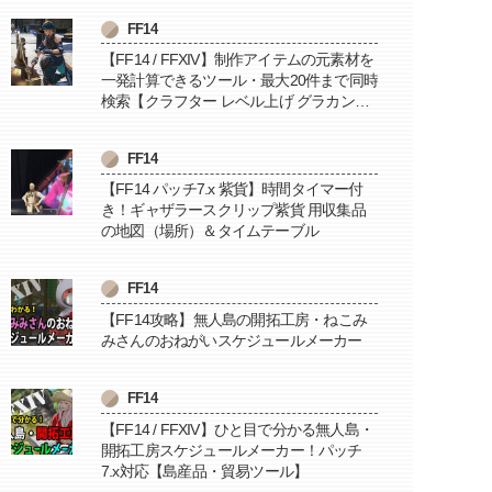
FF14
【FF14 / FFXIV】制作アイテムの元素材を
一発計算できるツール・最大20件まで同時
検索【クラフター レベル上げ グラカン納
品に便利】
FF14
【FF14 パッチ7.x 紫貨】時間タイマー付
き！ギャザラースクリップ紫貨 用収集品
の地図（場所）＆タイムテーブル
FF14
【FF14攻略】無人島の開拓工房・ねこみ
みさんのおねがいスケジュールメーカー
FF14
【FF14 / FFXIV】ひと目で分かる無人島・
開拓工房スケジュールメーカー！パッチ
7.x対応【島産品・貿易ツール】