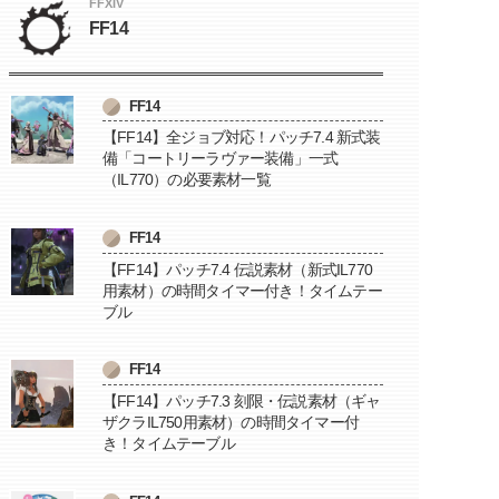
FFXIV
FF14
FF14
【FF14】全ジョブ対応！パッチ7.4 新式装
備「コートリーラヴァー装備」一式
（IL770）の必要素材一覧
FF14
【FF14】パッチ7.4 伝説素材（新式IL770
用素材）の時間タイマー付き！タイムテー
ブル
FF14
【FF14】パッチ7.3 刻限・伝説素材（ギャ
ザクラIL750用素材）の時間タイマー付
き！タイムテーブル