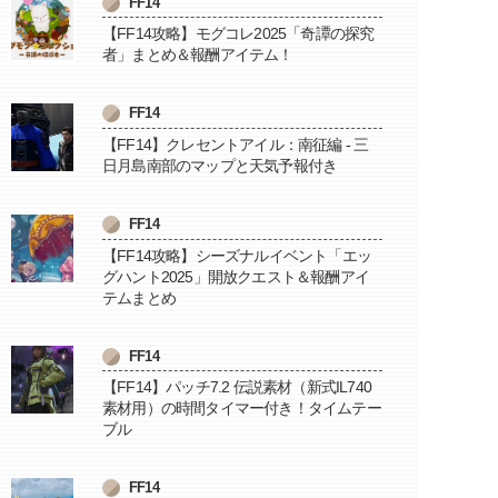
FF14
【FF14攻略】モグコレ2025「奇譚の探究
者」まとめ＆報酬アイテム！
FF14
【FF14】クレセントアイル：南征編 - 三
日月島南部のマップと天気予報付き
FF14
【FF14攻略】シーズナルイベント「エッ
グハント2025」開放クエスト＆報酬アイ
テムまとめ
FF14
【FF14】パッチ7.2 伝説素材（新式IL740
素材用）の時間タイマー付き！タイムテー
ブル
FF14