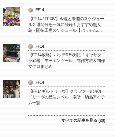
FF14
【FF14 / FFXIV】今週と来週のスケジュー
ル２週間分を一気に登録！おすすめ無人
島・開拓工房スケジュール【パッチ7.x対
応 / 毎週更新中】
FF14
【FF14攻略】パッチ6.5x対応！ギャザク
ラ武器「モーエンツール」制作方法＆制作
マクロまとめ
FF14
【FF14ギルドリーヴ】クラフターのギル
ドリーヴの受注レベル・場所・納品アイテ
ム一覧
すべての記事を見る (20)