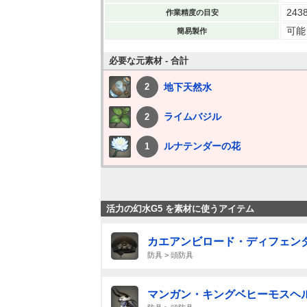
243
作業精度の目安
可能
簡易製作
必要な元素材 - 合計
地下天然水
2
ライムバジル
2
ルナテンダーの花
1
活力の幻水G5 を素材に使うアイテム
カエアンビロード・ディフェン
防具 > 頭防具
マンガン・キングベヒーモスヘ