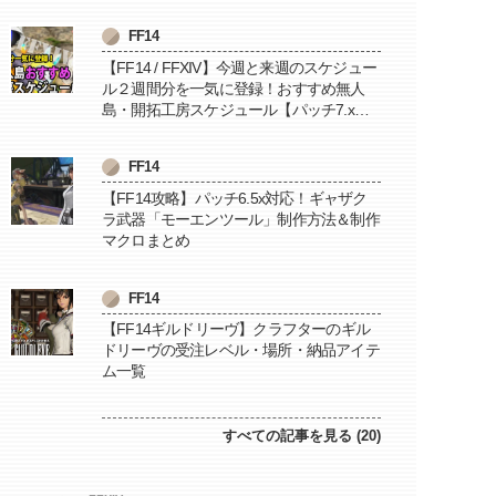
FF14
【FF14 / FFXIV】今週と来週のスケジュー
ル２週間分を一気に登録！おすすめ無人
島・開拓工房スケジュール【パッチ7.x対
応 / 毎週更新中】
FF14
【FF14攻略】パッチ6.5x対応！ギャザク
ラ武器「モーエンツール」制作方法＆制作
マクロまとめ
FF14
【FF14ギルドリーヴ】クラフターのギル
ドリーヴの受注レベル・場所・納品アイテ
ム一覧
すべての記事を見る (20)