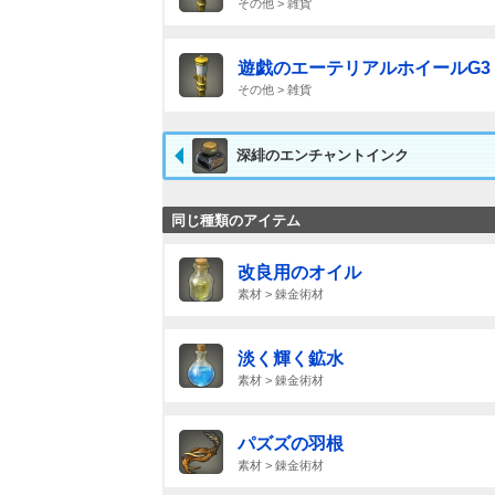
その他 > 雑貨
遊戯のエーテリアルホイールG3
その他 > 雑貨
深緋のエンチャントインク
同じ種類のアイテム
改良用のオイル
素材 > 錬金術材
淡く輝く鉱水
素材 > 錬金術材
パズズの羽根
素材 > 錬金術材