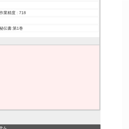
業精度 : 718
秘伝書:第1巻
テム