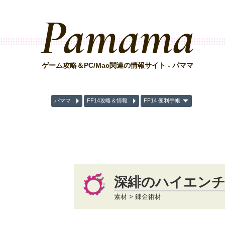
Pamama
ゲーム攻略＆PC/Mac関連の情報サイト - パママ
パママ
FF14攻略＆情報
FF14 便利手帳
深緋のハイエン
素材 > 錬金術材