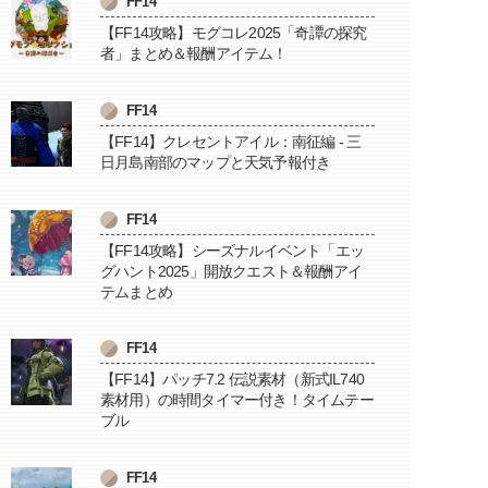
FF14
【FF14攻略】モグコレ2025「奇譚の探究
者」まとめ＆報酬アイテム！
FF14
【FF14】クレセントアイル：南征編 - 三
日月島南部のマップと天気予報付き
FF14
【FF14攻略】シーズナルイベント「エッ
グハント2025」開放クエスト＆報酬アイ
テムまとめ
FF14
【FF14】パッチ7.2 伝説素材（新式IL740
素材用）の時間タイマー付き！タイムテー
ブル
FF14