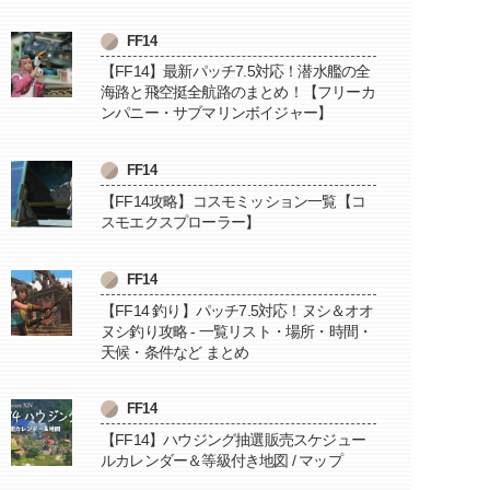
FF14
【FF14】最新パッチ7.5対応！潜水艦の全
海路と飛空挺全航路のまとめ！【フリーカ
ンパニー・サブマリンボイジャー】
FF14
【FF14攻略】コスモミッション一覧【コ
スモエクスプローラー】
FF14
【FF14 釣り】パッチ7.5対応！ヌシ＆オオ
ヌシ釣り攻略 - 一覧リスト・場所・時間・
天候・条件など まとめ
FF14
【FF14】ハウジング抽選販売スケジュー
ルカレンダー＆等級付き地図 / マップ