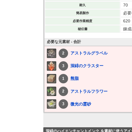
70
耐久
必要作
簡易製作
620
必要作業精度
錬成
秘伝書
必要な元素材 - 合計
アストラルグラベル
2
深緋のクラスター
3
熊脂
1
アストラルフラワー
2
微光の霊砂
3
深緋のハイエンチャントインク を素材に使うアイ