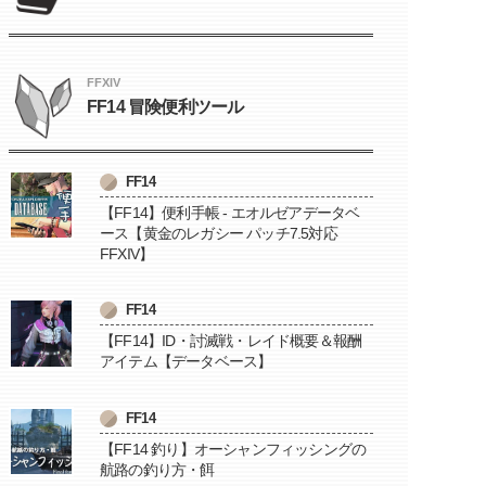
FFXIV
FF14 冒険便利ツール
FF14
【FF14】便利手帳 - エオルゼアデータベ
ース【黄金のレガシー パッチ7.5対応
FFXIV】
FF14
【FF14】ID・討滅戦・レイド概要＆報酬
アイテム【データベース】
FF14
【FF14 釣り】オーシャンフィッシングの
航路の釣り方・餌