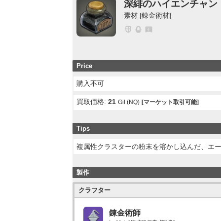
深緋のハイエンチャン
素材 [錬金術材]
Price
購入不可
買取価格:
21
Gil (NQ)
[マーケット取引可能]
Tips
複属性クラスターの粉末を溶かし込んだ、エ
製作
クラフター
錬金術師