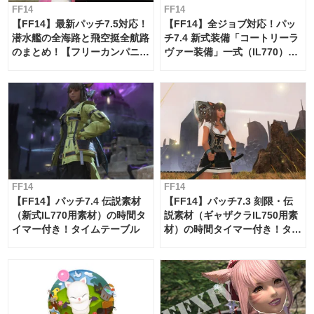
FF14
FF14
【FF14】最新パッチ7.5対応！
【FF14】全ジョブ対応！パッ
潜水艦の全海路と飛空挺全航路
チ7.4 新式装備「コートリーラ
のまとめ！【フリーカンパニ
ヴァー装備」一式（IL770）の
ー・サブマリンボイジャー】
必要素材一覧
FF14
FF14
【FF14】パッチ7.4 伝説素材
【FF14】パッチ7.3 刻限・伝
（新式IL770用素材）の時間タ
説素材（ギャザクラIL750用素
イマー付き！タイムテーブル
材）の時間タイマー付き！タイ
ムテーブル