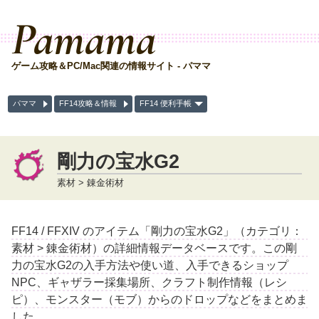
Pamama
ゲーム攻略＆PC/Mac関連の情報サイト - パママ
パママ
FF14攻略＆情報
FF14 便利手帳
剛力の宝水G2
素材 > 錬金術材
FF14 / FFXIV のアイテム「剛力の宝水G2」（カテゴリ：
素材 > 錬金術材）の詳細情報データベースです。この剛
力の宝水G2の入手方法や使い道、入手できるショップ
NPC、ギャザラー採集場所、クラフト制作情報（レシ
ピ）、モンスター（モブ）からのドロップなどをまとめま
した。