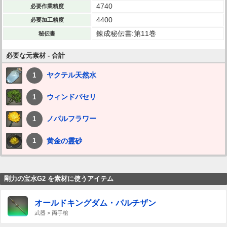
4740
必要作業精度
4400
必要加工精度
錬成秘伝書:第11巻
秘伝書
必要な元素材 - 合計
ヤクテル天然水
1
ウィンドパセリ
1
ノパルフラワー
1
黄金の霊砂
1
剛力の宝水G2 を素材に使うアイテム
オールドキングダム・パルチザン
武器 > 両手槍