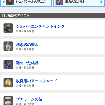
シュバラールのワニス
眼力の宝水G2
同じ種類のアイテム
シルバーエンチャントインク
素材 > 錬金術材
湧き岩の聖水
素材 > 錬金術材
謎めいた結晶
素材 > 錬金術材
改良用のアースシャード
素材 > 錬金術材
ザナラーンの苗
素材 > 錬金術材