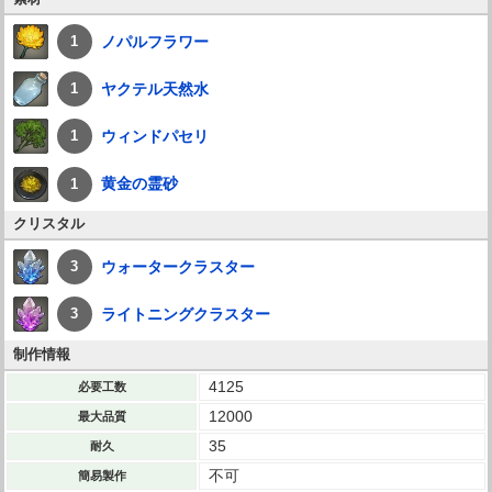
ノパルフラワー
1
ヤクテル天然水
1
ウィンドパセリ
1
黄金の霊砂
1
クリスタル
ウォータークラスター
3
ライトニングクラスター
3
制作情報
4125
必要工数
12000
最大品質
35
耐久
不可
簡易製作