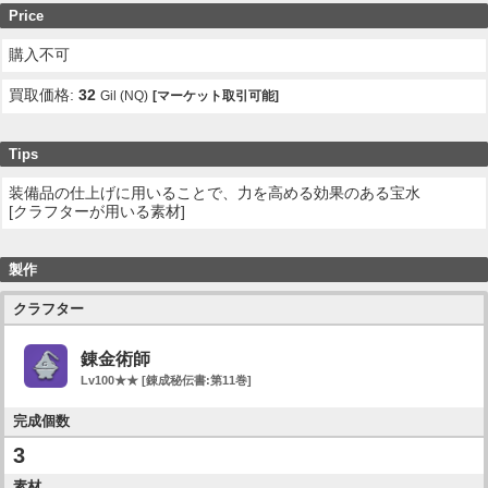
Price
購入不可
買取価格:
32
Gil (NQ)
[マーケット取引可能]
Tips
装備品の仕上げに用いることで、力を高める効果のある宝水
[クラフターが用いる素材]
製作
クラフター
錬金術師
Lv100★★ [錬成秘伝書:第11巻]
完成個数
3
素材