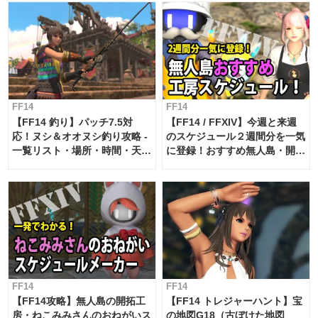
FF14
FF14
【FF14 釣り】パッチ7.5対
【FF14 / FFXIV】今週と来週
応！ヌシ＆オオヌシ釣り攻略 -
のスケジュール２週間分を一気
一覧リスト・場所・時間・天
に登録！おすすめ無人島・開拓
候・条件など まとめ
工房スケジュール【パッチ7.x
対応 / 毎週更新中】
FF14
FF14
【FF14攻略】無人島の開拓工
【FF14 トレジャーハント】宝
房・ねこみみさんのおねがいス
の地図G18（古ぼけた地図