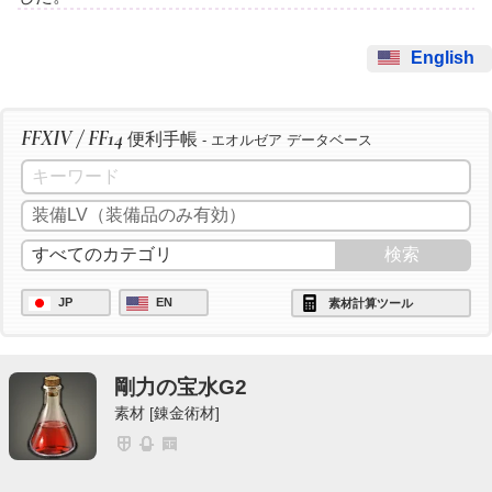
English
FFXIV / FF14
便利手帳
- エオルゼア データベース
JP
EN
素材計算ツール
剛力の宝水G2
素材 [錬金術材]