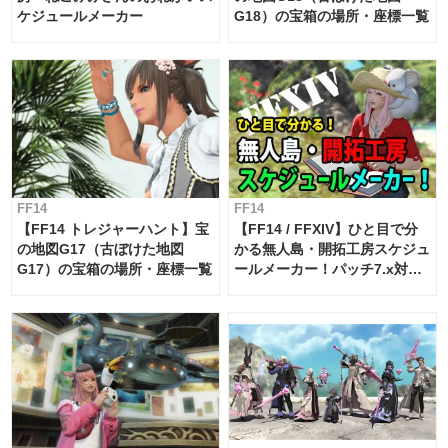
ケジュールメーカー
G18）の宝箱の場所・座標一覧
FF14
FF14
【FF14 トレジャーハント】宝
【FF14 / FFXIV】ひと目で分
の地図G17（古ぼけた地図
かる無人島・開拓工房スケジュ
G17）の宝箱の場所・座標一覧
ールメーカー！パッチ7.x対応
【島産品・貿易ツール】