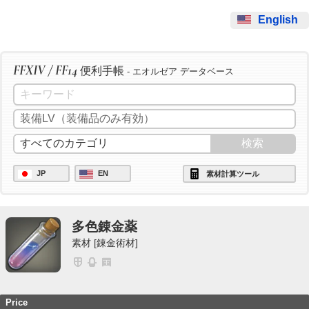
English
FFXIV / FF14
便利手帳
- エオルゼア データベース
JP
EN
素材計算ツール
多色錬金薬
素材 [錬金術材]
Price