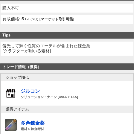
購入不可
買取価格:
5
Gil (NQ)
[マーケット取引可能]
Tips
偏光して輝く性質のエーテルが含まれた錬金薬
[クラフターが用いる素材]
トレード情報（獲得）
ショップNPC
ジルコン
ソリューション・ナイン [X:8.6 Y:13.5]
獲得アイテム
多色錬金薬
素材 > 錬金術材