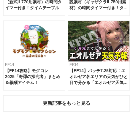
（新式IL770用素材）の時間タ
説素材（ギャザクラIL750用素
イマー付き！タイムテーブル
材）の時間タイマー付き！タイ
ムテーブル
FF14
FF14
【FF14攻略】モグコレ
【FF14】パッチ7.25対応！エ
2025「奇譚の探究者」まとめ
オルゼア各エリアの天気がひと
＆報酬アイテム！
目で分かる「エオルゼア天気予
報」！
更新記事をもっと見る