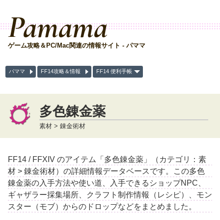
Pamama
ゲーム攻略＆PC/Mac関連の情報サイト - パママ
パママ
FF14攻略＆情報
FF14 便利手帳
多色錬金薬
素材 > 錬金術材
FF14 / FFXIV のアイテム「多色錬金薬」（カテゴリ：素
材 > 錬金術材）の詳細情報データベースです。この多色
錬金薬の入手方法や使い道、入手できるショップNPC、
ギャザラー採集場所、クラフト制作情報（レシピ）、モン
スター（モブ）からのドロップなどをまとめました。