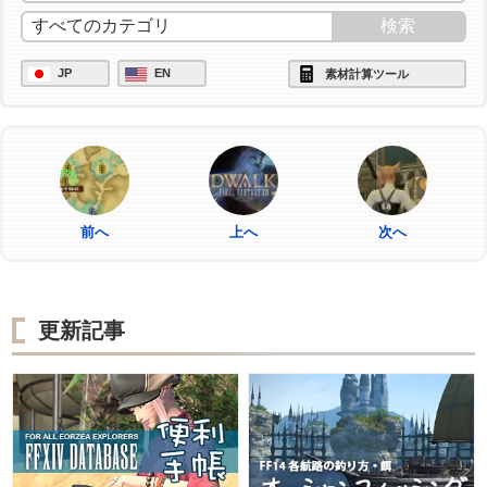
JP
EN
素材計算ツール
前へ
上へ
次へ
更新記事