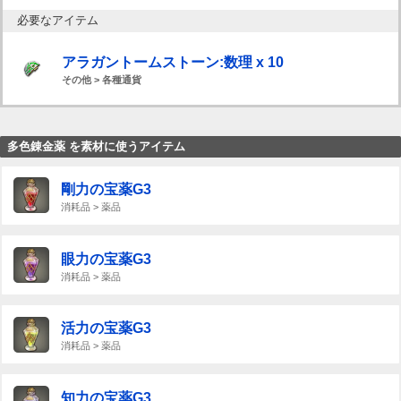
必要なアイテム
アラガントームストーン:数理 x 10
その他 > 各種通貨
多色錬金薬 を素材に使うアイテム
剛力の宝薬G3
消耗品 > 薬品
眼力の宝薬G3
消耗品 > 薬品
活力の宝薬G3
消耗品 > 薬品
知力の宝薬G3