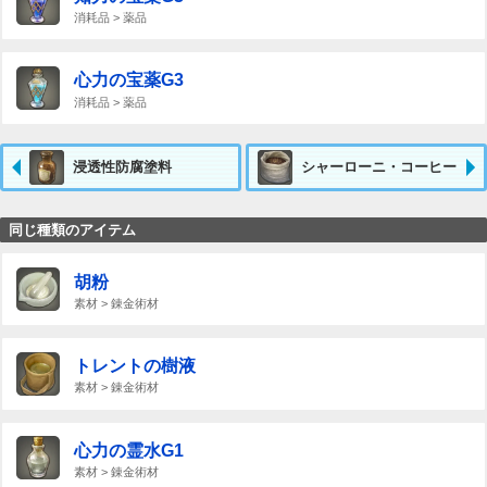
消耗品 > 薬品
心力の宝薬G3
消耗品 > 薬品
浸透性防腐塗料
シャーローニ・コーヒー
同じ種類のアイテム
胡粉
素材 > 錬金術材
トレントの樹液
素材 > 錬金術材
心力の霊水G1
素材 > 錬金術材