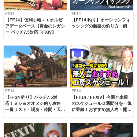
FF14
FF14
【FF14】便利手帳 - エオルゼ
【FF14 釣り】オーシャンフィ
アデータベース【黄金のレガシ
ッシングの航路の釣り方・餌
ー パッチ7.5対応 FFXIV】
FF14
FF14
【FF14 釣り】パッチ7.5対
【FF14 / FFXIV】今週と来週
応！ヌシ＆オオヌシ釣り攻略 -
のスケジュール２週間分を一気
一覧リスト・場所・時間・天
に登録！おすすめ無人島・開拓
候・条件など まとめ
工房スケジュール【パッチ7.x
対応 / 毎週更新中】