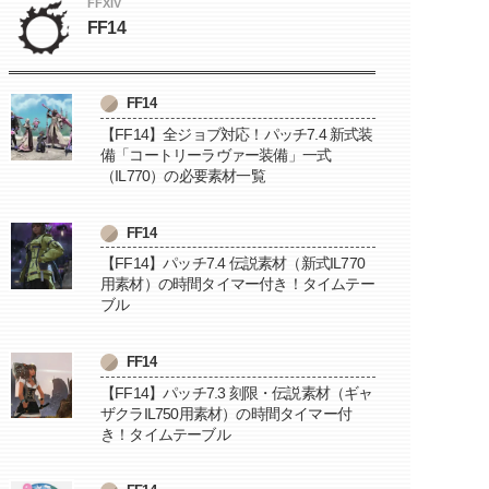
FFXIV
FF14
FF14
【FF14】全ジョブ対応！パッチ7.4 新式装
備「コートリーラヴァー装備」一式
（IL770）の必要素材一覧
FF14
【FF14】パッチ7.4 伝説素材（新式IL770
用素材）の時間タイマー付き！タイムテー
ブル
FF14
【FF14】パッチ7.3 刻限・伝説素材（ギャ
ザクラIL750用素材）の時間タイマー付
き！タイムテーブル