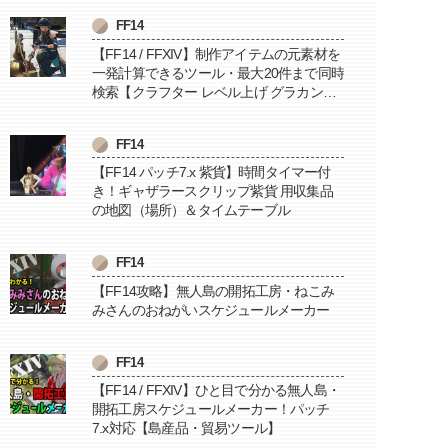
FF14
【FF14 / FFXIV】制作アイテムの元素材を
一発計算できるツール・最大20件まで同時
検索【クラフター レベル上げ グラカン納
品に便利】
FF14
【FF14 パッチ7.x 紫貨】時間タイマー付
き！ギャザラースクリップ紫貨 用収集品
の地図（場所）＆タイムテーブル
FF14
【FF14攻略】無人島の開拓工房・ねこみ
みさんのおねがいスケジュールメーカー
FF14
【FF14 / FFXIV】ひと目で分かる無人島・
開拓工房スケジュールメーカー！パッチ
7.x対応【島産品・貿易ツール】