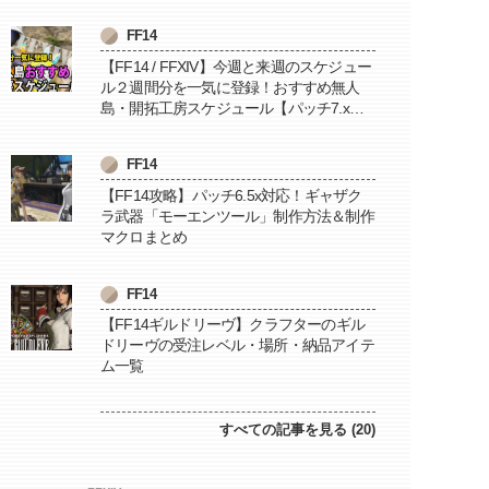
FF14
【FF14 / FFXIV】今週と来週のスケジュー
ル２週間分を一気に登録！おすすめ無人
島・開拓工房スケジュール【パッチ7.x対
応 / 毎週更新中】
FF14
【FF14攻略】パッチ6.5x対応！ギャザク
ラ武器「モーエンツール」制作方法＆制作
マクロまとめ
FF14
【FF14ギルドリーヴ】クラフターのギル
ドリーヴの受注レベル・場所・納品アイテ
ム一覧
すべての記事を見る (20)