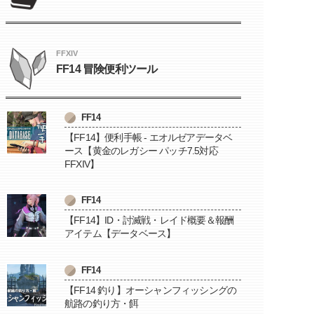
FFXIV
FF14 冒険便利ツール
FF14
【FF14】便利手帳 - エオルゼアデータベ
ース【黄金のレガシー パッチ7.5対応
FFXIV】
FF14
【FF14】ID・討滅戦・レイド概要＆報酬
アイテム【データベース】
FF14
【FF14 釣り】オーシャンフィッシングの
航路の釣り方・餌