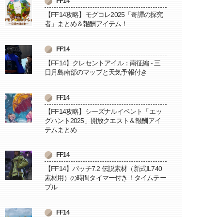
FF14
【FF14攻略】モグコレ2025「奇譚の探究
者」まとめ＆報酬アイテム！
FF14
【FF14】クレセントアイル：南征編 - 三
日月島南部のマップと天気予報付き
FF14
【FF14攻略】シーズナルイベント「エッ
グハント2025」開放クエスト＆報酬アイ
テムまとめ
FF14
【FF14】パッチ7.2 伝説素材（新式IL740
素材用）の時間タイマー付き！タイムテー
ブル
FF14