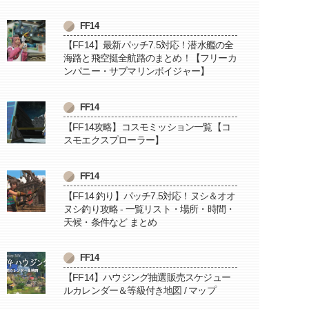
FF14
【FF14】最新パッチ7.5対応！潜水艦の全
海路と飛空挺全航路のまとめ！【フリーカ
ンパニー・サブマリンボイジャー】
FF14
【FF14攻略】コスモミッション一覧【コ
スモエクスプローラー】
FF14
【FF14 釣り】パッチ7.5対応！ヌシ＆オオ
ヌシ釣り攻略 - 一覧リスト・場所・時間・
天候・条件など まとめ
FF14
【FF14】ハウジング抽選販売スケジュー
ルカレンダー＆等級付き地図 / マップ