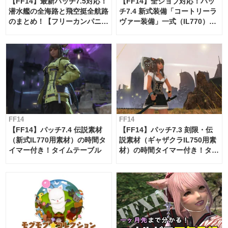
【FF14】最新パッチ7.5対応！
【FF14】全ジョブ対応！パッ
潜水艦の全海路と飛空挺全航路
チ7.4 新式装備「コートリーラ
のまとめ！【フリーカンパニ
ヴァー装備」一式（IL770）の
ー・サブマリンボイジャー】
必要素材一覧
FF14
FF14
【FF14】パッチ7.4 伝説素材
【FF14】パッチ7.3 刻限・伝
（新式IL770用素材）の時間タ
説素材（ギャザクラIL750用素
イマー付き！タイムテーブル
材）の時間タイマー付き！タイ
ムテーブル