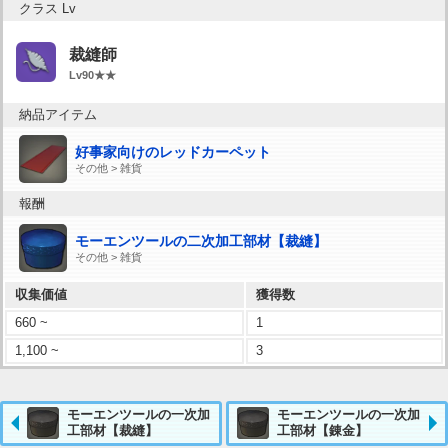
クラス Lv
裁縫師
Lv90★★
納品アイテム
好事家向けのレッドカーペット
その他 > 雑貨
報酬
モーエンツールの二次加工部材【裁縫】
その他 > 雑貨
収集価値
獲得数
660 ~
1
1,100 ~
3
モーエンツールの一次加
モーエンツールの一次加
工部材【裁縫】
工部材【錬金】