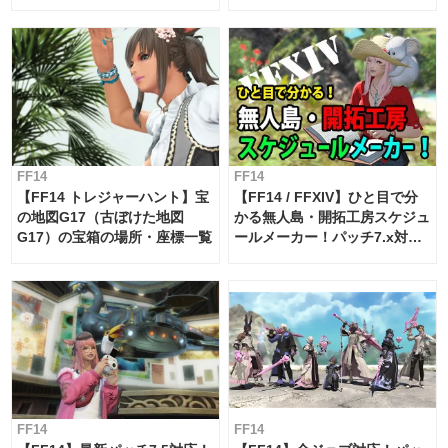
FF14
FF14
【FF14 トレジャーハント】宝
【FF14 / FFXIV】ひと目で分
の地図G17（古ぼけた地図
かる無人島・開拓工房スケジュ
G17）の宝箱の場所・座標一覧
ールメーカー！パッチ7.x対応
【島産品・貿易ツール】
FF14
FF14