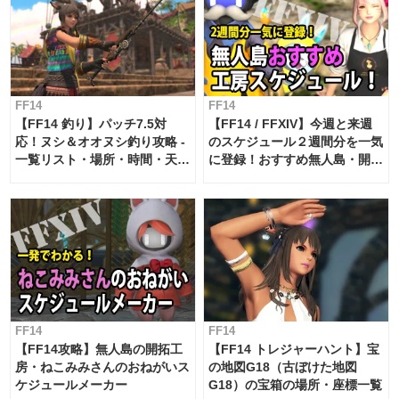
FF14
FF14
【FF14 釣り】パッチ7.5対
【FF14 / FFXIV】今週と来週
応！ヌシ＆オオヌシ釣り攻略 -
のスケジュール２週間分を一気
一覧リスト・場所・時間・天
に登録！おすすめ無人島・開拓
候・条件など まとめ
工房スケジュール【パッチ7.x
対応 / 毎週更新中】
FF14
FF14
【FF14攻略】無人島の開拓工
【FF14 トレジャーハント】宝
房・ねこみみさんのおねがいス
の地図G18（古ぼけた地図
ケジュールメーカー
G18）の宝箱の場所・座標一覧