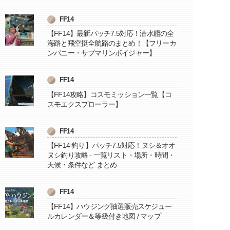
FF14
【FF14】最新パッチ7.5対応！潜水艦の全
海路と飛空挺全航路のまとめ！【フリーカ
ンパニー・サブマリンボイジャー】
FF14
【FF14攻略】コスモミッション一覧【コ
スモエクスプローラー】
FF14
【FF14 釣り】パッチ7.5対応！ヌシ＆オオ
ヌシ釣り攻略 - 一覧リスト・場所・時間・
天候・条件など まとめ
FF14
【FF14】ハウジング抽選販売スケジュー
ルカレンダー＆等級付き地図 / マップ