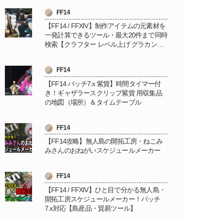
FF14
【FF14 / FFXIV】制作アイテムの元素材を
一発計算できるツール・最大20件まで同時
検索【クラフター レベル上げ グラカン納
品に便利】
FF14
【FF14 パッチ7.x 紫貨】時間タイマー付
き！ギャザラースクリップ紫貨 用収集品
の地図（場所）＆タイムテーブル
FF14
【FF14攻略】無人島の開拓工房・ねこみ
みさんのおねがいスケジュールメーカー
FF14
【FF14 / FFXIV】ひと目で分かる無人島・
開拓工房スケジュールメーカー！パッチ
7.x対応【島産品・貿易ツール】