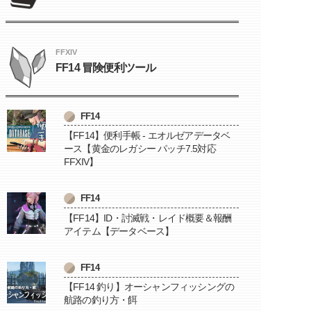
FFXIV
FF14 冒険便利ツール
FF14
【FF14】便利手帳 - エオルゼアデータベ
ース【黄金のレガシー パッチ7.5対応
FFXIV】
FF14
【FF14】ID・討滅戦・レイド概要＆報酬
アイテム【データベース】
FF14
【FF14 釣り】オーシャンフィッシングの
航路の釣り方・餌