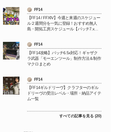
FF14
【FF14 / FFXIV】今週と来週のスケジュー
ル２週間分を一気に登録！おすすめ無人
島・開拓工房スケジュール【パッチ7.x対
応 / 毎週更新中】
FF14
【FF14攻略】パッチ6.5x対応！ギャザク
ラ武器「モーエンツール」制作方法＆制作
マクロまとめ
FF14
【FF14ギルドリーヴ】クラフターのギル
ドリーヴの受注レベル・場所・納品アイテ
ム一覧
すべての記事を見る (20)