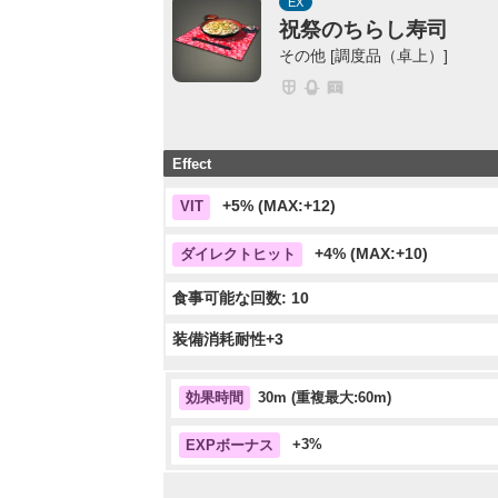
EX
祝祭のちらし寿司
その他 [調度品（卓上）]
Effect
+5% (MAX:+12)
VIT
+4% (MAX:+10)
ダイレクトヒット
食事可能な回数: 10
装備消耗耐性+3
30m (重複最大:60m)
効果時間
+3%
EXPボーナス