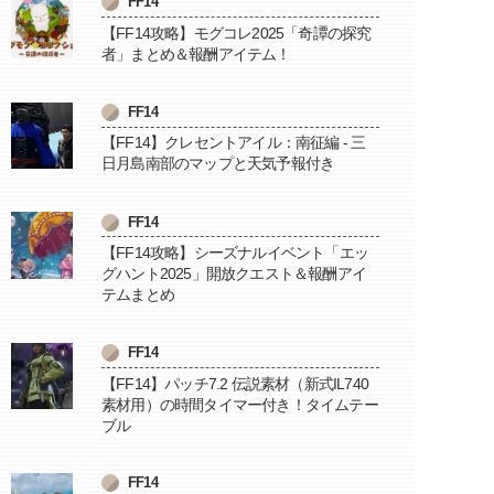
FF14
【FF14攻略】モグコレ2025「奇譚の探究
者」まとめ＆報酬アイテム！
FF14
【FF14】クレセントアイル：南征編 - 三
日月島南部のマップと天気予報付き
FF14
【FF14攻略】シーズナルイベント「エッ
グハント2025」開放クエスト＆報酬アイ
テムまとめ
FF14
【FF14】パッチ7.2 伝説素材（新式IL740
素材用）の時間タイマー付き！タイムテー
ブル
FF14