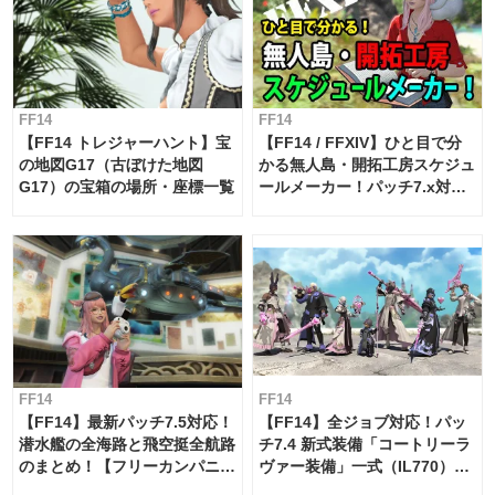
FF14
FF14
【FF14 トレジャーハント】宝
【FF14 / FFXIV】ひと目で分
の地図G17（古ぼけた地図
かる無人島・開拓工房スケジュ
G17）の宝箱の場所・座標一覧
ールメーカー！パッチ7.x対応
【島産品・貿易ツール】
FF14
FF14
【FF14】最新パッチ7.5対応！
【FF14】全ジョブ対応！パッ
潜水艦の全海路と飛空挺全航路
チ7.4 新式装備「コートリーラ
のまとめ！【フリーカンパニ
ヴァー装備」一式（IL770）の
ー・サブマリンボイジャー】
必要素材一覧