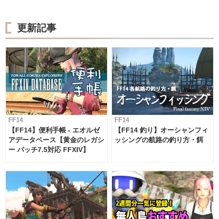
更新記事
FF14
FF14
【FF14】便利手帳 - エオルゼ
【FF14 釣り】オーシャンフィ
アデータベース【黄金のレガシ
ッシングの航路の釣り方・餌
ー パッチ7.5対応 FFXIV】