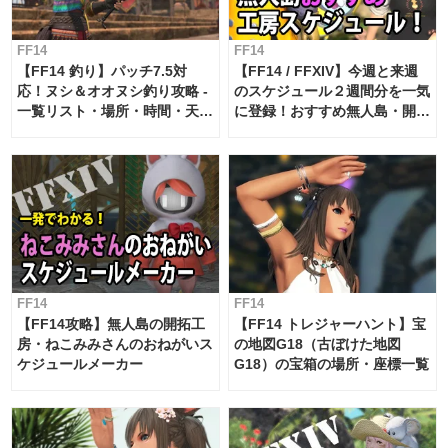
FF14
FF14
【FF14 釣り】パッチ7.5対
【FF14 / FFXIV】今週と来週
応！ヌシ＆オオヌシ釣り攻略 -
のスケジュール２週間分を一気
一覧リスト・場所・時間・天
に登録！おすすめ無人島・開拓
候・条件など まとめ
工房スケジュール【パッチ7.x
対応 / 毎週更新中】
FF14
FF14
【FF14攻略】無人島の開拓工
【FF14 トレジャーハント】宝
房・ねこみみさんのおねがいス
の地図G18（古ぼけた地図
ケジュールメーカー
G18）の宝箱の場所・座標一覧