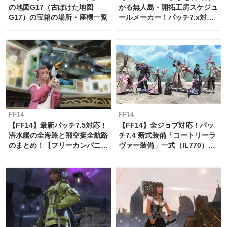
の地図G17（古ぼけた地図
かる無人島・開拓工房スケジュ
G17）の宝箱の場所・座標一覧
ールメーカー！パッチ7.x対応
【島産品・貿易ツール】
FF14
FF14
【FF14】最新パッチ7.5対応！
【FF14】全ジョブ対応！パッ
潜水艦の全海路と飛空挺全航路
チ7.4 新式装備「コートリーラ
のまとめ！【フリーカンパニ
ヴァー装備」一式（IL770）の
ー・サブマリンボイジャー】
必要素材一覧