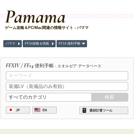
Pamama
ゲーム攻略＆PC/Mac関連の情報サイト - パママ
パママ
FF14攻略＆情報
FF14 便利手帳
FFXIV / FF14
便利手帳
- エオルゼア データベース
JP
EN
素材計算ツール