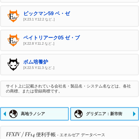
ピックマン59 ベ・ゼ
[X:23.1 Y:12.2 など..]
ペイトリアーク05 ゼ・ブ
[X:22.8 Y:11.2 など..]
ボム培養炉
[X:22.5 Y:11.3 など..]
サイト上に記載されている会社名・製品名・システム名などは、各社
の商標、または登録商標です。
高地ラノシア
グリダニア：新市街
FFXIV / FF14
便利手帳
- エオルゼア データベース