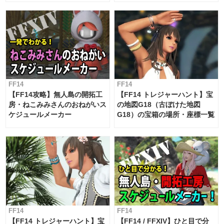
対応 / 毎週更新中】
FF14
FF14
【FF14攻略】無人島の開拓工
【FF14 トレジャーハント】宝
房・ねこみみさんのおねがいス
の地図G18（古ぼけた地図
ケジュールメーカー
G18）の宝箱の場所・座標一覧
FF14
FF14
【FF14 トレジャーハント】宝
【FF14 / FFXIV】ひと目で分