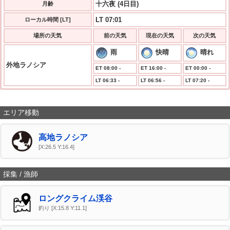
十六夜 (4日目)
月齢
LT 07:01
ローカル時間 [LT]
場所の天気
前の天気
現在の天気
次の天気
雨
快晴
晴れ
外地ラノシア
ET 08:00 -
ET 16:00 -
ET 00:00 -
LT 06:33 -
LT 06:56 -
LT 07:20 -
エリア移動
高地ラノシア
[X:26.5 Y:16.4]
採集 / 漁師
ロングクライム渓谷
釣り [X:15.8 Y:11.1]