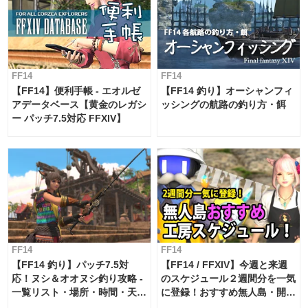
FF14
FF14
【FF14】便利手帳 - エオルゼ
【FF14 釣り】オーシャンフィ
アデータベース【黄金のレガシ
ッシングの航路の釣り方・餌
ー パッチ7.5対応 FFXIV】
FF14
FF14
【FF14 釣り】パッチ7.5対
【FF14 / FFXIV】今週と来週
応！ヌシ＆オオヌシ釣り攻略 -
のスケジュール２週間分を一気
一覧リスト・場所・時間・天
に登録！おすすめ無人島・開拓
候・条件など まとめ
工房スケジュール【パッチ7.x