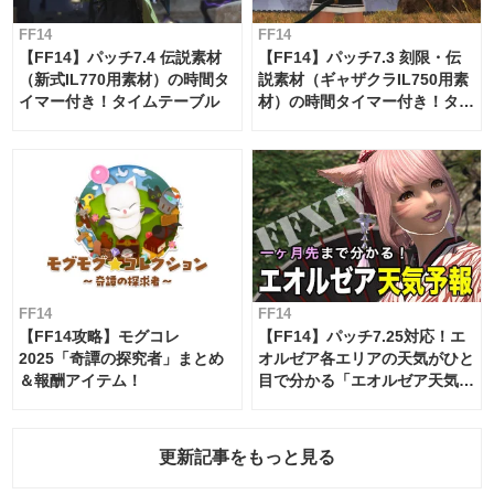
FF14
FF14
【FF14】パッチ7.4 伝説素材
【FF14】パッチ7.3 刻限・伝
（新式IL770用素材）の時間タ
説素材（ギャザクラIL750用素
イマー付き！タイムテーブル
材）の時間タイマー付き！タイ
ムテーブル
FF14
FF14
【FF14攻略】モグコレ
【FF14】パッチ7.25対応！エ
2025「奇譚の探究者」まとめ
オルゼア各エリアの天気がひと
＆報酬アイテム！
目で分かる「エオルゼア天気予
報」！
更新記事をもっと見る