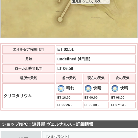
道具屋 ヴェルナルス
ET 02:52
エオルゼア時間 [ET]
undefined (4日目)
月齢
LT 06:58
ローカル時間 [LT]
場所の天気
前の天気
現在の天気
次の天気
晴れ
快晴
快晴
クリスタリウム
ET 16:00 -
ET 00:00 -
ET 08:00 -
LT 06:26 -
LT 06:50 -
LT 07:13 -
ショップNPC : 道具屋 ヴェルナルス - 詳細情報
[ノルヴラント]