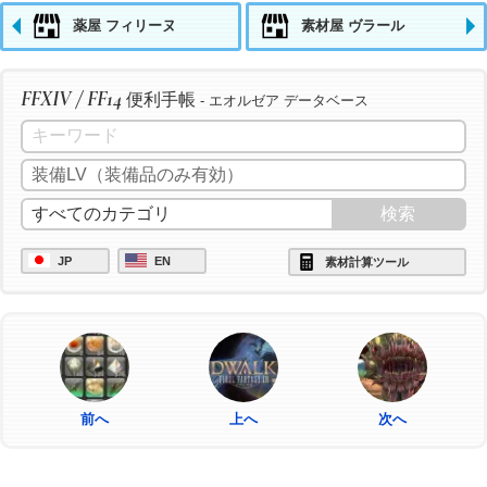
薬屋 フィリーヌ
素材屋 ヴラール
FFXIV / FF14
便利手帳
- エオルゼア データベース
JP
EN
素材計算ツール
前へ
上へ
次へ