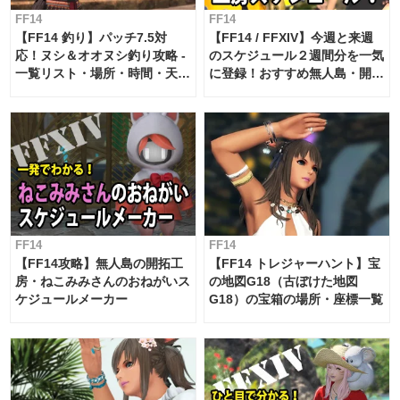
FF14
FF14
【FF14 釣り】パッチ7.5対
【FF14 / FFXIV】今週と来週
応！ヌシ＆オオヌシ釣り攻略 -
のスケジュール２週間分を一気
一覧リスト・場所・時間・天
に登録！おすすめ無人島・開拓
候・条件など まとめ
工房スケジュール【パッチ7.x
対応 / 毎週更新中】
FF14
FF14
【FF14攻略】無人島の開拓工
【FF14 トレジャーハント】宝
房・ねこみみさんのおねがいス
の地図G18（古ぼけた地図
ケジュールメーカー
G18）の宝箱の場所・座標一覧