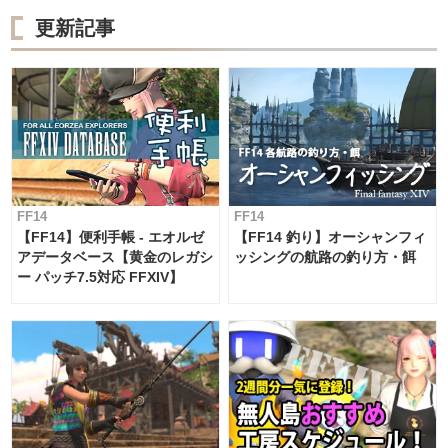
更新記事
FF14
FF14
【FF14】便利手帳 - エオルゼ
【FF14 釣り】オーシャンフィ
アデータベース【黄金のレガシ
ッシングの航路の釣り方・餌
ー パッチ7.5対応 FFXIV】