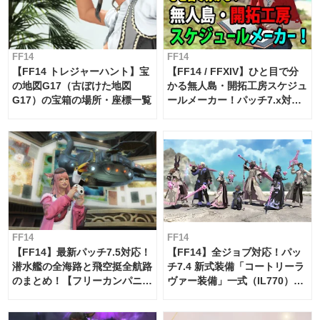
FF14
FF14
【FF14 トレジャーハント】宝
【FF14 / FFXIV】ひと目で分
の地図G17（古ぼけた地図
かる無人島・開拓工房スケジュ
G17）の宝箱の場所・座標一覧
ールメーカー！パッチ7.x対応
【島産品・貿易ツール】
FF14
FF14
【FF14】最新パッチ7.5対応！
【FF14】全ジョブ対応！パッ
潜水艦の全海路と飛空挺全航路
チ7.4 新式装備「コートリーラ
のまとめ！【フリーカンパニ
ヴァー装備」一式（IL770）の
ー・サブマリンボイジャー】
必要素材一覧