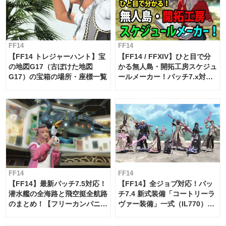
FF14
FF14
【FF14 トレジャーハント】宝
【FF14 / FFXIV】ひと目で分
の地図G17（古ぼけた地図
かる無人島・開拓工房スケジュ
G17）の宝箱の場所・座標一覧
ールメーカー！パッチ7.x対応
【島産品・貿易ツール】
FF14
FF14
【FF14】最新パッチ7.5対応！
【FF14】全ジョブ対応！パッ
潜水艦の全海路と飛空挺全航路
チ7.4 新式装備「コートリーラ
のまとめ！【フリーカンパニ
ヴァー装備」一式（IL770）の
ー・サブマリンボイジャー】
必要素材一覧