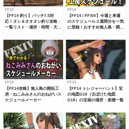
FF14
FF14
【FF14 釣り】パッチ7.5対
【FF14 / FFXIV】今週と来週
応！ヌシ＆オオヌシ釣り攻略 -
のスケジュール２週間分を一気
一覧リスト・場所・時間・天
に登録！おすすめ無人島・開拓
候・条件など まとめ
工房スケジュール【パッチ7.x
対応 / 毎週更新中】
FF14
FF14
【FF14攻略】無人島の開拓工
【FF14 トレジャーハント】宝
房・ねこみみさんのおねがいス
の地図G18（古ぼけた地図
ケジュールメーカー
G18）の宝箱の場所・座標一覧