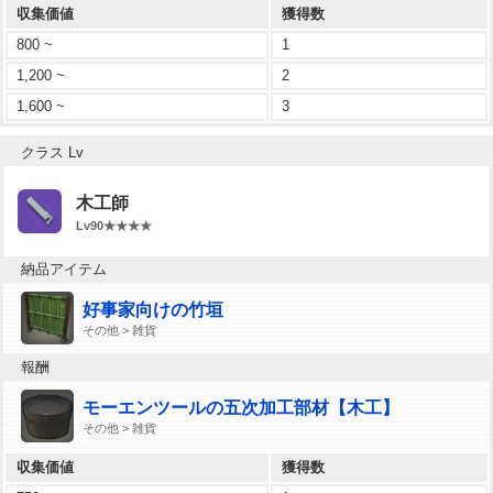
収集価値
獲得数
800 ~
1
1,200 ~
2
1,600 ~
3
クラス Lv
木工師
Lv90★★★★
納品アイテム
好事家向けの竹垣
その他 > 雑貨
報酬
モーエンツールの五次加工部材【木工】
その他 > 雑貨
収集価値
獲得数