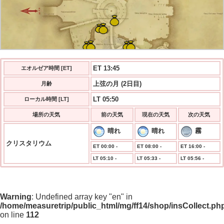
ET 13:45
エオルゼア時間 [ET]
上弦の月 (2日目)
月齢
LT 05:50
ローカル時間 [LT]
場所の天気
前の天気
現在の天気
次の天気
晴れ
晴れ
霧
クリスタリウム
ET 00:00 -
ET 08:00 -
ET 16:00 -
LT 05:10 -
LT 05:33 -
LT 05:56 -
Warning
: Undefined array key "en" in
/home/measuretrip/public_html/mg/ff14/shop/insCollect.ph
on line
112