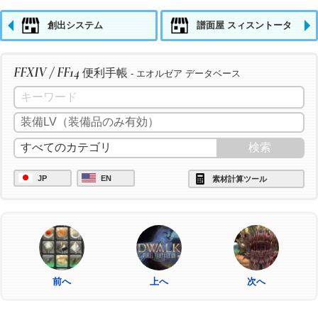
創出システム
譜面屋 スィスントータ
FFXIV / FF14
便利手帳
- エオルゼア データベース
JP
EN
素材計算ツール
前へ
上へ
次へ