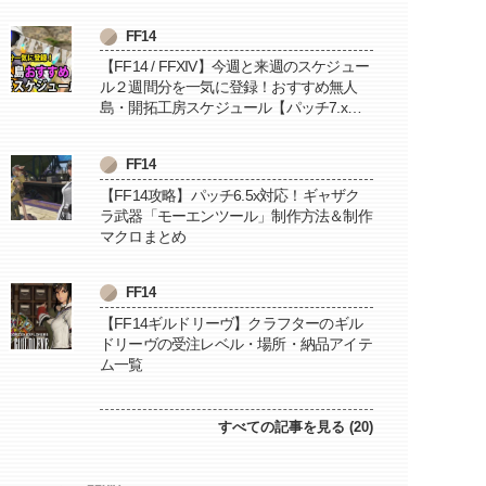
FF14
【FF14 / FFXIV】今週と来週のスケジュー
ル２週間分を一気に登録！おすすめ無人
島・開拓工房スケジュール【パッチ7.x対
応 / 毎週更新中】
FF14
【FF14攻略】パッチ6.5x対応！ギャザク
ラ武器「モーエンツール」制作方法＆制作
マクロまとめ
FF14
【FF14ギルドリーヴ】クラフターのギル
ドリーヴの受注レベル・場所・納品アイテ
ム一覧
すべての記事を見る (20)