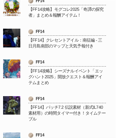
FF14
【FF14攻略】モグコレ2025「奇譚の探究
者」まとめ＆報酬アイテム！
FF14
【FF14】クレセントアイル：南征編 - 三
日月島南部のマップと天気予報付き
FF14
【FF14攻略】シーズナルイベント「エッ
グハント2025」開放クエスト＆報酬アイ
テムまとめ
FF14
【FF14】パッチ7.2 伝説素材（新式IL740
素材用）の時間タイマー付き！タイムテー
ブル
FF14