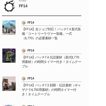
FFXIV
FF14
FF14
【FF14】全ジョブ対応！パッチ7.4 新式装
備「コートリーラヴァー装備」一式
（IL770）の必要素材一覧
FF14
【FF14】パッチ7.4 伝説素材（新式IL770
用素材）の時間タイマー付き！タイムテー
ブル
FF14
【FF14】パッチ7.3 刻限・伝説素材（ギャ
ザクラIL750用素材）の時間タイマー付
き！タイムテーブル