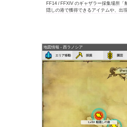
FF14 / FFXIV のギャザラー採
隠しの港で獲得できるアイテムや、出
地図情報 - 西ラノシア
エリア移動
採掘
園芸
Lv50 船隠しの港