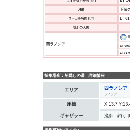
ET 14
エオルゼア時間 [ET]
下弦の
月齢
LT 01
ローカル時間 [LT]
場所の天気
西ラノシア
ET 00:0
LT 01:0
採集場所 : 船隠しの港 - 詳細情報
西ラノシア
エリア
ラノシア
座標
X:13.7 Y:1
ギャザラー
漁師 - 釣り [L