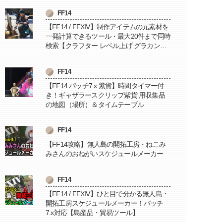
FF14
【FF14 / FFXIV】制作アイテムの元素材を
一発計算できるツール・最大20件まで同時
検索【クラフター レベル上げ グラカン納
品に便利】
FF14
【FF14 パッチ7.x 紫貨】時間タイマー付
き！ギャザラースクリップ紫貨 用収集品
の地図（場所）＆タイムテーブル
FF14
【FF14攻略】無人島の開拓工房・ねこみ
みさんのおねがいスケジュールメーカー
FF14
【FF14 / FFXIV】ひと目で分かる無人島・
開拓工房スケジュールメーカー！パッチ
7.x対応【島産品・貿易ツール】