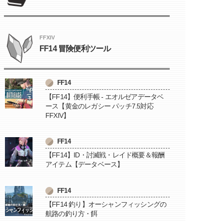
FFXIV
FF14 冒険便利ツール
FF14
【FF14】便利手帳 - エオルゼアデータベ
ース【黄金のレガシー パッチ7.5対応
FFXIV】
FF14
【FF14】ID・討滅戦・レイド概要＆報酬
アイテム【データベース】
FF14
【FF14 釣り】オーシャンフィッシングの
航路の釣り方・餌