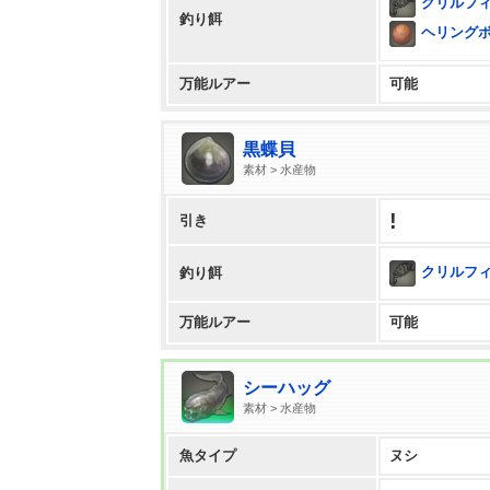
クリルフ
釣り餌
ヘリング
万能ルアー
可能
黒蝶貝
素材 > 水産物
!
引き
クリルフ
釣り餌
万能ルアー
可能
シーハッグ
素材 > 水産物
魚タイプ
ヌシ