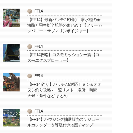
FF14
【FF14】最新パッチ7.5対応！潜水艦の全
海路と飛空挺全航路のまとめ！【フリーカ
ンパニー・サブマリンボイジャー】
FF14
【FF14攻略】コスモミッション一覧【コ
スモエクスプローラー】
FF14
【FF14 釣り】パッチ7.5対応！ヌシ＆オオ
ヌシ釣り攻略 - 一覧リスト・場所・時間・
天候・条件など まとめ
FF14
【FF14】ハウジング抽選販売スケジュー
ルカレンダー＆等級付き地図 / マップ