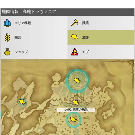
地図情報 - 高地ドラヴァニア
エリア移動
採掘
園芸
漁師
ショップ
モブ
Lv52 悲嘆の飛泉