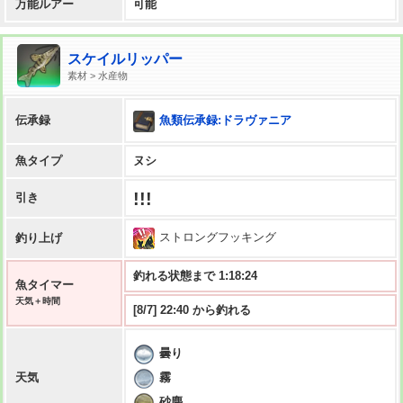
万能ルアー
可能
スケイルリッパー
素材 > 水産物
魚類伝承録:ドラヴァニア
伝承録
魚タイプ
ヌシ
!!!
引き
ストロングフッキング
釣り上げ
釣れる状態まで 1:18:23
魚タイマー
天気＋時間
[8/7] 22:40 から釣れる
曇り
霧
天気
砂塵