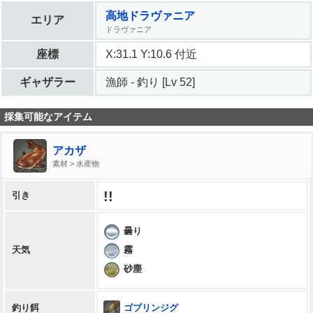
高地ドラヴァニア
エリア
ドラヴァニア
座標
X:31.1 Y:10.6 付近
ギャザラー
漁師 - 釣り [Lv 52]
採集可能なアイテム
アカザ
素材 > 水産物
!!
引き
曇り
霧
天気
砂塵
ゴブリンジグ
釣り餌