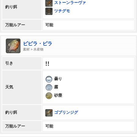
ストーンラーヴァ
釣り餌
ツチグモ
万能ルアー
可能
ピピラ・ピラ
素材 > 水産物
!!
引き
曇り
霧
天気
砂塵
ゴブリンジグ
釣り餌
万能ルアー
可能