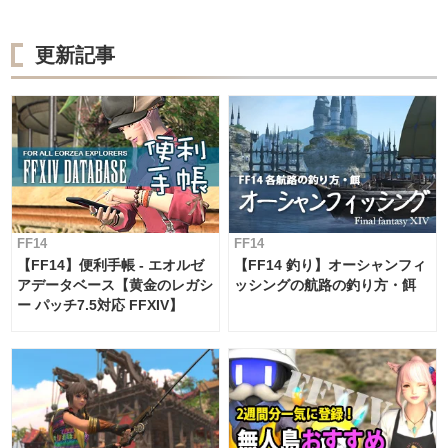
更新記事
FF14
FF14
【FF14】便利手帳 - エオルゼ
【FF14 釣り】オーシャンフィ
アデータベース【黄金のレガシ
ッシングの航路の釣り方・餌
ー パッチ7.5対応 FFXIV】