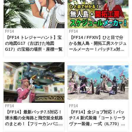
FF14
FF14
【FF14 トレジャーハント】宝
【FF14 / FFXIV】ひと目で分
の地図G17（古ぼけた地図
かる無人島・開拓工房スケジュ
G17）の宝箱の場所・座標一覧
ールメーカー！パッチ7.x対応
【島産品・貿易ツール】
FF14
FF14
【FF14】最新パッチ7.5対応！
【FF14】全ジョブ対応！パッ
潜水艦の全海路と飛空挺全航路
チ7.4 新式装備「コートリーラ
のまとめ！【フリーカンパニ
ヴァー装備」一式（IL770）の
ー・サブマリンボイジャー】
必要素材一覧