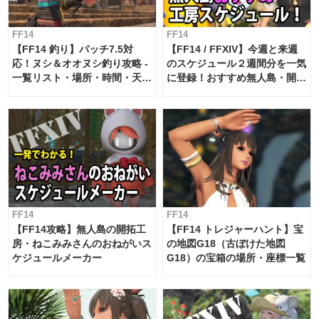
FF14
FF14
【FF14 釣り】パッチ7.5対
【FF14 / FFXIV】今週と来週
応！ヌシ＆オオヌシ釣り攻略 -
のスケジュール２週間分を一気
一覧リスト・場所・時間・天
に登録！おすすめ無人島・開拓
候・条件など まとめ
工房スケジュール【パッチ7.x
対応 / 毎週更新中】
FF14
FF14
【FF14攻略】無人島の開拓工
【FF14 トレジャーハント】宝
房・ねこみみさんのおねがいス
の地図G18（古ぼけた地図
ケジュールメーカー
G18）の宝箱の場所・座標一覧