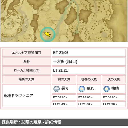
ET 21:07
エオルゼア時間 [ET]
十六夜 (3日目)
月齢
LT 21:21
ローカル時間 [LT]
場所の天気
前の天気
現在の天気
次の天気
曇り
晴れ
快晴
高地ドラヴァニア
ET 08:00 -
ET 16:00 -
ET 00:00 -
LT 20:43 -
LT 21:06 -
LT 21:30 -
採集場所 : 悲嘆の飛泉 - 詳細情報