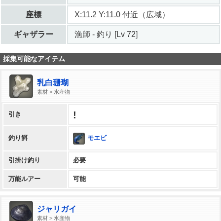
座標
X:11.2 Y:11.0 付近（広域）
ギャザラー
漁師 - 釣り [Lv 72]
採集可能なアイテム
乳白珊瑚
素材 > 水産物
!
引き
モエビ
釣り餌
引掛け釣り
必要
万能ルアー
可能
ジャリガイ
素材 > 水産物