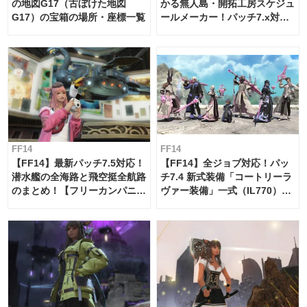
の地図G17（古ぼけた地図
かる無人島・開拓工房スケジュ
G17）の宝箱の場所・座標一覧
ールメーカー！パッチ7.x対応
【島産品・貿易ツール】
FF14
FF14
【FF14】最新パッチ7.5対応！
【FF14】全ジョブ対応！パッ
潜水艦の全海路と飛空挺全航路
チ7.4 新式装備「コートリーラ
のまとめ！【フリーカンパニ
ヴァー装備」一式（IL770）の
ー・サブマリンボイジャー】
必要素材一覧