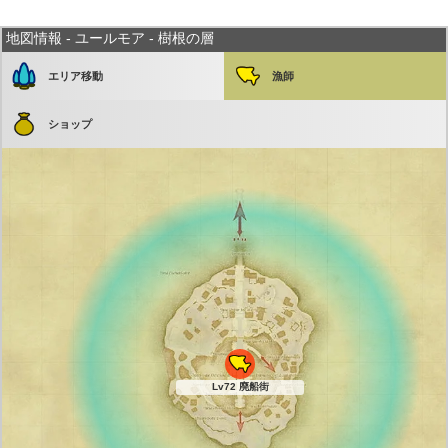
地図情報 - ユールモア - 樹根の層
エリア移動
漁師
ショップ
Lv72 廃船街