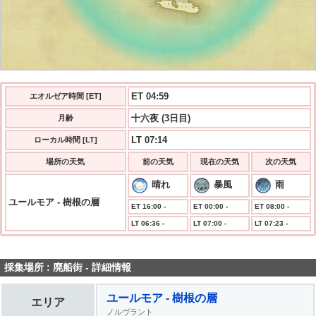
ET 04:59
エオルゼア時間 [ET]
十六夜 (3日目)
月齢
LT 07:14
ローカル時間 [LT]
場所の天気
前の天気
現在の天気
次の天気
晴れ
暴風
雨
ユールモア - 樹根の層
ET 16:00 -
ET 00:00 -
ET 08:00 -
LT 06:36 -
LT 07:00 -
LT 07:23 -
採集場所 : 廃船街 - 詳細情報
ユールモア - 樹根の層
エリア
ノルヴラント