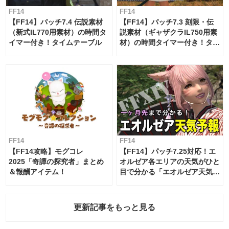
FF14
FF14
【FF14】パッチ7.4 伝説素材
【FF14】パッチ7.3 刻限・伝
（新式IL770用素材）の時間タ
説素材（ギャザクラIL750用素
イマー付き！タイムテーブル
材）の時間タイマー付き！タイ
ムテーブル
FF14
FF14
【FF14攻略】モグコレ
【FF14】パッチ7.25対応！エ
2025「奇譚の探究者」まとめ
オルゼア各エリアの天気がひと
＆報酬アイテム！
目で分かる「エオルゼア天気予
報」！
更新記事をもっと見る