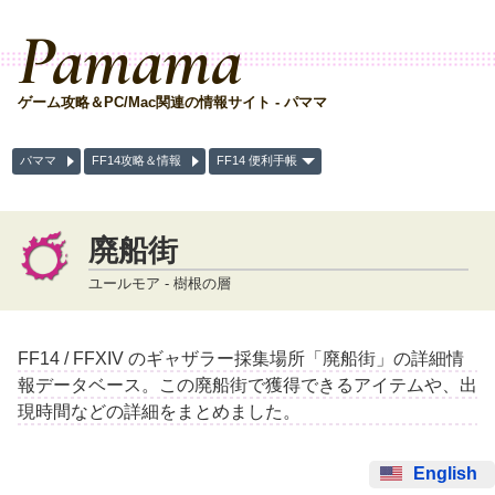
Pamama
ゲーム攻略＆PC/Mac関連の情報サイト - パママ
パママ
FF14攻略＆情報
FF14 便利手帳
廃船街
ユールモア - 樹根の層
FF14 / FFXIV のギャザラー採集場所「廃船街」の詳細情
報データベース。この廃船街で獲得できるアイテムや、出
現時間などの詳細をまとめました。
English