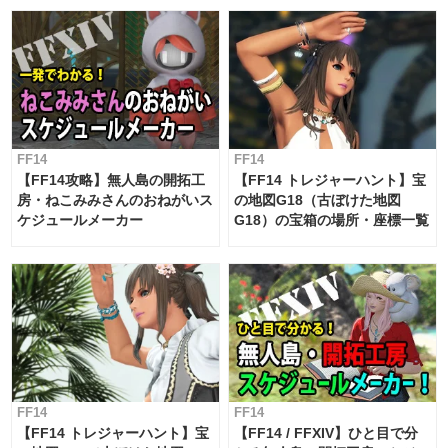
対応 / 毎週更新中】
FF14
FF14
【FF14攻略】無人島の開拓工
【FF14 トレジャーハント】宝
房・ねこみみさんのおねがいス
の地図G18（古ぼけた地図
ケジュールメーカー
G18）の宝箱の場所・座標一覧
FF14
FF14
【FF14 トレジャーハント】宝
【FF14 / FFXIV】ひと目で分