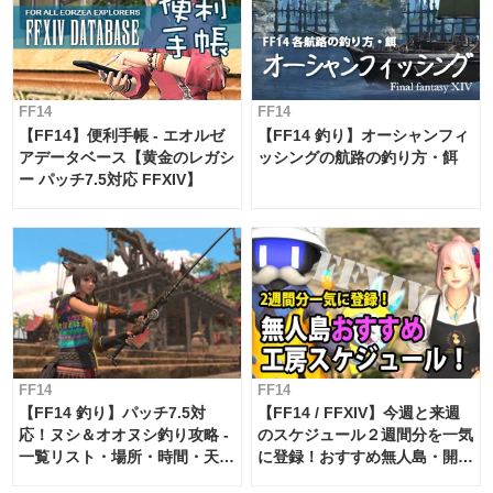
FF14
FF14
【FF14】便利手帳 - エオルゼ
【FF14 釣り】オーシャンフィ
アデータベース【黄金のレガシ
ッシングの航路の釣り方・餌
ー パッチ7.5対応 FFXIV】
FF14
FF14
【FF14 釣り】パッチ7.5対
【FF14 / FFXIV】今週と来週
応！ヌシ＆オオヌシ釣り攻略 -
のスケジュール２週間分を一気
一覧リスト・場所・時間・天
に登録！おすすめ無人島・開拓
候・条件など まとめ
工房スケジュール【パッチ7.x