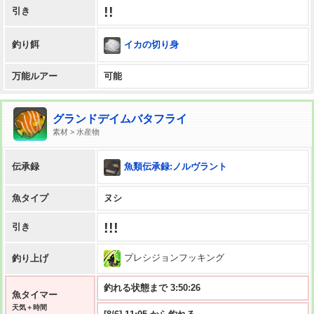
!!
引き
イカの切り身
釣り餌
万能ルアー
可能
グランドデイムバタフライ
素材 > 水産物
魚類伝承録:ノルヴラント
伝承録
魚タイプ
ヌシ
!!!
引き
プレシジョンフッキング
釣り上げ
釣れる状態まで 3:50:25
魚タイマー
天気＋時間