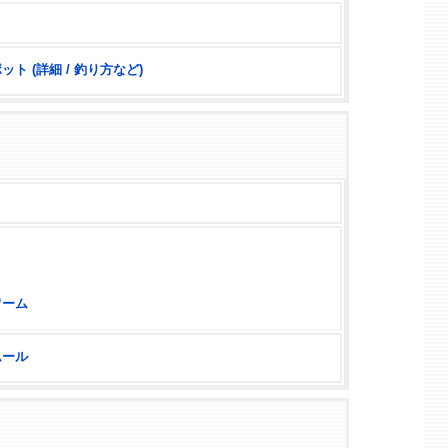
ト (詳細 / 釣り方など)
メ
ワーム
ムール