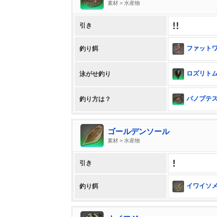
素材 > 水産物
!!
引き
ファット
釣り餌
ロズリト
泳がせ釣り
パノプテス 
釣り方は？
ゴールデンソール
素材 > 水産物
!
引き
イワイソ
釣り餌