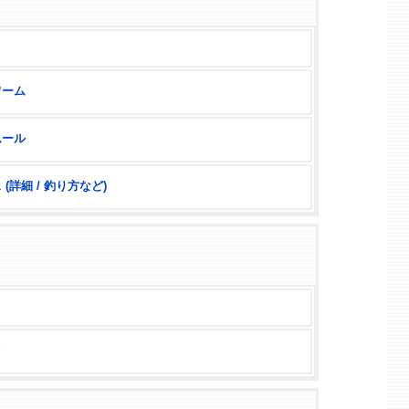
ワーム
ムール
(詳細 / 釣り方など)
メ