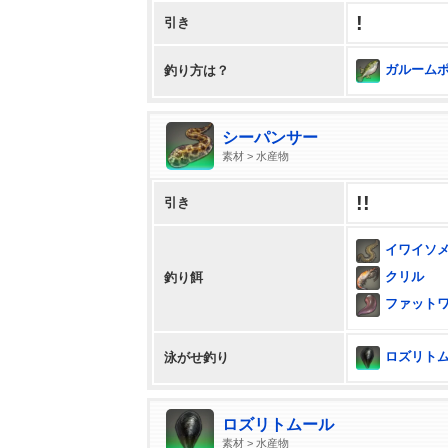
!
引き
ガルームポッ
釣り方は？
シーパンサー
素材 > 水産物
!!
引き
イワイソ
クリル
釣り餌
ファット
ロズリト
泳がせ釣り
ロズリトムール
素材 > 水産物