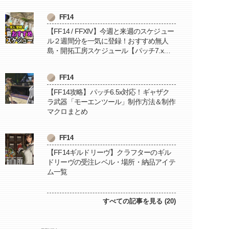
FF14
【FF14 / FFXIV】今週と来週のスケジュー
ル２週間分を一気に登録！おすすめ無人
島・開拓工房スケジュール【パッチ7.x対
応 / 毎週更新中】
FF14
【FF14攻略】パッチ6.5x対応！ギャザク
ラ武器「モーエンツール」制作方法＆制作
マクロまとめ
FF14
【FF14ギルドリーヴ】クラフターのギル
ドリーヴの受注レベル・場所・納品アイテ
ム一覧
すべての記事を見る (20)