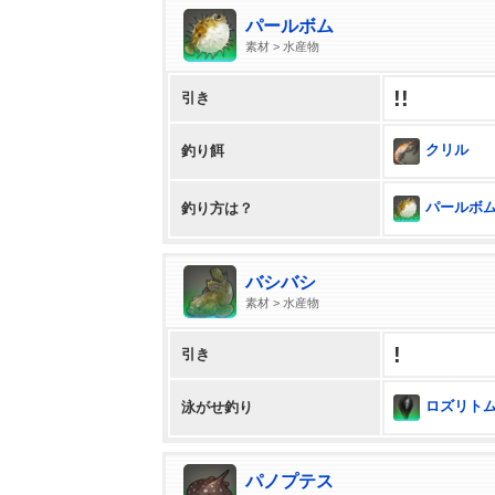
パールボム
素材 > 水産物
!!
引き
クリル
釣り餌
パールボム 
釣り方は？
バシバシ
素材 > 水産物
!
引き
ロズリト
泳がせ釣り
パノプテス