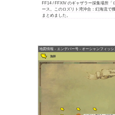
FF14 / FFXIV のギャザラー採
ース。このロズリト湾沖合：幻海流で
まとめました。
地図情報 - エンデバー号 - オーシャンフィッ
漁師