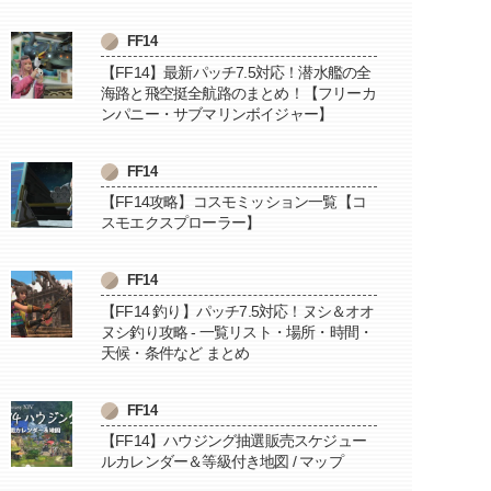
FF14
【FF14】最新パッチ7.5対応！潜水艦の全
海路と飛空挺全航路のまとめ！【フリーカ
ンパニー・サブマリンボイジャー】
FF14
【FF14攻略】コスモミッション一覧【コ
スモエクスプローラー】
FF14
【FF14 釣り】パッチ7.5対応！ヌシ＆オオ
ヌシ釣り攻略 - 一覧リスト・場所・時間・
天候・条件など まとめ
FF14
【FF14】ハウジング抽選販売スケジュー
ルカレンダー＆等級付き地図 / マップ