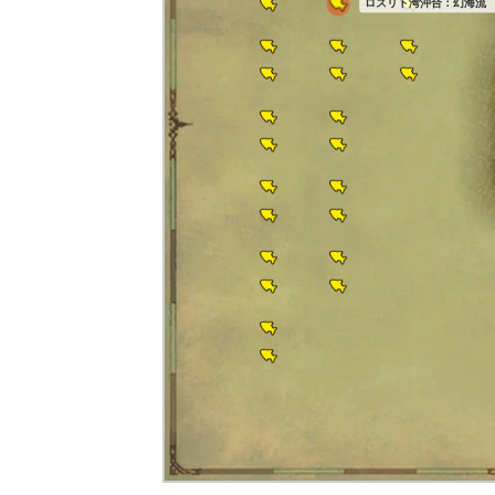
ロズリト湾沖合：幻海流