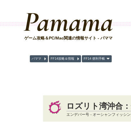
Pamama
ゲーム攻略＆PC/Mac関連の情報サイト - パママ
パママ
FF14攻略＆情報
FF14 便利手帳
ロズリト湾沖合：
エンデバー号 - オーシャンフィッシ