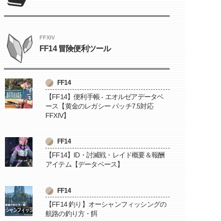
FFXIV
FF14 冒険便利ツール
FF14
【FF14】便利手帳 - エオルゼアデータベ
ース【黄金のレガシー パッチ7.5対応
FFXIV】
FF14
【FF14】ID・討滅戦・レイド概要＆報酬
アイテム【データベース】
FF14
【FF14 釣り】オーシャンフィッシングの
航路の釣り方・餌