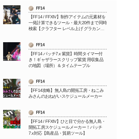
FF14
【FF14 / FFXIV】制作アイテムの元素材を
一発計算できるツール・最大20件まで同時
検索【クラフター レベル上げ グラカン納
品に便利】
FF14
【FF14 パッチ7.x 紫貨】時間タイマー付
き！ギャザラースクリップ紫貨 用収集品
の地図（場所）＆タイムテーブル
FF14
【FF14攻略】無人島の開拓工房・ねこみ
みさんのおねがいスケジュールメーカー
FF14
【FF14 / FFXIV】ひと目で分かる無人島・
開拓工房スケジュールメーカー！パッチ
7.x対応【島産品・貿易ツール】