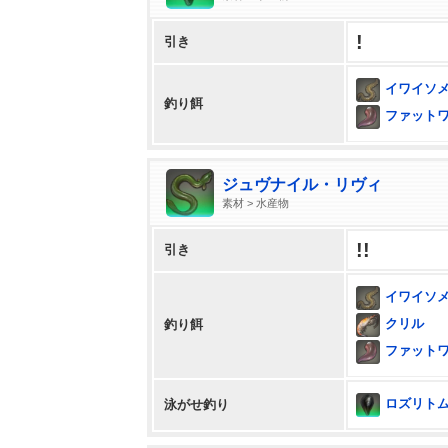
!
引き
イワイソ
釣り餌
ファット
ジュヴナイル・リヴィ
素材 > 水産物
!!
引き
イワイソ
クリル
釣り餌
ファット
ロズリト
泳がせ釣り