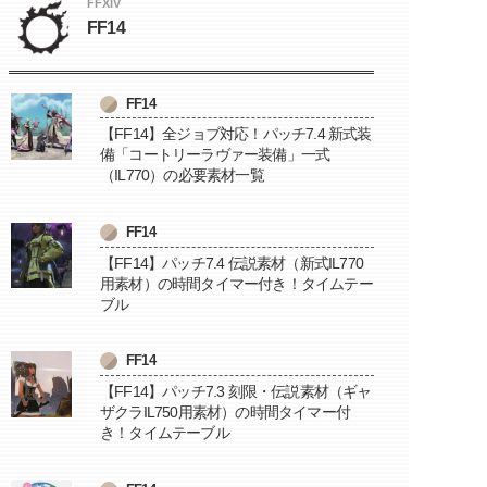
FFXIV
FF14
FF14
【FF14】全ジョブ対応！パッチ7.4 新式装
備「コートリーラヴァー装備」一式
（IL770）の必要素材一覧
FF14
【FF14】パッチ7.4 伝説素材（新式IL770
用素材）の時間タイマー付き！タイムテー
ブル
FF14
【FF14】パッチ7.3 刻限・伝説素材（ギャ
ザクラIL750用素材）の時間タイマー付
き！タイムテーブル