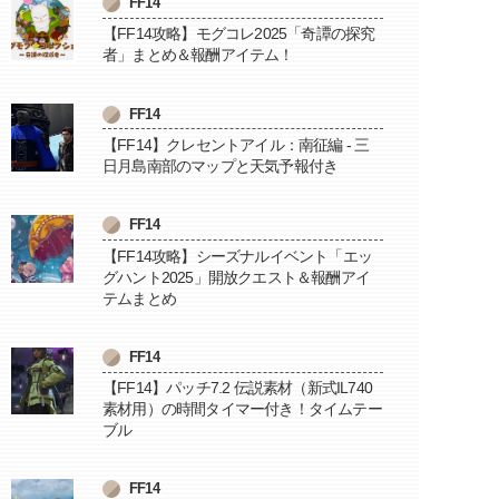
FF14
【FF14攻略】モグコレ2025「奇譚の探究
者」まとめ＆報酬アイテム！
FF14
【FF14】クレセントアイル：南征編 - 三
日月島南部のマップと天気予報付き
FF14
【FF14攻略】シーズナルイベント「エッ
グハント2025」開放クエスト＆報酬アイ
テムまとめ
FF14
【FF14】パッチ7.2 伝説素材（新式IL740
素材用）の時間タイマー付き！タイムテー
ブル
FF14