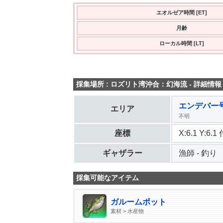
エオルゼア時間 [ET]
月齢
ローカル時間 [LT]
採集場所 : ロズリト湾沖合：幻海流 - 詳細情報
エンデバー号
エリア
不明
座標
X:6.1 Y:6.1
ギャザラー
漁師 - 釣り
採集可能なアイテム
ガルームポット
素材 > 水産物