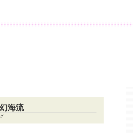
幻海流
ング