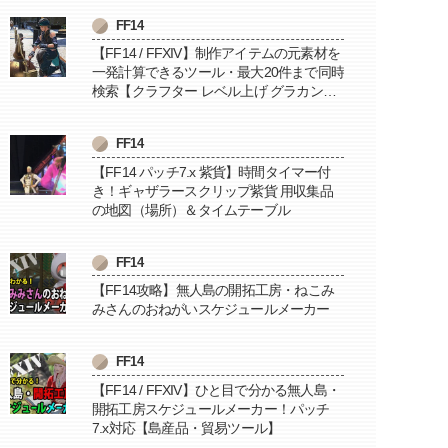
FF14
【FF14 / FFXIV】制作アイテムの元素材を
一発計算できるツール・最大20件まで同時
検索【クラフター レベル上げ グラカン納
品に便利】
FF14
【FF14 パッチ7.x 紫貨】時間タイマー付
き！ギャザラースクリップ紫貨 用収集品
の地図（場所）＆タイムテーブル
FF14
【FF14攻略】無人島の開拓工房・ねこみ
みさんのおねがいスケジュールメーカー
FF14
【FF14 / FFXIV】ひと目で分かる無人島・
開拓工房スケジュールメーカー！パッチ
7.x対応【島産品・貿易ツール】