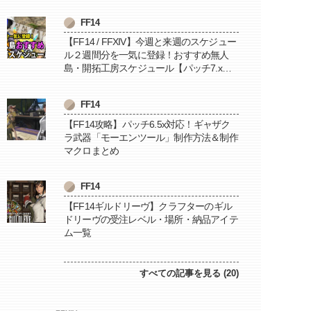
FF14
【FF14 / FFXIV】今週と来週のスケジュー
ル２週間分を一気に登録！おすすめ無人
島・開拓工房スケジュール【パッチ7.x対
応 / 毎週更新中】
FF14
【FF14攻略】パッチ6.5x対応！ギャザク
ラ武器「モーエンツール」制作方法＆制作
マクロまとめ
FF14
【FF14ギルドリーヴ】クラフターのギル
ドリーヴの受注レベル・場所・納品アイテ
ム一覧
すべての記事を見る (20)