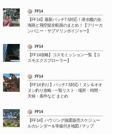
FF14
【FF14】最新パッチ7.5対応！潜水艦の全
海路と飛空挺全航路のまとめ！【フリーカ
ンパニー・サブマリンボイジャー】
FF14
【FF14攻略】コスモミッション一覧【コ
スモエクスプローラー】
FF14
【FF14 釣り】パッチ7.5対応！ヌシ＆オオ
ヌシ釣り攻略 - 一覧リスト・場所・時間・
天候・条件など まとめ
FF14
【FF14】ハウジング抽選販売スケジュー
ルカレンダー＆等級付き地図 / マップ