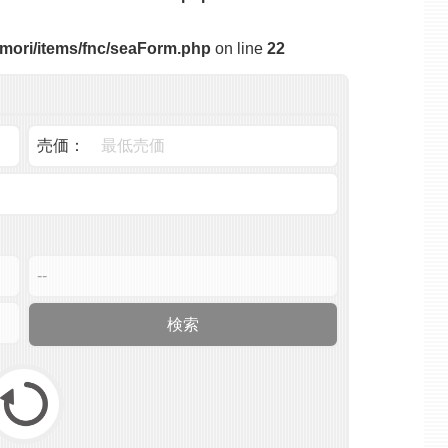
mori/items/fnc/seaForm.php
on line
22
売価：
戻る / リセット