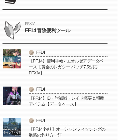
FFXIV
FF14 冒険便利ツール
FF14
【FF14】便利手帳 - エオルゼアデータベ
ース【黄金のレガシー パッチ7.5対応
FFXIV】
FF14
【FF14】ID・討滅戦・レイド概要＆報酬
アイテム【データベース】
FF14
【FF14 釣り】オーシャンフィッシングの
航路の釣り方・餌