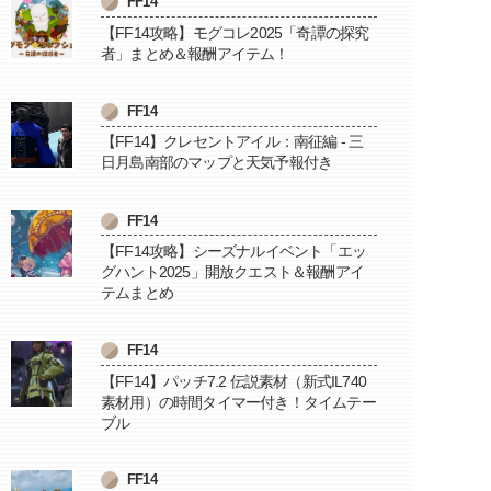
FF14
【FF14攻略】モグコレ2025「奇譚の探究
者」まとめ＆報酬アイテム！
FF14
【FF14】クレセントアイル：南征編 - 三
日月島南部のマップと天気予報付き
FF14
【FF14攻略】シーズナルイベント「エッ
グハント2025」開放クエスト＆報酬アイ
テムまとめ
FF14
【FF14】パッチ7.2 伝説素材（新式IL740
素材用）の時間タイマー付き！タイムテー
ブル
FF14