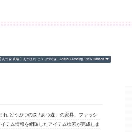
【 あつ森 攻略 】あつまれ どうぶつの森 - Animal Crossing : New Horizon
 どうぶつの森 / あつ森」の家具、ファッシ
なアイテム情報を網羅したアイテム検索が完成しま