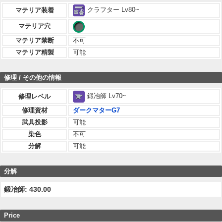
クラフター Lv80~
マテリア装着
マテリア穴
マテリア禁断
不可
マテリア精製
可能
修理 / その他の情報
鍛冶師 Lv70~
修理レベル
修理資材
ダークマターG7
武具投影
可能
染色
不可
分解
可能
分解
鍛冶師: 430.00
Price