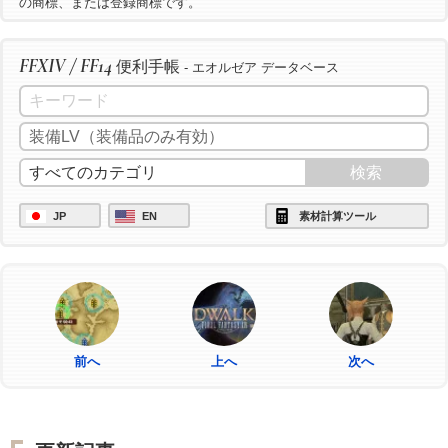
の商標、または登録商標です。
FFXIV / FF14
便利手帳
- エオルゼア データベース
JP
EN
素材計算ツール
前へ
上へ
次へ