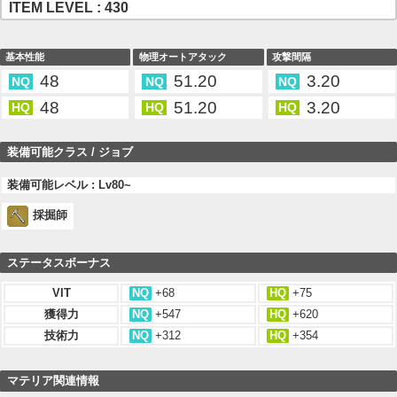
ITEM LEVEL : 430
基本性能
物理オートアタック
攻撃間隔
48
51.20
3.20
NQ
NQ
NQ
48
51.20
3.20
HQ
HQ
HQ
装備可能クラス / ジョブ
装備可能レベル : Lv80~
採掘師
ステータスボーナス
VIT
NQ
+68
HQ
+75
獲得力
NQ
+547
HQ
+620
技術力
NQ
+312
HQ
+354
マテリア関連情報