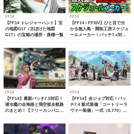
FF14
FF14
【FF14 トレジャーハント】宝
【FF14 / FFXIV】ひと目で分
の地図G17（古ぼけた地図
かる無人島・開拓工房スケジュ
G17）の宝箱の場所・座標一覧
ールメーカー！パッチ7.x対応
【島産品・貿易ツール】
FF14
FF14
【FF14】最新パッチ7.5対応！
【FF14】全ジョブ対応！パッ
潜水艦の全海路と飛空挺全航路
チ7.4 新式装備「コートリーラ
のまとめ！【フリーカンパニ
ヴァー装備」一式（IL770）の
ー・サブマリンボイジャー】
必要素材一覧