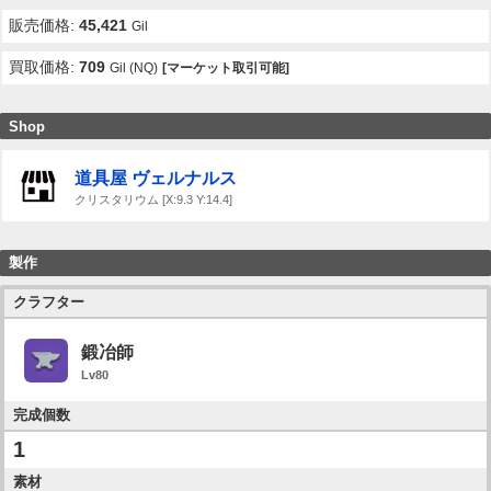
販売価格:
45,421
Gil
買取価格:
709
Gil (NQ)
[マーケット取引可能]
Shop
道具屋 ヴェルナルス
クリスタリウム [X:9.3 Y:14.4]
製作
クラフター
鍛冶師
Lv80
完成個数
1
素材