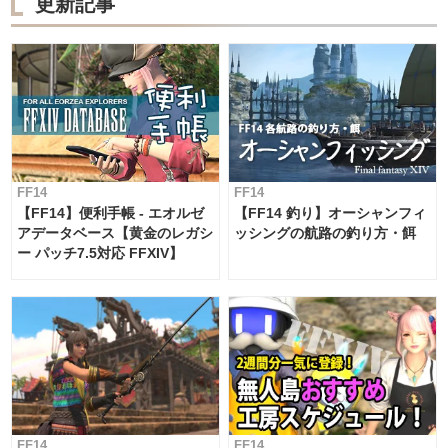
更新記事
FF14
FF14
【FF14】便利手帳 - エオルゼ
【FF14 釣り】オーシャンフィ
アデータベース【黄金のレガシ
ッシングの航路の釣り方・餌
ー パッチ7.5対応 FFXIV】
FF14
FF14