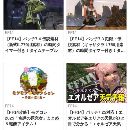
FF14
FF14
【FF14】パッチ7.4 伝説素材
【FF14】パッチ7.3 刻限・伝
（新式IL770用素材）の時間タ
説素材（ギャザクラIL750用素
イマー付き！タイムテーブル
材）の時間タイマー付き！タイ
ムテーブル
FF14
FF14
【FF14攻略】モグコレ
【FF14】パッチ7.25対応！エ
2025「奇譚の探究者」まとめ
オルゼア各エリアの天気がひと
＆報酬アイテム！
目で分かる「エオルゼア天気予
報」！