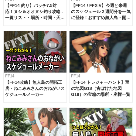
【FF14 釣り】パッチ7.5対
【FF14 / FFXIV】今週と来週
応！ヌシ＆オオヌシ釣り攻略 -
のスケジュール２週間分を一気
一覧リスト・場所・時間・天
に登録！おすすめ無人島・開拓
候・条件など まとめ
工房スケジュール【パッチ7.x
対応 / 毎週更新中】
FF14
FF14
【FF14攻略】無人島の開拓工
【FF14 トレジャーハント】宝
房・ねこみみさんのおねがいス
の地図G18（古ぼけた地図
ケジュールメーカー
G18）の宝箱の場所・座標一覧