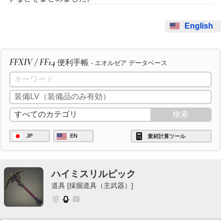
English
FFXIV / FF14
便利手帳
- エオルゼア データベース
JP
EN
素材計算ツール
ハイミスリルピック
道具 [採掘道具（主武器）]