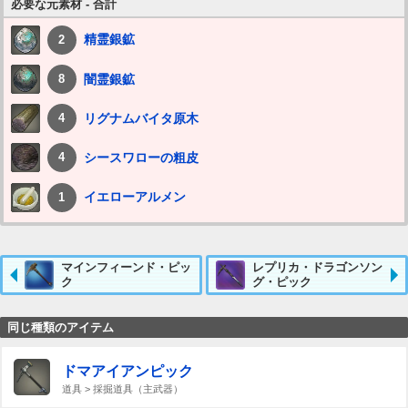
必要な元素材 - 合計
精霊銀鉱
2
闇霊銀鉱
8
リグナムバイタ原木
4
シースワローの粗皮
4
イエローアルメン
1
マインフィーンド・ピッ
レプリカ・ドラゴンソン
ク
グ・ピック
同じ種類のアイテム
ドマアイアンピック
道具 > 採掘道具（主武器）