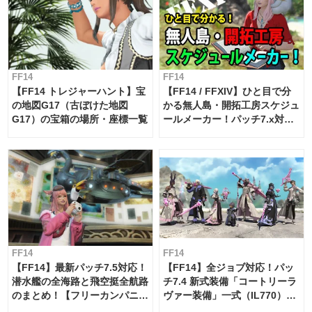
FF14
FF14
【FF14 トレジャーハント】宝
【FF14 / FFXIV】ひと目で分
の地図G17（古ぼけた地図
かる無人島・開拓工房スケジュ
G17）の宝箱の場所・座標一覧
ールメーカー！パッチ7.x対応
【島産品・貿易ツール】
FF14
FF14
【FF14】最新パッチ7.5対応！
【FF14】全ジョブ対応！パッ
潜水艦の全海路と飛空挺全航路
チ7.4 新式装備「コートリーラ
のまとめ！【フリーカンパニ
ヴァー装備」一式（IL770）の
ー・サブマリンボイジャー】
必要素材一覧