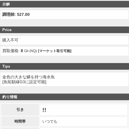
分解
調理師: 527.00
Price
購入不可
買取価格:
8
Gil (NQ)
[マーケット取引可能]
Tips
金色の大きな鱗を持つ海水魚
[魚拓額縁G3に設定可能]
釣り情報
!!
引き
時間帯
いつでも