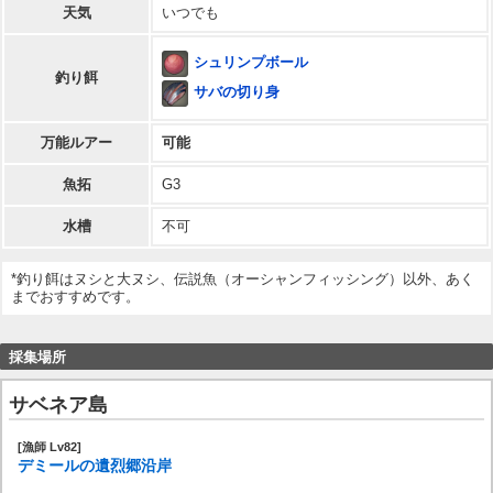
天気
いつでも
シュリンプボール
釣り餌
サバの切り身
万能ルアー
可能
魚拓
G3
水槽
不可
*釣り餌はヌシと大ヌシ、伝説魚（オーシャンフィッシング）以外、あく
までおすすめです。
採集場所
サベネア島
[漁師 Lv82]
デミールの遺烈郷沿岸