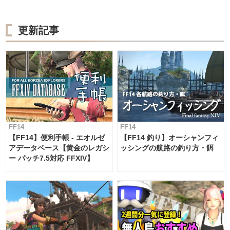
更新記事
FF14
FF14
【FF14】便利手帳 - エオルゼ
【FF14 釣り】オーシャンフィ
アデータベース【黄金のレガシ
ッシングの航路の釣り方・餌
ー パッチ7.5対応 FFXIV】