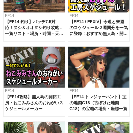
FF14
FF14
【FF14 釣り】パッチ7.5対
【FF14 / FFXIV】今週と来週
応！ヌシ＆オオヌシ釣り攻略 -
のスケジュール２週間分を一気
一覧リスト・場所・時間・天
に登録！おすすめ無人島・開拓
候・条件など まとめ
工房スケジュール【パッチ7.x
対応 / 毎週更新中】
FF14
FF14
【FF14攻略】無人島の開拓工
【FF14 トレジャーハント】宝
房・ねこみみさんのおねがいス
の地図G18（古ぼけた地図
ケジュールメーカー
G18）の宝箱の場所・座標一覧