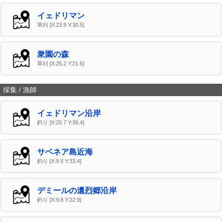
イェドリマン
草刈 [X:23.9 Y:30.5]
衆園の森
草刈 [X:25.2 Y:21.6]
採集 / 漁師
イェドリマン沿岸
釣り [X:25.7 Y:36.4]
サベネア島近海
釣り [X:9.5 Y:33.4]
デミールの遺烈郷沿岸
釣り [X:9.8 Y:22.9]