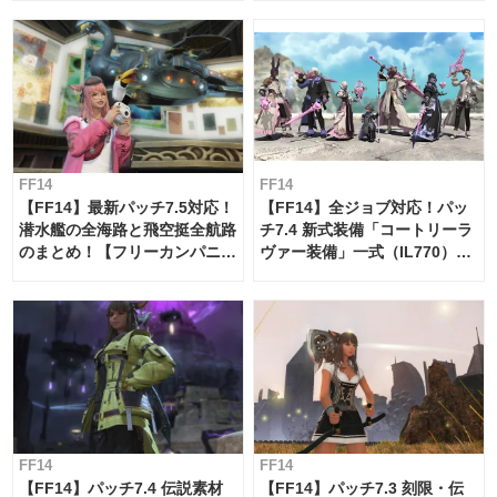
FF14
FF14
【FF14】最新パッチ7.5対応！
【FF14】全ジョブ対応！パッ
潜水艦の全海路と飛空挺全航路
チ7.4 新式装備「コートリーラ
のまとめ！【フリーカンパニ
ヴァー装備」一式（IL770）の
ー・サブマリンボイジャー】
必要素材一覧
FF14
FF14
【FF14】パッチ7.4 伝説素材
【FF14】パッチ7.3 刻限・伝