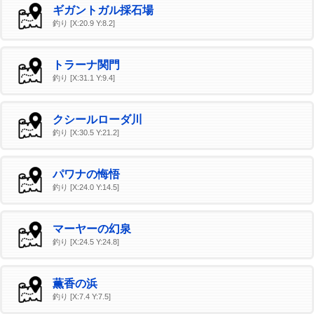
ギガントガル採石場
釣り [X:20.9 Y:8.2]
トラーナ関門
釣り [X:31.1 Y:9.4]
クシールローダ川
釣り [X:30.5 Y:21.2]
パワナの悔悟
釣り [X:24.0 Y:14.5]
マーヤーの幻泉
釣り [X:24.5 Y:24.8]
薫香の浜
釣り [X:7.4 Y:7.5]