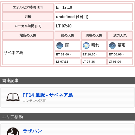
ET 17:11
エオルゼア時間 [ET]
undefined (4日目)
月齢
LT 07:40
ローカル時間 [LT]
場所の天気
前の天気
現在の天気
次の天気
雨
晴れ
暴雨
サベネア島
ET 08:00 -
ET 16:00 -
ET 00:00 -
LT 07:13 -
LT 07:36 -
LT 08:00 -
関連記事
FF14 風脈 - サベネア島
コンテンツ記事
エリア移動
ラザハン