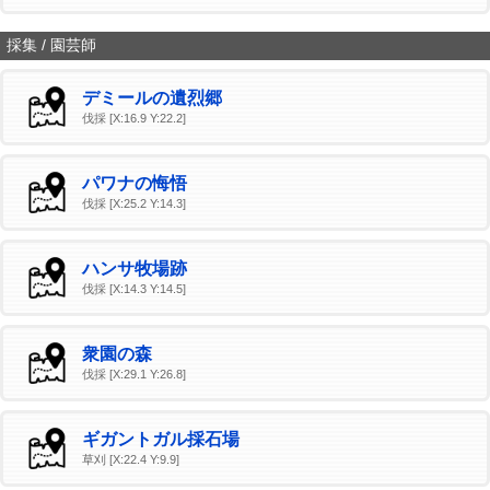
採集 / 園芸師
デミールの遺烈郷
伐採 [X:16.9 Y:22.2]
パワナの悔悟
伐採 [X:25.2 Y:14.3]
ハンサ牧場跡
伐採 [X:14.3 Y:14.5]
衆園の森
伐採 [X:29.1 Y:26.8]
ギガントガル採石場
草刈 [X:22.4 Y:9.9]