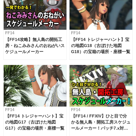
FF14
FF14
【FF14攻略】無人島の開拓工
【FF14 トレジャーハント】宝
房・ねこみみさんのおねがいス
の地図G18（古ぼけた地図
ケジュールメーカー
G18）の宝箱の場所・座標一覧
FF14
FF14
【FF14 トレジャーハント】宝
【FF14 / FFXIV】ひと目で分
の地図G17（古ぼけた地図
かる無人島・開拓工房スケジュ
G17）の宝箱の場所・座標一覧
ールメーカー！パッチ7.x対応
【島産品・貿易ツール】