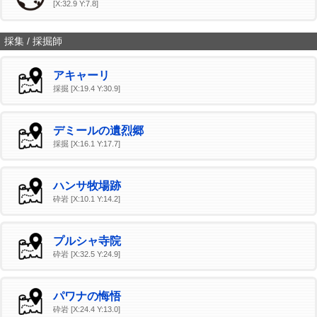
[X:32.9 Y:7.8]
採集 / 採掘師
アキャーリ
採掘 [X:19.4 Y:30.9]
デミールの遺烈郷
採掘 [X:16.1 Y:17.7]
ハンサ牧場跡
砕岩 [X:10.1 Y:14.2]
プルシャ寺院
砕岩 [X:32.5 Y:24.9]
パワナの悔悟
砕岩 [X:24.4 Y:13.0]