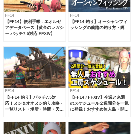
FF14
FF14
【FF14】便利手帳 - エオルゼ
【FF14 釣り】オーシャンフィ
アデータベース【黄金のレガシ
ッシングの航路の釣り方・餌
ー パッチ7.5対応 FFXIV】
FF14
FF14
【FF14 釣り】パッチ7.5対
【FF14 / FFXIV】今週と来週
応！ヌシ＆オオヌシ釣り攻略 -
のスケジュール２週間分を一気
一覧リスト・場所・時間・天
に登録！おすすめ無人島・開拓
候・条件など まとめ
工房スケジュール【パッチ7.x
対応 / 毎週更新中】