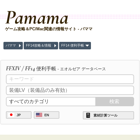
Pamama
ゲーム攻略＆PC/Mac関連の情報サイト - パママ
パママ
FF14攻略＆情報
FF14 便利手帳
FFXIV / FF14
便利手帳
- エオルゼア データベース
JP
EN
素材計算ツール