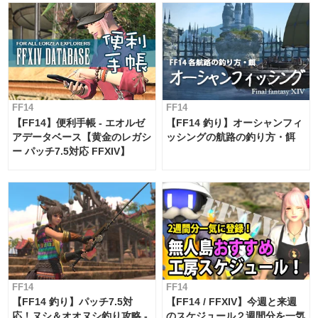
FF14
FF14
【FF14】便利手帳 - エオルゼ
【FF14 釣り】オーシャンフィ
アデータベース【黄金のレガシ
ッシングの航路の釣り方・餌
ー パッチ7.5対応 FFXIV】
FF14
FF14
【FF14 釣り】パッチ7.5対
【FF14 / FFXIV】今週と来週
応！ヌシ＆オオヌシ釣り攻略 -
のスケジュール２週間分を一気