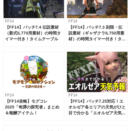
FF14
FF14
【FF14】パッチ7.4 伝説素材
【FF14】パッチ7.3 刻限・伝
（新式IL770用素材）の時間タ
説素材（ギャザクラIL750用素
イマー付き！タイムテーブル
材）の時間タイマー付き！タイ
ムテーブル
FF14
FF14
【FF14攻略】モグコレ
【FF14】パッチ7.25対応！エ
2025「奇譚の探究者」まとめ
オルゼア各エリアの天気がひと
＆報酬アイテム！
目で分かる「エオルゼア天気予
報」！