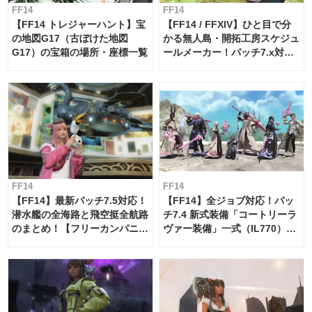
FF14
FF14
【FF14 トレジャーハント】宝
【FF14 / FFXIV】ひと目で分
の地図G17（古ぼけた地図
かる無人島・開拓工房スケジュ
G17）の宝箱の場所・座標一覧
ールメーカー！パッチ7.x対応
【島産品・貿易ツール】
FF14
FF14
【FF14】最新パッチ7.5対応！
【FF14】全ジョブ対応！パッ
潜水艦の全海路と飛空挺全航路
チ7.4 新式装備「コートリーラ
のまとめ！【フリーカンパニ
ヴァー装備」一式（IL770）の
ー・サブマリンボイジャー】
必要素材一覧