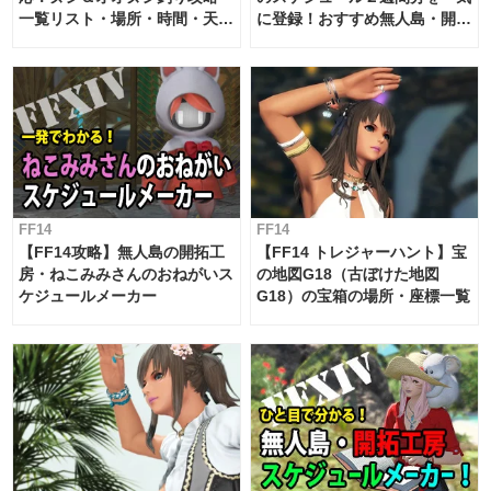
一覧リスト・場所・時間・天
に登録！おすすめ無人島・開拓
候・条件など まとめ
工房スケジュール【パッチ7.x
対応 / 毎週更新中】
FF14
FF14
【FF14攻略】無人島の開拓工
【FF14 トレジャーハント】宝
房・ねこみみさんのおねがいス
の地図G18（古ぼけた地図
ケジュールメーカー
G18）の宝箱の場所・座標一覧