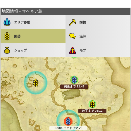
地図情報 - サベネア島
エリア移動
採掘
園芸
漁師
ショップ
モブ
終了まで 11:01
発生まで 05:11
発生まで 22:41
終了まで 05:11
Lv85 イェドリマン