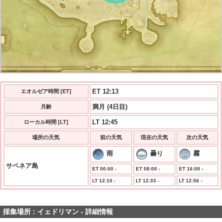
ET 12:13
エオルゼア時間 [ET]
満月 (4日目)
月齢
LT 12:45
ローカル時間 [LT]
場所の天気
前の天気
現在の天気
次の天気
雨
曇り
霧
サベネア島
ET 00:00 -
ET 08:00 -
ET 16:00 -
LT 12:10 -
LT 12:33 -
LT 12:56 -
採集場所 : イェドリマン - 詳細情報