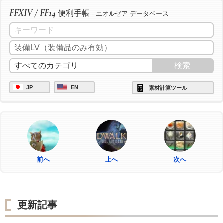
FFXIV / FF14
便利手帳
- エオルゼア データベース
JP
EN
素材計算ツール
前へ
上へ
次へ
更新記事