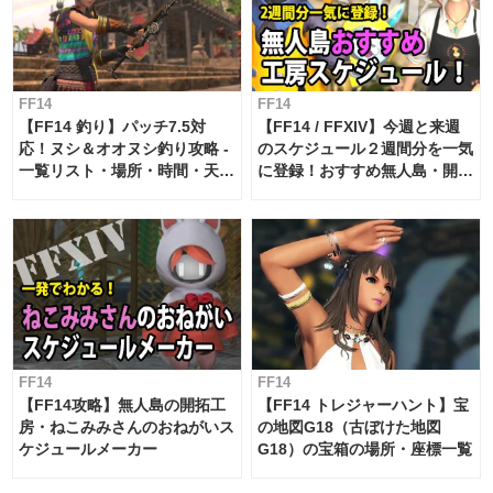
FF14
FF14
【FF14 釣り】パッチ7.5対
【FF14 / FFXIV】今週と来週
応！ヌシ＆オオヌシ釣り攻略 -
のスケジュール２週間分を一気
一覧リスト・場所・時間・天
に登録！おすすめ無人島・開拓
候・条件など まとめ
工房スケジュール【パッチ7.x
対応 / 毎週更新中】
FF14
FF14
【FF14攻略】無人島の開拓工
【FF14 トレジャーハント】宝
房・ねこみみさんのおねがいス
の地図G18（古ぼけた地図
ケジュールメーカー
G18）の宝箱の場所・座標一覧