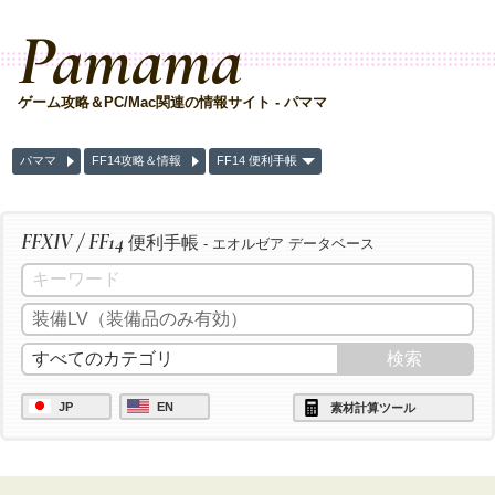
Pamama
ゲーム攻略＆PC/Mac関連の情報サイト - パママ
パママ
FF14攻略＆情報
FF14 便利手帳
FFXIV / FF14
便利手帳
- エオルゼア データベース
JP
EN
素材計算ツール