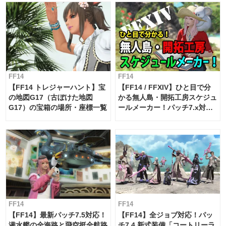
FF14
FF14
【FF14 トレジャーハント】宝
【FF14 / FFXIV】ひと目で分
の地図G17（古ぼけた地図
かる無人島・開拓工房スケジュ
G17）の宝箱の場所・座標一覧
ールメーカー！パッチ7.x対応
【島産品・貿易ツール】
FF14
FF14
【FF14】最新パッチ7.5対応！
【FF14】全ジョブ対応！パッ
潜水艦の全海路と飛空挺全航路
チ7.4 新式装備「コートリーラ