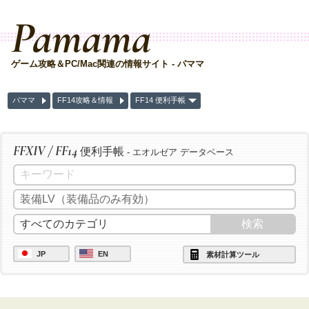
Pamama
ゲーム攻略＆PC/Mac関連の情報サイト - パママ
パママ
FF14攻略＆情報
FF14 便利手帳
FFXIV / FF14
便利手帳
- エオルゼア データベース
JP
EN
素材計算ツール