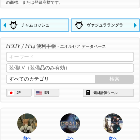
の商標、または登録商標です。
チャムロッシュ
ヴァジュララングラ
FFXIV / FF14
便利手帳
- エオルゼア データベース
JP
EN
素材計算ツール
前へ
上へ
次へ