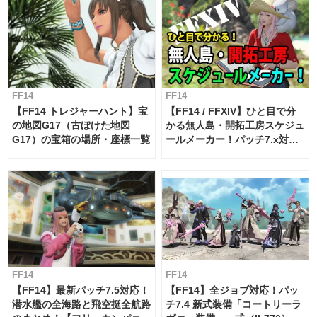
FF14
FF14
【FF14 トレジャーハント】宝
【FF14 / FFXIV】ひと目で分
の地図G17（古ぼけた地図
かる無人島・開拓工房スケジュ
G17）の宝箱の場所・座標一覧
ールメーカー！パッチ7.x対応
【島産品・貿易ツール】
FF14
FF14
【FF14】最新パッチ7.5対応！
【FF14】全ジョブ対応！パッ
潜水艦の全海路と飛空挺全航路
チ7.4 新式装備「コートリーラ