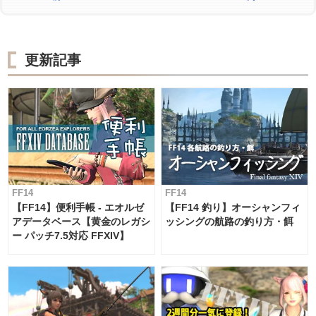
更新記事
FF14
FF14
【FF14】便利手帳 - エオルゼ
【FF14 釣り】オーシャンフィ
アデータベース【黄金のレガシ
ッシングの航路の釣り方・餌
ー パッチ7.5対応 FFXIV】