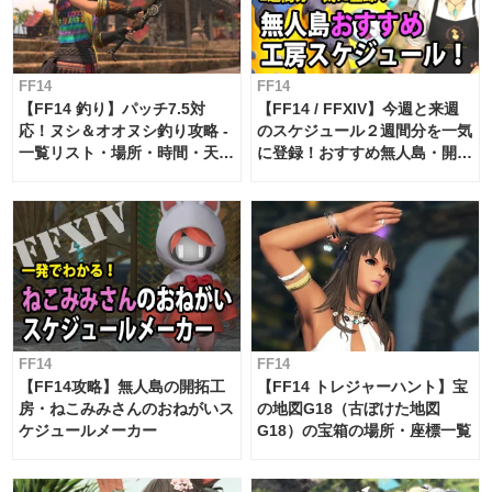
FF14
FF14
【FF14 釣り】パッチ7.5対
【FF14 / FFXIV】今週と来週
応！ヌシ＆オオヌシ釣り攻略 -
のスケジュール２週間分を一気
一覧リスト・場所・時間・天
に登録！おすすめ無人島・開拓
候・条件など まとめ
工房スケジュール【パッチ7.x
対応 / 毎週更新中】
FF14
FF14
【FF14攻略】無人島の開拓工
【FF14 トレジャーハント】宝
房・ねこみみさんのおねがいス
の地図G18（古ぼけた地図
ケジュールメーカー
G18）の宝箱の場所・座標一覧