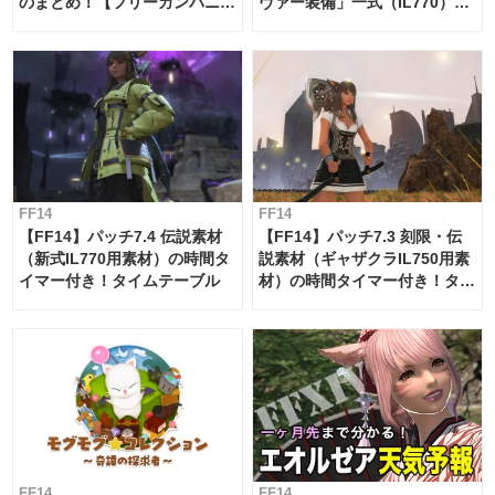
のまとめ！【フリーカンパニ
ヴァー装備」一式（IL770）の
ー・サブマリンボイジャー】
必要素材一覧
FF14
FF14
【FF14】パッチ7.4 伝説素材
【FF14】パッチ7.3 刻限・伝
（新式IL770用素材）の時間タ
説素材（ギャザクラIL750用素
イマー付き！タイムテーブル
材）の時間タイマー付き！タイ
ムテーブル
FF14
FF14