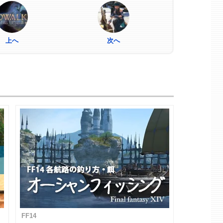
上へ
次へ
FF14