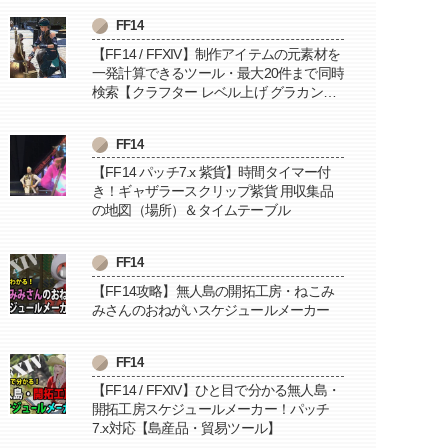
FF14
【FF14 / FFXIV】制作アイテムの元素材を
一発計算できるツール・最大20件まで同時
検索【クラフター レベル上げ グラカン納
品に便利】
FF14
【FF14 パッチ7.x 紫貨】時間タイマー付
き！ギャザラースクリップ紫貨 用収集品
の地図（場所）＆タイムテーブル
FF14
【FF14攻略】無人島の開拓工房・ねこみ
みさんのおねがいスケジュールメーカー
FF14
【FF14 / FFXIV】ひと目で分かる無人島・
開拓工房スケジュールメーカー！パッチ
7.x対応【島産品・貿易ツール】