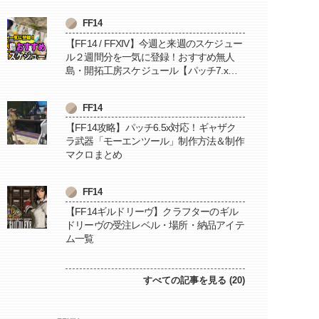
FF14
【FF14 / FFXIV】今週と来週のスケジュー
ル２週間分を一気に登録！おすすめ無人
島・開拓工房スケジュール【パッチ7.x対
応 / 毎週更新中】
FF14
【FF14攻略】パッチ6.5x対応！ギャザク
ラ武器「モーエンツール」制作方法＆制作
マクロまとめ
FF14
【FF14ギルドリーヴ】クラフターのギル
ドリーヴの受注レベル・場所・納品アイテ
ム一覧
すべての記事を見る (20)