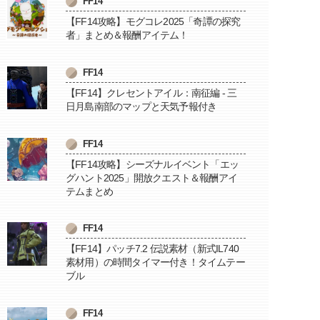
FF14
【FF14攻略】モグコレ2025「奇譚の探究
者」まとめ＆報酬アイテム！
FF14
【FF14】クレセントアイル：南征編 - 三
日月島南部のマップと天気予報付き
FF14
【FF14攻略】シーズナルイベント「エッ
グハント2025」開放クエスト＆報酬アイ
テムまとめ
FF14
【FF14】パッチ7.2 伝説素材（新式IL740
素材用）の時間タイマー付き！タイムテー
ブル
FF14