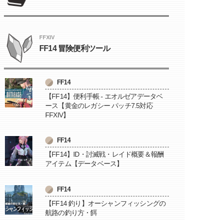
FFXIV
FF14 冒険便利ツール
FF14
【FF14】便利手帳 - エオルゼアデータベ
ース【黄金のレガシー パッチ7.5対応
FFXIV】
FF14
【FF14】ID・討滅戦・レイド概要＆報酬
アイテム【データベース】
FF14
【FF14 釣り】オーシャンフィッシングの
航路の釣り方・餌