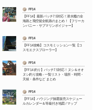
FF14
【FF14】最新パッチ7.5対応！潜水艦の全
海路と飛空挺全航路のまとめ！【フリーカ
ンパニー・サブマリンボイジャー】
FF14
【FF14攻略】コスモミッション一覧【コ
スモエクスプローラー】
FF14
【FF14 釣り】パッチ7.5対応！ヌシ＆オオ
ヌシ釣り攻略 - 一覧リスト・場所・時間・
天候・条件など まとめ
FF14
【FF14】ハウジング抽選販売スケジュー
ルカレンダー＆等級付き地図 / マップ