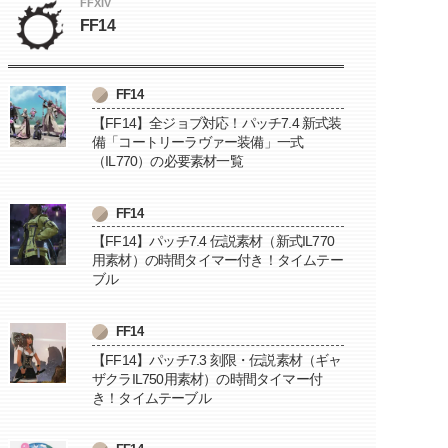
FFXIV
FF14
FF14
【FF14】全ジョブ対応！パッチ7.4 新式装
備「コートリーラヴァー装備」一式
（IL770）の必要素材一覧
FF14
【FF14】パッチ7.4 伝説素材（新式IL770
用素材）の時間タイマー付き！タイムテー
ブル
FF14
【FF14】パッチ7.3 刻限・伝説素材（ギャ
ザクラIL750用素材）の時間タイマー付
き！タイムテーブル