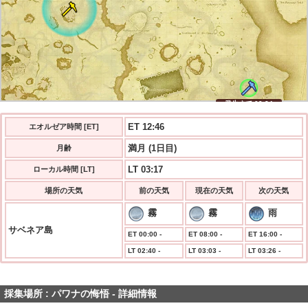
発生まで 09:24
ET 12:46
エオルゼア時間 [ET]
満月 (1日目)
月齢
LT 03:17
ローカル時間 [LT]
場所の天気
前の天気
現在の天気
次の天気
霧
霧
雨
サベネア島
ET 00:00 -
ET 08:00 -
ET 16:00 -
LT 02:40 -
LT 03:03 -
LT 03:26 -
採集場所 : パワナの悔悟 - 詳細情報