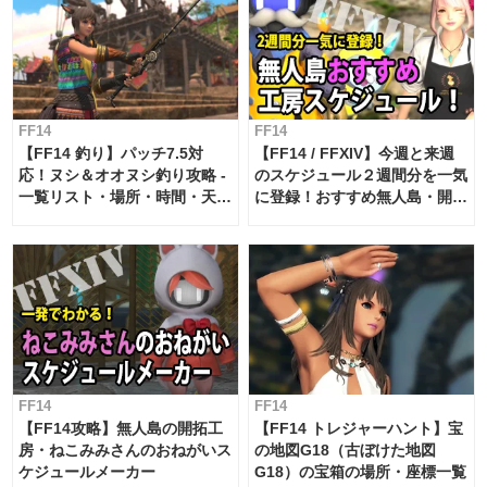
FF14
FF14
【FF14 釣り】パッチ7.5対
【FF14 / FFXIV】今週と来週
応！ヌシ＆オオヌシ釣り攻略 -
のスケジュール２週間分を一気
一覧リスト・場所・時間・天
に登録！おすすめ無人島・開拓
候・条件など まとめ
工房スケジュール【パッチ7.x
対応 / 毎週更新中】
FF14
FF14
【FF14攻略】無人島の開拓工
【FF14 トレジャーハント】宝
房・ねこみみさんのおねがいス
の地図G18（古ぼけた地図
ケジュールメーカー
G18）の宝箱の場所・座標一覧