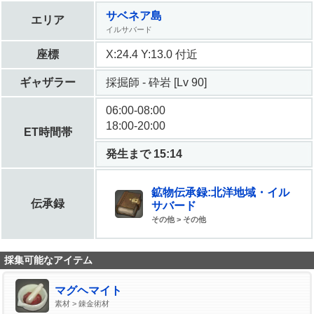
サベネア島
エリア
イルサバード
座標
X:24.4 Y:13.0 付近
ギャザラー
採掘師 - 砕岩 [Lv 90]
06:00-08:00
18:00-20:00
ET時間帯
発生まで 15:13
鉱物伝承録:北洋地域・イル
伝承録
サバード
その他 > その他
採集可能なアイテム
マグヘマイト
素材 > 錬金術材