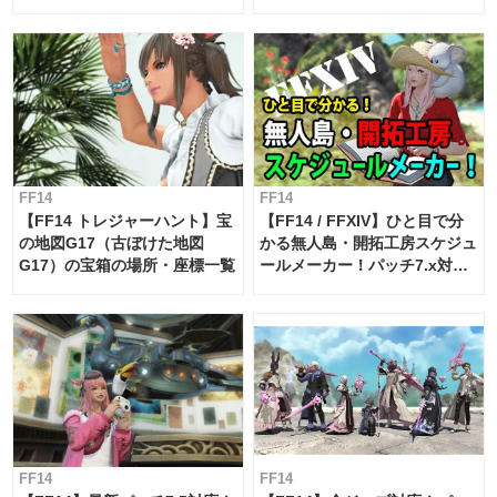
FF14
FF14
【FF14 トレジャーハント】宝
【FF14 / FFXIV】ひと目で分
の地図G17（古ぼけた地図
かる無人島・開拓工房スケジュ
G17）の宝箱の場所・座標一覧
ールメーカー！パッチ7.x対応
【島産品・貿易ツール】
FF14
FF14