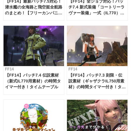
【FF14】最新パッチ7.5対応！
【FF14】全ジョブ対応！パッ
潜水艦の全海路と飛空挺全航路
チ7.4 新式装備「コートリーラ
のまとめ！【フリーカンパニ
ヴァー装備」一式（IL770）の
ー・サブマリンボイジャー】
必要素材一覧
FF14
FF14
【FF14】パッチ7.4 伝説素材
【FF14】パッチ7.3 刻限・伝
（新式IL770用素材）の時間タ
説素材（ギャザクラIL750用素
イマー付き！タイムテーブル
材）の時間タイマー付き！タイ
ムテーブル