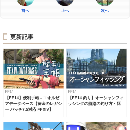
前へ
上へ
次へ
更新記事
FF14
FF14
【FF14】便利手帳 - エオルゼ
【FF14 釣り】オーシャンフィ
アデータベース【黄金のレガシ
ッシングの航路の釣り方・餌
ー パッチ7.5対応 FFXIV】