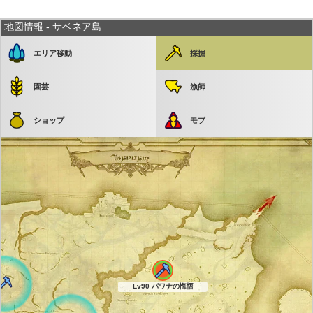
地図情報 - サベネア島
エリア移動
採掘
園芸
漁師
ショップ
モブ
Lv90 パワナの悔悟