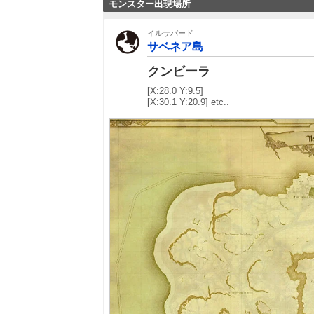
モンスター出現場所
イルサバード
サベネア島
クンビーラ
[X:28.0 Y:9.5]
[X:30.1 Y:20.9] etc..