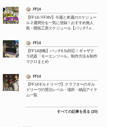
FF14
【FF14 / FFXIV】今週と来週のスケジュー
ル２週間分を一気に登録！おすすめ無人
島・開拓工房スケジュール【パッチ7.x対
応 / 毎週更新中】
FF14
【FF14攻略】パッチ6.5x対応！ギャザク
ラ武器「モーエンツール」制作方法＆制作
マクロまとめ
FF14
【FF14ギルドリーヴ】クラフターのギル
ドリーヴの受注レベル・場所・納品アイテ
ム一覧
すべての記事を見る (20)