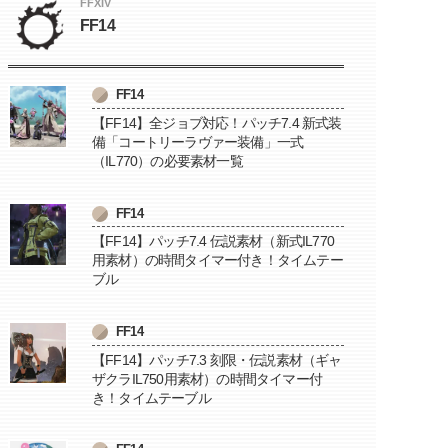
FFXIV
FF14
FF14
【FF14】全ジョブ対応！パッチ7.4 新式装
備「コートリーラヴァー装備」一式
（IL770）の必要素材一覧
FF14
【FF14】パッチ7.4 伝説素材（新式IL770
用素材）の時間タイマー付き！タイムテー
ブル
FF14
【FF14】パッチ7.3 刻限・伝説素材（ギャ
ザクラIL750用素材）の時間タイマー付
き！タイムテーブル