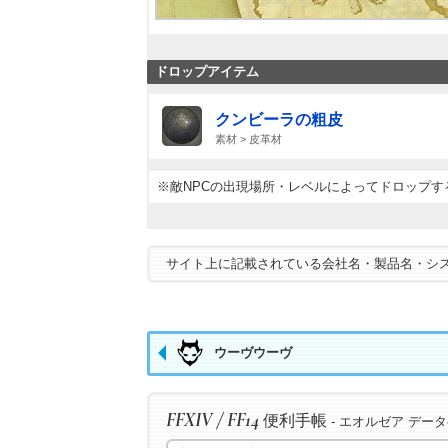
ドロップアイテム
クンビーラの粗皮
素材 > 皮革材
※敵NPCの出現場所・レベルによってドロップ
サイト上に記載されている会社名・製品名・シ
ウーヴウーヴ
FFXIV / FF14
便利手帳
- エオルゼア デー