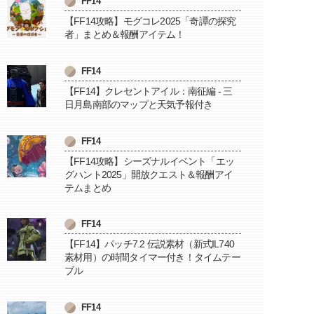
FF14
【FF14攻略】モグコレ2025「奇譚の探究
者」まとめ＆報酬アイテム！
FF14
【FF14】クレセントアイル：南征編 - 三
日月島南部のマップと天気予報付き
FF14
【FF14攻略】シーズナルイベント「エッ
グハント2025」開放クエスト＆報酬アイ
テムまとめ
FF14
【FF14】パッチ7.2 伝説素材（新式IL740
素材用）の時間タイマー付き！タイムテー
ブル
FF14