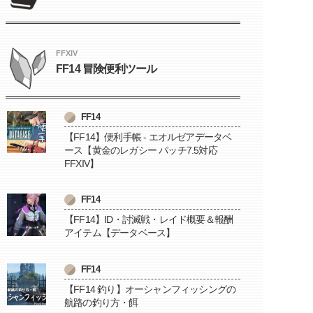
FFXIV
FF14 冒険便利ツール
FF14
【FF14】便利手帳 - エオルゼアデータベ
ース【黄金のレガシー パッチ7.5対応
FFXIV】
FF14
【FF14】ID・討滅戦・レイド概要＆報酬
アイテム【データベース】
FF14
【FF14 釣り】オーシャンフィッシングの
航路の釣り方・餌