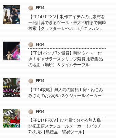
FF14
【FF14 / FFXIV】制作アイテムの元素材を
一発計算できるツール・最大20件まで同時
検索【クラフター レベル上げ グラカン納
品に便利】
FF14
【FF14 パッチ7.x 紫貨】時間タイマー付
き！ギャザラースクリップ紫貨 用収集品
の地図（場所）＆タイムテーブル
FF14
【FF14攻略】無人島の開拓工房・ねこみ
みさんのおねがいスケジュールメーカー
FF14
【FF14 / FFXIV】ひと目で分かる無人島・
開拓工房スケジュールメーカー！パッチ
7.x対応【島産品・貿易ツール】