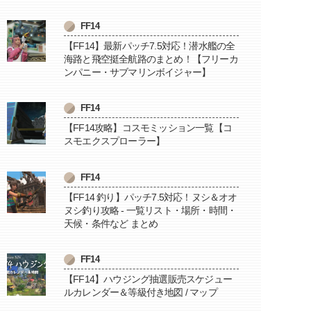
FF14
【FF14】最新パッチ7.5対応！潜水艦の全
海路と飛空挺全航路のまとめ！【フリーカ
ンパニー・サブマリンボイジャー】
FF14
【FF14攻略】コスモミッション一覧【コ
スモエクスプローラー】
FF14
【FF14 釣り】パッチ7.5対応！ヌシ＆オオ
ヌシ釣り攻略 - 一覧リスト・場所・時間・
天候・条件など まとめ
FF14
【FF14】ハウジング抽選販売スケジュー
ルカレンダー＆等級付き地図 / マップ