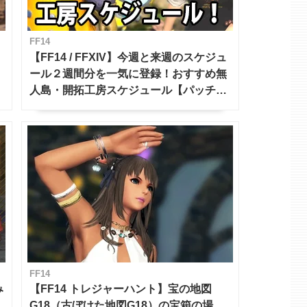
FF14
【FF14 / FFXIV】今週と来週のスケジュ
ール２週間分を一気に登録！おすすめ無
人島・開拓工房スケジュール【パッチ7.x
対応 / 毎週更新中】
FF14
み
【FF14 トレジャーハント】宝の地図
G18（古ぼけた地図G18）の宝箱の場