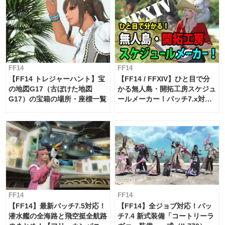
FF14
FF14
【FF14 トレジャーハント】宝
【FF14 / FFXIV】ひと目で分
の地図G17（古ぼけた地図
かる無人島・開拓工房スケジュ
G17）の宝箱の場所・座標一覧
ールメーカー！パッチ7.x対応
【島産品・貿易ツール】
FF14
FF14
【FF14】最新パッチ7.5対応！
【FF14】全ジョブ対応！パッ
潜水艦の全海路と飛空挺全航路
チ7.4 新式装備「コートリーラ