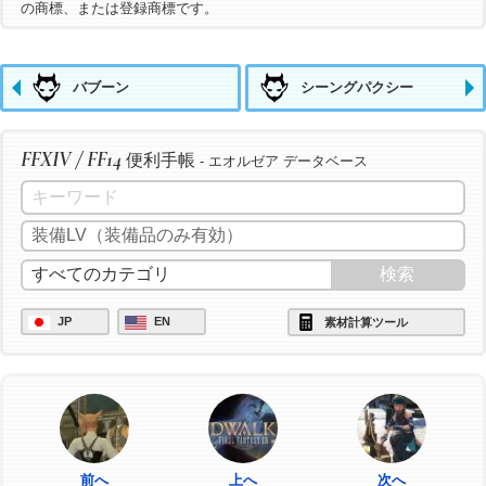
の商標、または登録商標です。
バブーン
シーングパクシー
FFXIV / FF14
便利手帳
- エオルゼア データベース
JP
EN
素材計算ツール
前へ
上へ
次へ