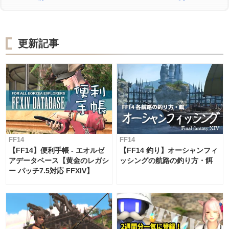
更新記事
FF14
FF14
【FF14】便利手帳 - エオルゼ
【FF14 釣り】オーシャンフィ
アデータベース【黄金のレガシ
ッシングの航路の釣り方・餌
ー パッチ7.5対応 FFXIV】