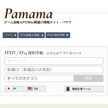
Pamama
ゲーム攻略＆PC/Mac関連の情報サイト - パママ
パママ
FF14攻略＆情報
FF14 便利手帳
FFXIV / FF14
便利手帳
- エオルゼア データベース
JP
EN
素材計算ツール