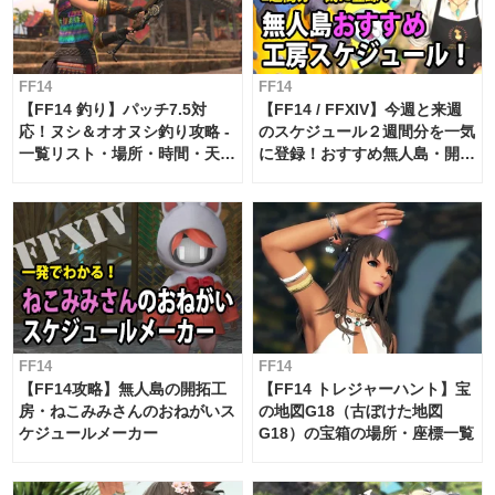
FF14
FF14
【FF14 釣り】パッチ7.5対
【FF14 / FFXIV】今週と来週
応！ヌシ＆オオヌシ釣り攻略 -
のスケジュール２週間分を一気
一覧リスト・場所・時間・天
に登録！おすすめ無人島・開拓
候・条件など まとめ
工房スケジュール【パッチ7.x
対応 / 毎週更新中】
FF14
FF14
【FF14攻略】無人島の開拓工
【FF14 トレジャーハント】宝
房・ねこみみさんのおねがいス
の地図G18（古ぼけた地図
ケジュールメーカー
G18）の宝箱の場所・座標一覧