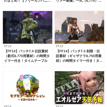
のまとめ！【フリーカンパニ
ヴァー装備」一式（IL770）の
ー・サブマリンボイジャー】
必要素材一覧
FF14
FF14
【FF14】パッチ7.4 伝説素材
【FF14】パッチ7.3 刻限・伝
（新式IL770用素材）の時間タ
説素材（ギャザクラIL750用素
イマー付き！タイムテーブル
材）の時間タイマー付き！タイ
ムテーブル
FF14
FF14