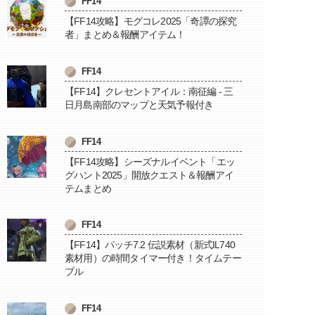
FF14
【FF14攻略】モグコレ2025「奇譚の探究
者」まとめ＆報酬アイテム！
FF14
【FF14】クレセントアイル：南征編 - 三
日月島南部のマップと天気予報付き
FF14
【FF14攻略】シーズナルイベント「エッ
グハント2025」開放クエスト＆報酬アイ
テムまとめ
FF14
【FF14】パッチ7.2 伝説素材（新式IL740
素材用）の時間タイマー付き！タイムテー
ブル
FF14