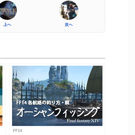
上へ
次へ
FF14