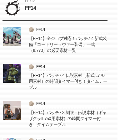
FFXIV
FF14
FF14
【FF14】全ジョブ対応！パッチ7.4 新式装
備「コートリーラヴァー装備」一式
（IL770）の必要素材一覧
FF14
【FF14】パッチ7.4 伝説素材（新式IL770
用素材）の時間タイマー付き！タイムテー
ブル
FF14
【FF14】パッチ7.3 刻限・伝説素材（ギャ
ザクラIL750用素材）の時間タイマー付
き！タイムテーブル