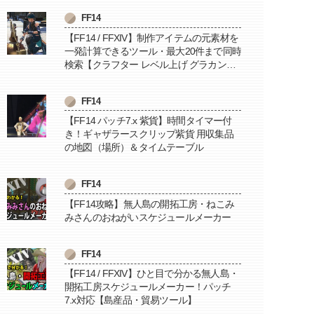
FF14
【FF14 / FFXIV】制作アイテムの元素材を
一発計算できるツール・最大20件まで同時
検索【クラフター レベル上げ グラカン納
品に便利】
FF14
【FF14 パッチ7.x 紫貨】時間タイマー付
き！ギャザラースクリップ紫貨 用収集品
の地図（場所）＆タイムテーブル
FF14
【FF14攻略】無人島の開拓工房・ねこみ
みさんのおねがいスケジュールメーカー
FF14
【FF14 / FFXIV】ひと目で分かる無人島・
開拓工房スケジュールメーカー！パッチ
7.x対応【島産品・貿易ツール】