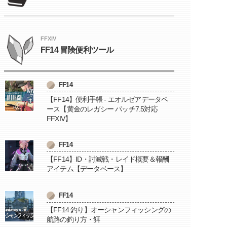
FFXIV
FF14 冒険便利ツール
FF14
【FF14】便利手帳 - エオルゼアデータベ
ース【黄金のレガシー パッチ7.5対応
FFXIV】
FF14
【FF14】ID・討滅戦・レイド概要＆報酬
アイテム【データベース】
FF14
【FF14 釣り】オーシャンフィッシングの
航路の釣り方・餌