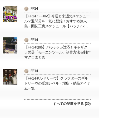
FF14
【FF14 / FFXIV】今週と来週のスケジュー
ル２週間分を一気に登録！おすすめ無人
島・開拓工房スケジュール【パッチ7.x対
応 / 毎週更新中】
FF14
【FF14攻略】パッチ6.5x対応！ギャザク
ラ武器「モーエンツール」制作方法＆制作
マクロまとめ
FF14
【FF14ギルドリーヴ】クラフターのギル
ドリーヴの受注レベル・場所・納品アイテ
ム一覧
すべての記事を見る (20)