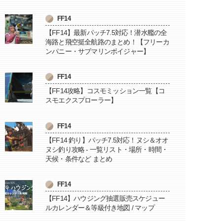
FF14
【FF14】最新パッチ7.5対応！潜水艦の全
海路と飛空挺全航路のまとめ！【フリーカ
ンパニー・サブマリンボイジャー】
FF14
【FF14攻略】コスモミッション一覧【コ
スモエクスプローラー】
FF14
【FF14 釣り】パッチ7.5対応！ヌシ＆オオ
ヌシ釣り攻略 - 一覧リスト・場所・時間・
天候・条件など まとめ
FF14
【FF14】ハウジング抽選販売スケジュー
ルカレンダー＆等級付き地図 / マップ