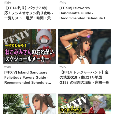
ffxiv
ffxiv
【FF14 釣り】パッチ7.5対
[FFXIV] Isleworks
応！ヌシ＆オオヌシ釣り攻略 -
Handicrafts Guide -
一覧リスト・場所・時間・天
Recommended Schedule for
候・条件など まとめ
2 weeks [Island Trade tools /
FF14]
ffxiv
ffxiv
[FFXIV] Island Sanctuary
【FF14 トレジャーハント】宝
Felicitous Favors Guide -
の地図G18（古ぼけた地図
Recommended Schedule
G18）の宝箱の場所・座標一覧
Maker [Island Trade tools /
FF14]