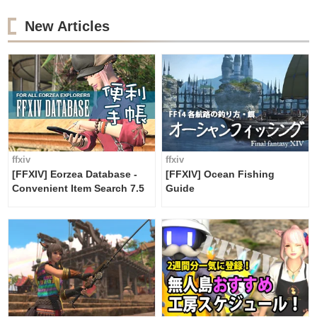
New Articles
ffxiv
ffxiv
[FFXIV] Eorzea Database -
[FFXIV] Ocean Fishing
Convenient Item Search 7.5
Guide