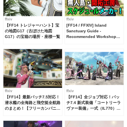
ffxiv
ffxiv
【FF14 トレジャーハント】宝
[FF14 / FFXIV] Island
の地図G17（古ぼけた地図
Sanctuary Guide -
G17）の宝箱の場所・座標一覧
Recommended Workshop
Schedule Maker [Island
Trade tools / FF14]
ffxiv
ffxiv
【FF14】最新パッチ7.5対応！
【FF14】全ジョブ対応！パッ
潜水艦の全海路と飛空挺全航路
チ7.4 新式装備「コートリーラ
のまとめ！【フリーカンパニ
ヴァー装備」一式（IL770）の
ー・サブマリンボイジャー】
必要素材一覧