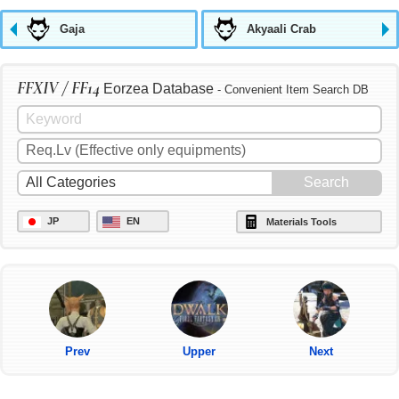
Gaja
Akyaali Crab
FFXIV / FF14
Eorzea Database
- Convenient Item Search DB
JP
EN
Materials Tools
Prev
Upper
Next