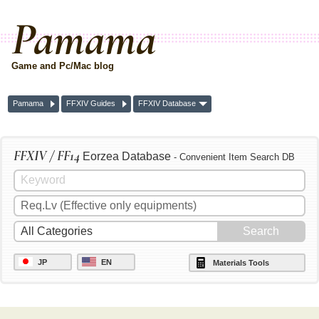
Pamama
Game and Pc/Mac blog
Pamama
FFXIV Guides
FFXIV Database
FFXIV / FF14
Eorzea Database
- Convenient Item Search DB
JP
EN
Materials Tools