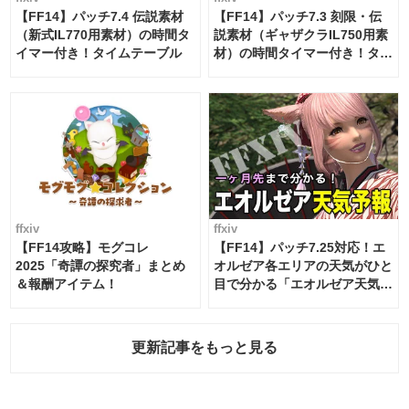
【FF14】パッチ7.4 伝説素材
【FF14】パッチ7.3 刻限・伝
（新式IL770用素材）の時間タ
説素材（ギャザクラIL750用素
イマー付き！タイムテーブル
材）の時間タイマー付き！タイ
ムテーブル
ffxiv
ffxiv
【FF14攻略】モグコレ
【FF14】パッチ7.25対応！エ
2025「奇譚の探究者」まとめ
オルゼア各エリアの天気がひと
＆報酬アイテム！
目で分かる「エオルゼア天気予
報」！
更新記事をもっと見る