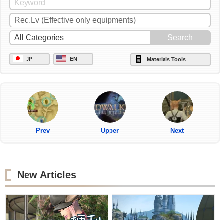
JP
EN
Materials Tools
Prev
Upper
Next
New Articles