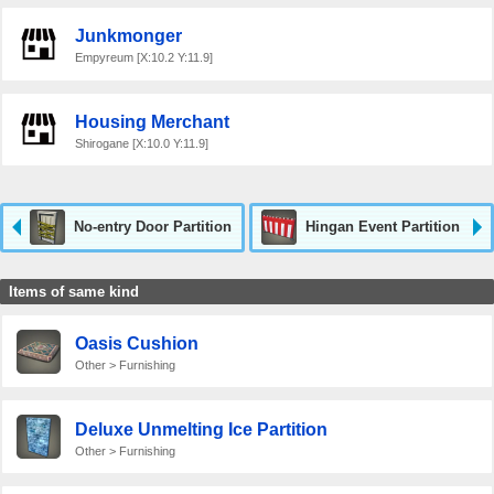
Junkmonger
Empyreum [X:10.2 Y:11.9]
Housing Merchant
Shirogane [X:10.0 Y:11.9]
No-entry Door Partition
Hingan Event Partition
Items of same kind
Oasis Cushion
Other > Furnishing
Deluxe Unmelting Ice Partition
Other > Furnishing