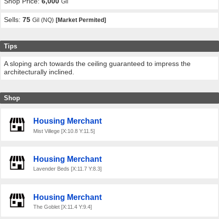
Shop Price:
6,000
Gil
Sells:
75
Gil (NQ)
[Market Permited]
Tips
A sloping arch towards the ceiling guaranteed to impress the
architecturally inclined.
Shop
Housing Merchant
Mist Villege [X:10.8 Y:11.5]
Housing Merchant
Lavender Beds [X:11.7 Y:8.3]
Housing Merchant
The Goblet [X:11.4 Y:9.4]