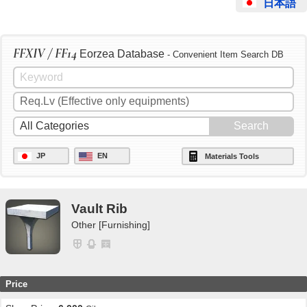
日本語
FFXIV / FF14
Eorzea Database
- Convenient Item Search DB
JP
EN
Materials Tools
Vault Rib
Other [Furnishing]
Price