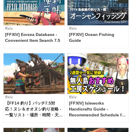
ffxiv
ffxiv
[FFXIV] Eorzea Database -
[FFXIV] Ocean Fishing
Convenient Item Search 7.5
Guide
ffxiv
ffxiv
【FF14 釣り】パッチ7.5対
[FFXIV] Isleworks
応！ヌシ＆オオヌシ釣り攻略 -
Handicrafts Guide -
一覧リスト・場所・時間・天
Recommended Schedule for
候・条件など まとめ
2 weeks [Island Trade tools /
FF14]