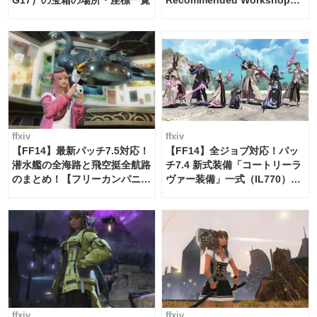
G17）の宝箱の場所・座標一覧
Recommended Workshop
Schedule Maker [Island
Trade tools / FF14]
ffxiv
ffxiv
【FF14】最新パッチ7.5対応！
【FF14】全ジョブ対応！パッ
潜水艦の全海路と飛空挺全航路
チ7.4 新式装備「コートリーラ
のまとめ！【フリーカンパニ
ヴァー装備」一式（IL770）の
ー・サブマリンボイジャー】
必要素材一覧
ffxiv
ffxiv