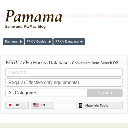
Pamama
Game and Pc/Mac blog
Pamama
FFXIV Guides
FFXIV Database
FFXIV / FF14
Eorzea Database
- Convenient Item Search DB
JP
EN
Materials Tools