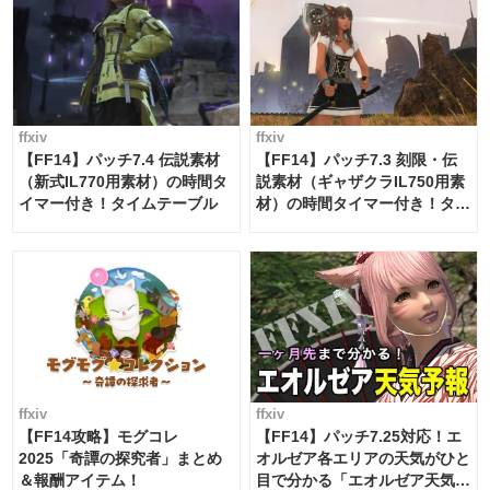
ffxiv
ffxiv
【FF14】パッチ7.4 伝説素材
【FF14】パッチ7.3 刻限・伝
（新式IL770用素材）の時間タ
説素材（ギャザクラIL750用素
イマー付き！タイムテーブル
材）の時間タイマー付き！タイ
ムテーブル
ffxiv
ffxiv
【FF14攻略】モグコレ
【FF14】パッチ7.25対応！エ
2025「奇譚の探究者」まとめ
オルゼア各エリアの天気がひと
＆報酬アイテム！
目で分かる「エオルゼア天気予