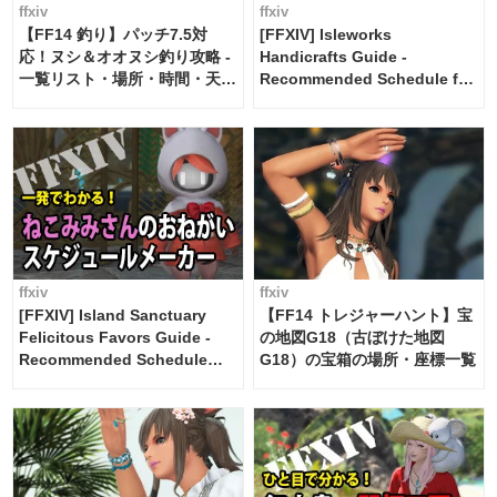
ffxiv
ffxiv
【FF14 釣り】パッチ7.5対
[FFXIV] Isleworks
応！ヌシ＆オオヌシ釣り攻略 -
Handicrafts Guide -
一覧リスト・場所・時間・天
Recommended Schedule for
候・条件など まとめ
2 weeks [Island Trade tools /
FF14]
ffxiv
ffxiv
[FFXIV] Island Sanctuary
【FF14 トレジャーハント】宝
Felicitous Favors Guide -
の地図G18（古ぼけた地図
Recommended Schedule
G18）の宝箱の場所・座標一覧
Maker [Island Trade tools /
FF14]