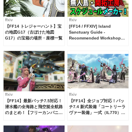
ffxiv
ffxiv
【FF14 トレジャーハント】宝
[FF14 / FFXIV] Island
の地図G17（古ぼけた地図
Sanctuary Guide -
G17）の宝箱の場所・座標一覧
Recommended Workshop
Schedule Maker [Island
Trade tools / FF14]
ffxiv
ffxiv
【FF14】最新パッチ7.5対応！
【FF14】全ジョブ対応！パッ
潜水艦の全海路と飛空挺全航路
チ7.4 新式装備「コートリーラ
のまとめ！【フリーカンパニ
ヴァー装備」一式（IL770）の
ー・サブマリンボイジャー】
必要素材一覧