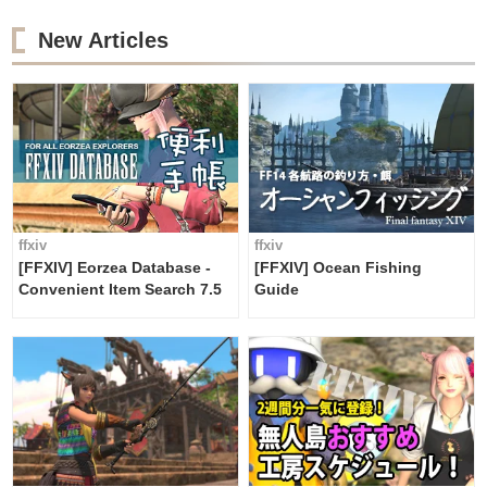
New Articles
ffxiv
ffxiv
[FFXIV] Eorzea Database -
[FFXIV] Ocean Fishing
Convenient Item Search 7.5
Guide