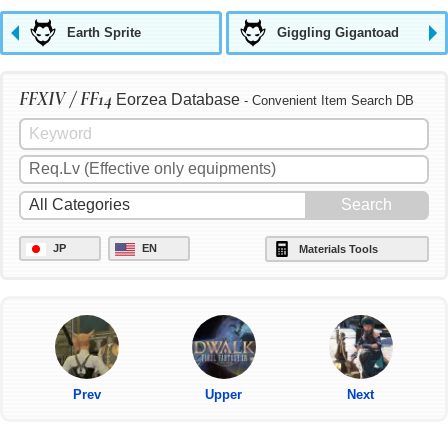
Earth Sprite
Giggling Gigantoad
FFXIV / FF14
Eorzea Database
- Convenient Item Search DB
JP
EN
Materials Tools
Prev
Upper
Next