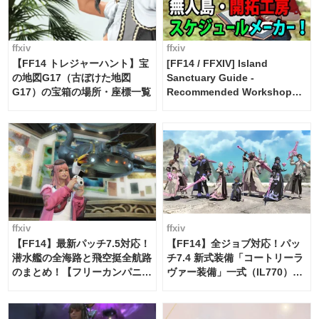
ffxiv
ffxiv
【FF14 トレジャーハント】宝
[FF14 / FFXIV] Island
の地図G17（古ぼけた地図
Sanctuary Guide -
G17）の宝箱の場所・座標一覧
Recommended Workshop
Schedule Maker [Island
Trade tools / FF14]
ffxiv
ffxiv
【FF14】最新パッチ7.5対応！
【FF14】全ジョブ対応！パッ
潜水艦の全海路と飛空挺全航路
チ7.4 新式装備「コートリーラ
のまとめ！【フリーカンパニ
ヴァー装備」一式（IL770）の
ー・サブマリンボイジャー】
必要素材一覧