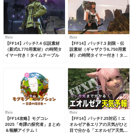
ffxiv
ffxiv
【FF14】パッチ7.4 伝説素材
【FF14】パッチ7.3 刻限・伝
（新式IL770用素材）の時間タ
説素材（ギャザクラIL750用素
イマー付き！タイムテーブル
材）の時間タイマー付き！タイ
ムテーブル
ffxiv
ffxiv
【FF14攻略】モグコレ
【FF14】パッチ7.25対応！エ
2025「奇譚の探究者」まとめ
オルゼア各エリアの天気がひと
＆報酬アイテム！
目で分かる「エオルゼア天気予