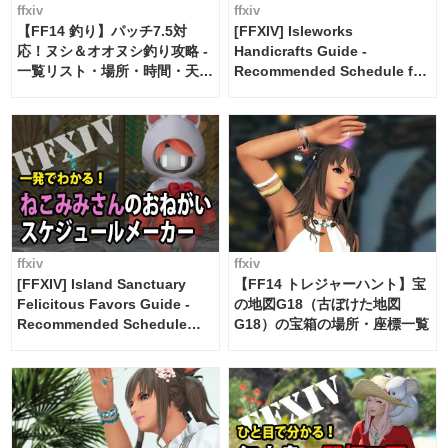
ffxiv
ffxiv
【FF14 釣り】パッチ7.5対
[FFXIV] Isleworks
応！ヌシ＆オオヌシ釣り攻略 -
Handicrafts Guide -
一覧リスト・場所・時間・天
Recommended Schedule for
候・条件など まとめ
2 weeks [Island Trade tools /
FF14]
ffxiv
ffxiv
[FFXIV] Island Sanctuary
【FF14 トレジャーハント】宝
Felicitous Favors Guide -
の地図G18（古ぼけた地図
Recommended Schedule
G18）の宝箱の場所・座標一覧
Maker [Island Trade tools /
FF14]