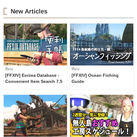
New Articles
ffxiv
ffxiv
[FFXIV] Eorzea Database -
[FFXIV] Ocean Fishing
Convenient Item Search 7.5
Guide