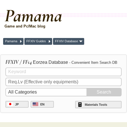
Pamama
Game and Pc/Mac blog
Pamama
FFXIV Guides
FFXIV Database
FFXIV / FF14
Eorzea Database
- Convenient Item Search DB
JP
EN
Materials Tools