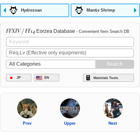
Hydrozoan
Mantis Shrimp
FFXIV / FF14
Eorzea Database
- Convenient Item Search DB
JP
EN
Materials Tools
Prev
Upper
Next