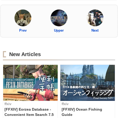
Prev
Upper
Next
New Articles
ffxiv
ffxiv
[FFXIV] Eorzea Database -
[FFXIV] Ocean Fishing
Convenient Item Search 7.5
Guide