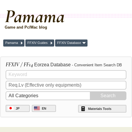
Pamama
Game and Pc/Mac blog
Pamama
FFXIV Guides
FFXIV Database
FFXIV / FF14
Eorzea Database
- Convenient Item Search DB
JP
EN
Materials Tools