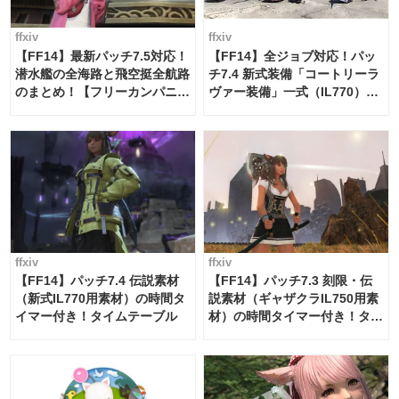
ffxiv
ffxiv
【FF14】最新パッチ7.5対応！
【FF14】全ジョブ対応！パッ
潜水艦の全海路と飛空挺全航路
チ7.4 新式装備「コートリーラ
のまとめ！【フリーカンパニ
ヴァー装備」一式（IL770）の
ー・サブマリンボイジャー】
必要素材一覧
ffxiv
ffxiv
【FF14】パッチ7.4 伝説素材
【FF14】パッチ7.3 刻限・伝
（新式IL770用素材）の時間タ
説素材（ギャザクラIL750用素
イマー付き！タイムテーブル
材）の時間タイマー付き！タイ
ムテーブル