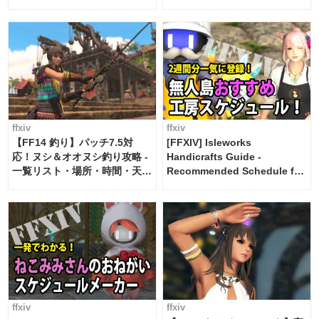
ffxiv
ffxiv
【FF14 釣り】パッチ7.5対
[FFXIV] Isleworks
応！ヌシ＆オオヌシ釣り攻略 -
Handicrafts Guide -
一覧リスト・場所・時間・天
Recommended Schedule for
候・条件など まとめ
2 weeks [Island Trade tools /
FF14]
ffxiv
ffxiv