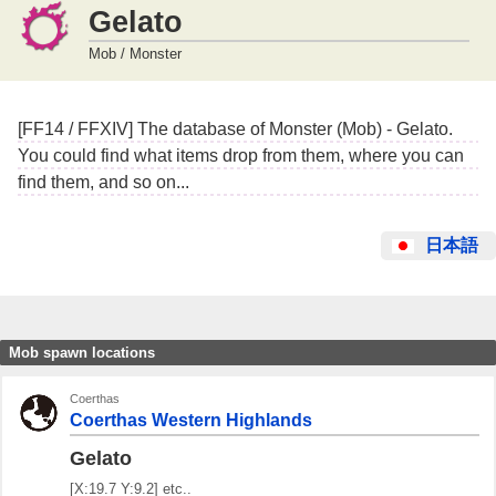
Gelato
Mob / Monster
[FF14 / FFXIV] The database of Monster (Mob) - Gelato.
You could find what items drop from them, where you can
find them, and so on...
日本語
Mob spawn locations
Coerthas
Coerthas Western Highlands
Gelato
[X:19.7 Y:9.2] etc..