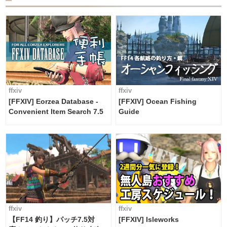
ffxiv
ffxiv
[FFXIV] Eorzea Database -
[FFXIV] Ocean Fishing
Convenient Item Search 7.5
Guide
ffxiv
ffxiv
【FF14 釣り】パッチ7.5対
[FFXIV] Isleworks