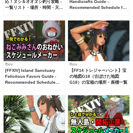
応！ヌシ＆オオヌシ釣り攻略 -
Handicrafts Guide -
一覧リスト・場所・時間・天
Recommended Schedule for
候・条件など まとめ
2 weeks [Island Trade tools /
FF14]
ffxiv
ffxiv
[FFXIV] Island Sanctuary
【FF14 トレジャーハント】宝
Felicitous Favors Guide -
の地図G18（古ぼけた地図
Recommended Schedule
G18）の宝箱の場所・座標一覧
Maker [Island Trade tools /
FF14]