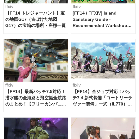
ffxiv
ffxiv
【FF14 トレジャーハント】宝
[FF14 / FFXIV] Island
の地図G17（古ぼけた地図
Sanctuary Guide -
G17）の宝箱の場所・座標一覧
Recommended Workshop
Schedule Maker [Island
Trade tools / FF14]
ffxiv
ffxiv
【FF14】最新パッチ7.5対応！
【FF14】全ジョブ対応！パッ
潜水艦の全海路と飛空挺全航路
チ7.4 新式装備「コートリーラ
のまとめ！【フリーカンパニ
ヴァー装備」一式（IL770）の
ー・サブマリンボイジャー】
必要素材一覧