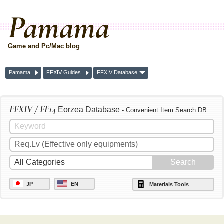
Pamama
Game and Pc/Mac blog
Pamama
FFXIV Guides
FFXIV Database
FFXIV / FF14
Eorzea Database
- Convenient Item Search DB
JP
EN
Materials Tools