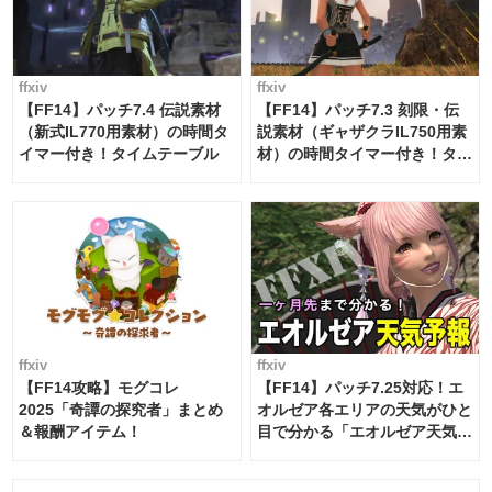
ffxiv
ffxiv
【FF14】パッチ7.4 伝説素材
【FF14】パッチ7.3 刻限・伝
（新式IL770用素材）の時間タ
説素材（ギャザクラIL750用素
イマー付き！タイムテーブル
材）の時間タイマー付き！タイ
ムテーブル
ffxiv
ffxiv
【FF14攻略】モグコレ
【FF14】パッチ7.25対応！エ
2025「奇譚の探究者」まとめ
オルゼア各エリアの天気がひと
＆報酬アイテム！
目で分かる「エオルゼア天気予
報」！