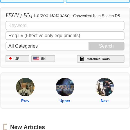
FFXIV / FF14
Eorzea Database
- Convenient Item Search DB
JP
EN
Materials Tools
Prev
Upper
Next
New Articles