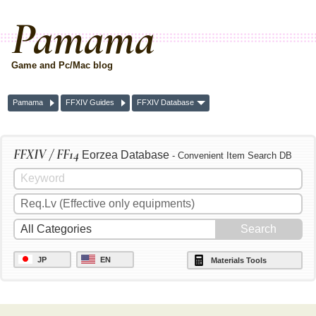
Pamama
Game and Pc/Mac blog
Pamama
FFXIV Guides
FFXIV Database
FFXIV / FF14
Eorzea Database
- Convenient Item Search DB
JP
EN
Materials Tools