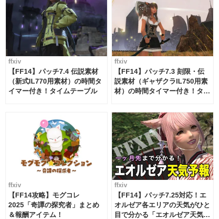
ffxiv
ffxiv
【FF14】パッチ7.4 伝説素材
【FF14】パッチ7.3 刻限・伝
（新式IL770用素材）の時間タ
説素材（ギャザクラIL750用素
イマー付き！タイムテーブル
材）の時間タイマー付き！タイ
ムテーブル
ffxiv
ffxiv
【FF14攻略】モグコレ
【FF14】パッチ7.25対応！エ
2025「奇譚の探究者」まとめ
オルゼア各エリアの天気がひと
＆報酬アイテム！
目で分かる「エオルゼア天気予