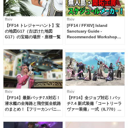
ffxiv
ffxiv
【FF14 トレジャーハント】宝
[FF14 / FFXIV] Island
の地図G17（古ぼけた地図
Sanctuary Guide -
G17）の宝箱の場所・座標一覧
Recommended Workshop
Schedule Maker [Island
Trade tools / FF14]
ffxiv
ffxiv
【FF14】最新パッチ7.5対応！
【FF14】全ジョブ対応！パッ
潜水艦の全海路と飛空挺全航路
チ7.4 新式装備「コートリーラ
のまとめ！【フリーカンパニ
ヴァー装備」一式（IL770）の
ー・サブマリンボイジャー】
必要素材一覧