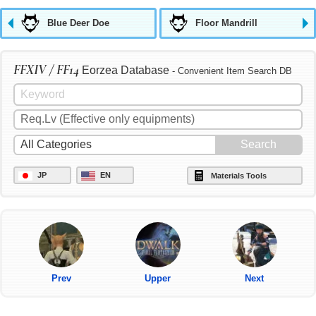
Blue Deer Doe
Floor Mandrill
FFXIV / FF14
Eorzea Database
- Convenient Item Search DB
JP
EN
Materials Tools
Prev
Upper
Next