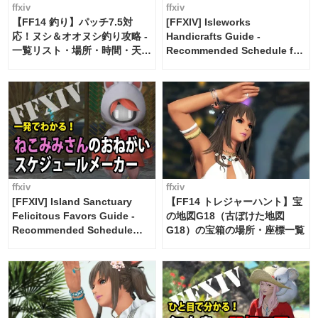
ffxiv
ffxiv
【FF14 釣り】パッチ7.5対
[FFXIV] Isleworks
応！ヌシ＆オオヌシ釣り攻略 -
Handicrafts Guide -
一覧リスト・場所・時間・天
Recommended Schedule for
候・条件など まとめ
2 weeks [Island Trade tools /
FF14]
ffxiv
ffxiv
[FFXIV] Island Sanctuary
【FF14 トレジャーハント】宝
Felicitous Favors Guide -
の地図G18（古ぼけた地図
Recommended Schedule
G18）の宝箱の場所・座標一覧
Maker [Island Trade tools /
FF14]